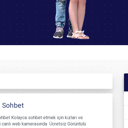
 Sohbet
hbet Kolayca sohbet etmek için kızları ve
i canlı web kamerasında Ücretsiz Görüntülü