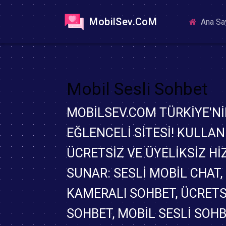
MobilSev.CoM
Ana Sa
Mobil Sesli Sohbet
MOBILSEV.COM TÜRKIYE'NI
EĞLENCELI SITESI! KULLAN
ÜCRETSIZ VE ÜYELIKSIZ H
SUNAR: SESLI MOBIL CHAT,
KAMERALI SOHBET, ÜCRETS
SOHBET, MOBIL SESLI SOH