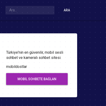
ARA
Türkiye'nin en güvenilir, mobil sesli
sohbet ve kameralı sohbet sitesi.
mobildostlar
MOBIL SOHBETE BAĞLAN