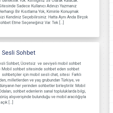
 Gereklilik Yok. Kimliğiniz Sır Olarak Kalacak.
itesinde Sadece Kullanıcı Adınızı Yazmanız
Herhangi Bir Kısıtlama Yok, Kiminle Konuşmak
nizi Kendiniz Seçebilirsiniz. Hatta Aynı Anda Birçok
Sohbet Etme Seçeneğiniz Var. Tek […]
 Sesli Sohbet
sli Sohbet, Ücretsiz ve seviyeli mobil sohbet
e Mobil sohbet sitesinde sohbet eden sohbet
 sohbetçiler için mobil sesli chat, sitesi Farklı
rden, milletlerden ve yaş grubundan Türkiye, ve
dünyanın her yerinden sohbetler birleştirilir. Mobil
daları, sohbet edenlerin sanal topluluklarda bilgi,
 görüş alışverişinde bulunduğu ve mobil aracılığıyla
açık […]