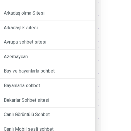
Arkadaş olma Sitesi
Arkadaşlık sitesi
Avrupa sohbet sitesi
Azerbaycan
Bay ve bayanlarla sohbet
Bayanlarla sohbet
Bekarlar Sohbet sitesi
Canlı Görüntülü Sohbet
Canlı Mobil sesli sohbet