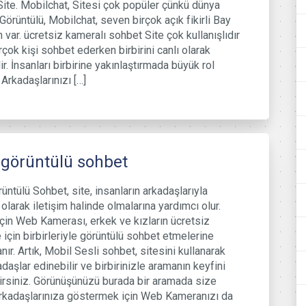
ite. Mobilchat, Sitesi çok popüler çünkü dünya
Görüntülü, Mobilchat, seven birçok açık fikirli Bay
 var. ücretsiz kameralı sohbet Site çok kullanışlıdır
rçok kişi sohbet ederken birbirini canlı olarak
ir. İnsanları birbirine yakınlaştırmada büyük rol
 Arkadaşlarınızı […]
 görüntülü sohbet
rüntülü Sohbet, site, insanların arkadaşlarıyla
olarak iletişim halinde olmalarına yardımcı olur.
çin Web Kamerası, erkek ve kızların ücretsiz
için birbirleriyle görüntülü sohbet etmelerine
nır. Artık, Mobil Sesli sohbet, sitesini kullanarak
daşlar edinebilir ve birbirinizle aramanın keyfini
lirsiniz. Görünüşünüzü burada bir aramada size
arkadaşlarınıza göstermek için Web Kameranızı da