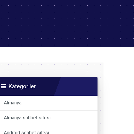
Kategoriler
Almanya
Almanya sohbet sitesi
Android sohbet sitesi