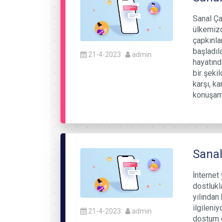
Sanal Ça
ülkemizd
çapkınla
başladıl
21-4-2023
admin
hayatınd
bir şeki
karşı, k
konuşama
Sanal
İnternet
dostlukl
yılından 
ilgileni
21-4-2023
admin
dostum o