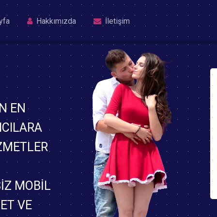
yfa
Hakkımızda
İletişim
N EN
ICILARA
IZMETLER
IZ MOBIL
BET VE