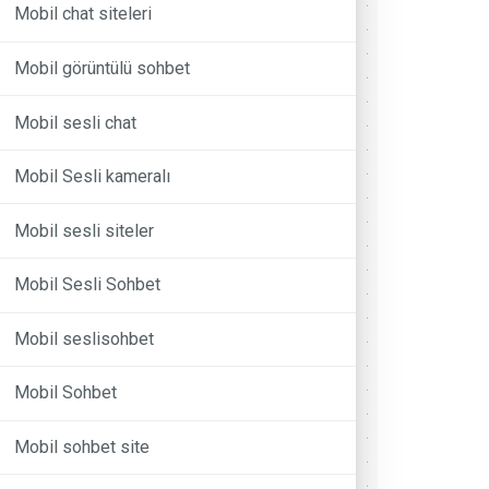
Mobil chat siteleri
Mobil görüntülü sohbet
Mobil sesli chat
Mobil Sesli kameralı
Mobil sesli siteler
Mobil Sesli Sohbet
Mobil seslisohbet
Mobil Sohbet
Mobil sohbet site