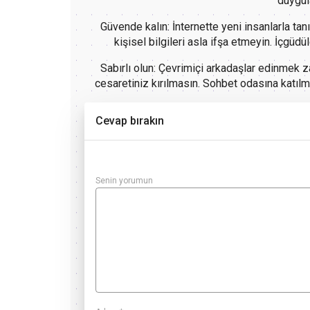
duygul
Güvende kalın: İnternette yeni insanlarla tan
kişisel bilgileri asla ifşa etmeyin. İçgüdü
Sabırlı olun: Çevrimiçi arkadaşlar edinmek 
cesaretiniz kırılmasın. Sohbet odasına katılm
Cevap bırakın
Senin yorumun