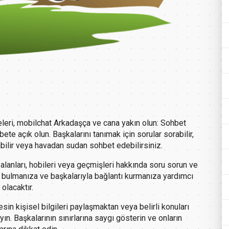
teleri, mobilchat Arkadaşça ve cana yakın olun: Sohbet
ete açık olun. Başkalarını tanımak için sorular sorabilir,
bilir veya havadan sudan sohbet edebilirsiniz.
i alanları, hobileri veya geçmişleri hakkında soru sorun ve
n bulmanıza ve başkalarıyla bağlantı kurmanıza yardımcı
olacaktır.
esin kişisel bilgileri paylaşmaktan veya belirli konuları
. Başkalarının sınırlarına saygı gösterin ve onların