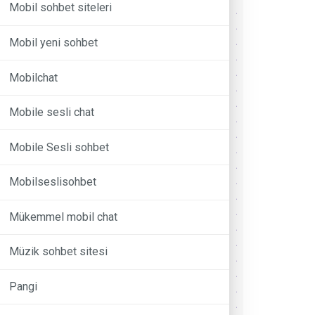
Mobil sohbet siteleri
Mobil yeni sohbet
Mobilchat
Mobile sesli chat
Mobile Sesli sohbet
Mobilseslisohbet
Mükemmel mobil chat
Müzik sohbet sitesi
Pangi