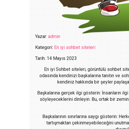
Yazar:
admin
Kategori:
En iyi sohbet siteleri
Tarih: 14 Mayıs 2023
En iyi Sohbet siteleri, görüntülü sohbet si
odasında kendinizi başkalarına tanıtın ve sohb
kendiniz hakkında bir şeyler paylaşa
Başkalarına gerçek ilgi gösterin: İnsanların ilg
söyleyeceklerini dinleyin. Bu, ortak bir zemi
Başkalarının sınırlarına saygı gösterin: Herk
tartışmaktan çekinmeyebileceğini unutmayın