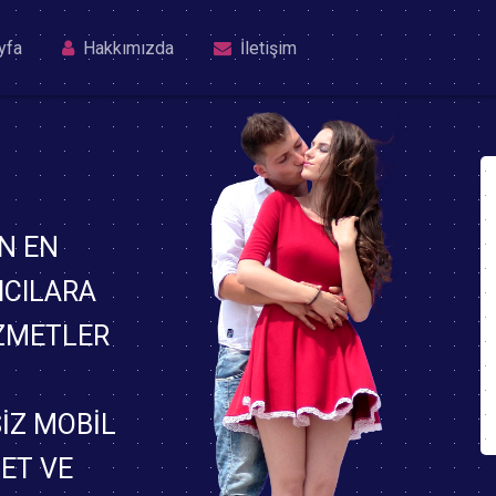
yfa
Hakkımızda
İletişim
N EN
ICILARA
IZMETLER
IZ MOBIL
BET VE