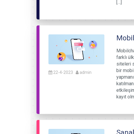
[…]
Mobi
Mobilcha
farklı ül
siteleri
bir mobi
22-4-2023
admin
yapmanı
katılmanı
etkileşi
kayıt ol
Sanal