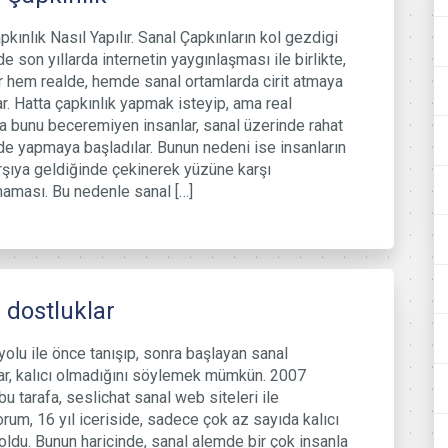
pkınlık Nasıl Yapılır. Sanal Çapkınların kol gezdigi
e son yıllarda internetin yaygınlaşması ile birlikte,
r hem realde, hemde sanal ortamlarda cirit atmaya
ar. Hatta çapkınlık yapmak isteyip, ama real
a bunu beceremiyen insanlar, sanal üzerinde rahat
lde yapmaya başladılar. Bunun nedeni ise insanların
arşıya geldiğinde çekinerek yüzüne karşı
ması. Bu nedenle sanal […]
 dostluklar
 yolu ile önce tanışıp, sonra başlayan sanal
ar, kalıcı olmadığını söylemek mümkün. 2007
bu tarafa, seslichat sanal web siteleri ile
yorum, 16 yıl iceriside, sadece çok az sayıda kalıcı
ldu. Bunun haricinde, sanal alemde bir çok insanla