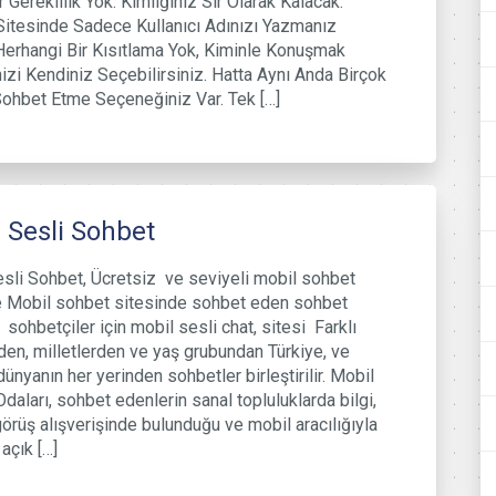
 Gereklilik Yok. Kimliğiniz Sır Olarak Kalacak.
itesinde Sadece Kullanıcı Adınızı Yazmanız
Herhangi Bir Kısıtlama Yok, Kiminle Konuşmak
nizi Kendiniz Seçebilirsiniz. Hatta Aynı Anda Birçok
Sohbet Etme Seçeneğiniz Var. Tek […]
 Sesli Sohbet
sli Sohbet, Ücretsiz ve seviyeli mobil sohbet
e Mobil sohbet sitesinde sohbet eden sohbet
 sohbetçiler için mobil sesli chat, sitesi Farklı
rden, milletlerden ve yaş grubundan Türkiye, ve
dünyanın her yerinden sohbetler birleştirilir. Mobil
daları, sohbet edenlerin sanal topluluklarda bilgi,
 görüş alışverişinde bulunduğu ve mobil aracılığıyla
açık […]