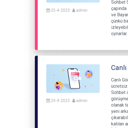
Sohbet S
çapında 
25-4-2023
admin
ve Bayan
çünkü bi
izleyebil
oynarlar.
Canlı
Canlı Gö
ücretsiz 
Sohbet i
görüşme 
24-4-2023
admin
olanak ta
yeni arka
çıkarabi
katılan 