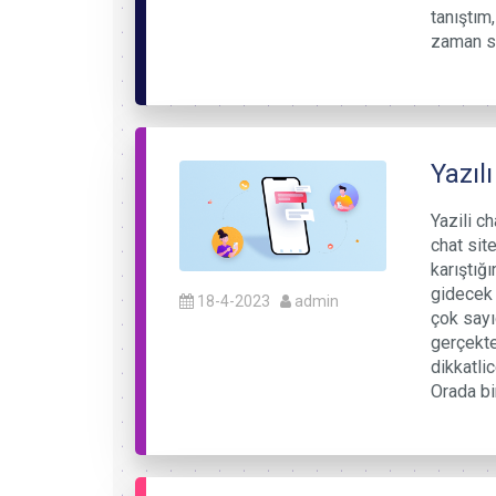
tanıştım
zaman so
Yazıl
Yazili c
chat site
karıştığ
gidecek 
18-4-2023
admin
çok sayıd
gerçekte
dikkatlic
Orada bir