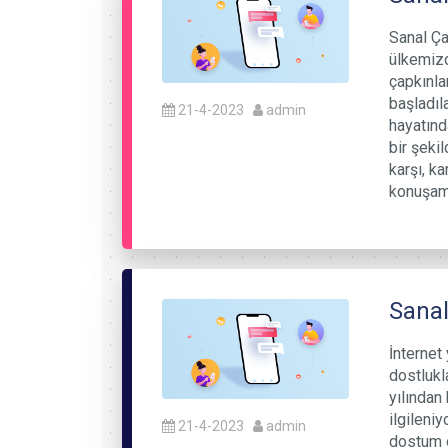
Sanal Ça
ülkemizd
çapkınla
başladıl
21-4-2023
admin
hayatınd
bir şeki
karşı, k
konuşama
Sanal
İnternet
dostlukl
yılından 
ilgileni
21-4-2023
admin
dostum o