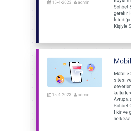
Böyle Bir
15-4-2023
admin
Sohbet S
gerekir 
İstediği
Kişiyle 
Mobil
Mobil Se
sitesi v
severler
kültürle
15-4-2023
admin
Avrupa, 
Sohbet O
fikir ve
herkese 