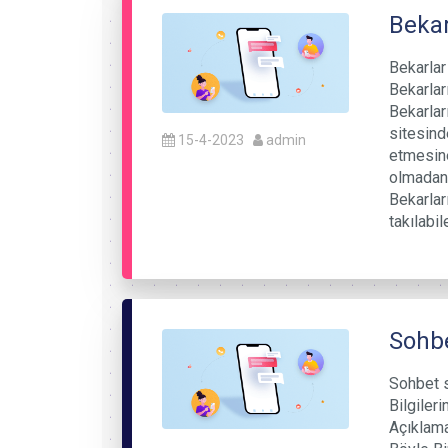
Bekar
Bekarlar
Bekarlar
Bekarlar
sitesind
15-4-2023
admin
etmesine
olmadan 
Bekarları
takılabil
Sohbe
Sohbet s
Bilgileri
Açıklama