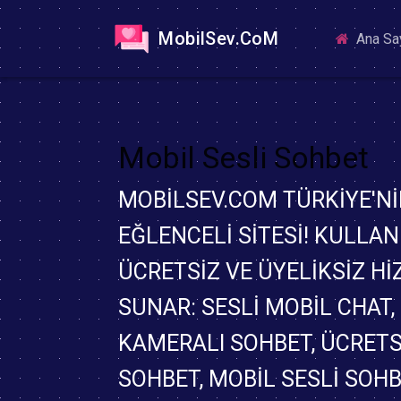
MobilSev.CoM
Ana Sa
Mobil Sesli Sohbet
MOBILSEV.COM TÜRKIYE'NI
EĞLENCELI SITESI! KULLAN
ÜCRETSIZ VE ÜYELIKSIZ H
SUNAR: SESLI MOBIL CHAT,
KAMERALI SOHBET, ÜCRETS
SOHBET, MOBIL SESLI SOH