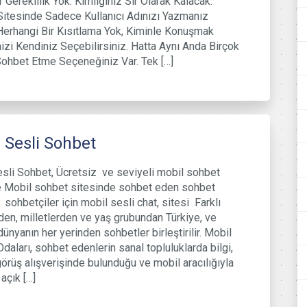
 Gereklilik Yok. Kimliğiniz Sır Olarak Kalacak.
itesinde Sadece Kullanıcı Adınızı Yazmanız
Herhangi Bir Kısıtlama Yok, Kiminle Konuşmak
nizi Kendiniz Seçebilirsiniz. Hatta Aynı Anda Birçok
Sohbet Etme Seçeneğiniz Var. Tek […]
 Sesli Sohbet
sli Sohbet, Ücretsiz ve seviyeli mobil sohbet
e Mobil sohbet sitesinde sohbet eden sohbet
 sohbetçiler için mobil sesli chat, sitesi Farklı
rden, milletlerden ve yaş grubundan Türkiye, ve
dünyanın her yerinden sohbetler birleştirilir. Mobil
daları, sohbet edenlerin sanal topluluklarda bilgi,
 görüş alışverişinde bulunduğu ve mobil aracılığıyla
açık […]