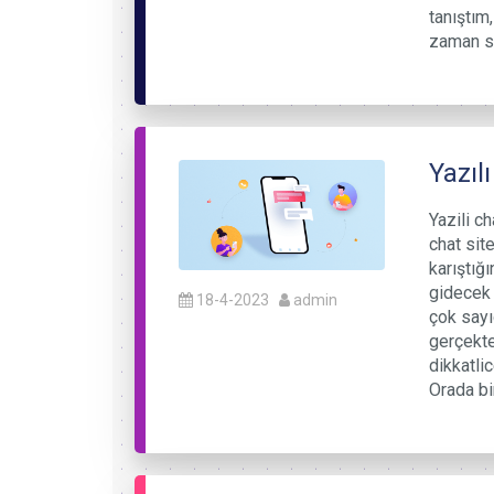
tanıştım
zaman so
Yazıl
Yazili c
chat site
karıştığ
gidecek 
18-4-2023
admin
çok sayıd
gerçekte
dikkatlic
Orada bir