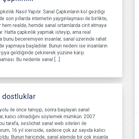
pkınlık Nasıl Yapılır. Sanal Çapkınların kol gezdigi
e son yıllarda internetin yaygınlaşması ile birlikte,
r hem realde, hemde sanal ortamlarda cirit atmaya
ar. Hatta çapkınlık yapmak isteyip, ama real
a bunu beceremiyen insanlar, sanal üzerinde rahat
lde yapmaya başladılar. Bunun nedeni ise insanların
arşıya geldiğinde çekinerek yüzüne karşı
ması. Bu nedenle sanal […]
 dostluklar
 yolu ile önce tanışıp, sonra başlayan sanal
ar, kalıcı olmadığını söylemek mümkün. 2007
bu tarafa, seslichat sanal web siteleri ile
yorum, 16 yıl iceriside, sadece çok az sayıda kalıcı
ldu. Bunun haricinde, sanal alemde bir çok insanla