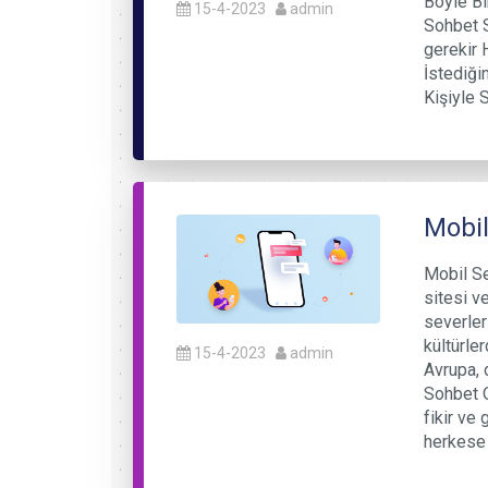
Böyle Bir
15-4-2023
admin
Sohbet S
gerekir 
İstediği
Kişiyle 
Mobil
Mobil Se
sitesi v
severler
kültürle
15-4-2023
admin
Avrupa, 
Sohbet O
fikir ve
herkese 