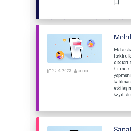
[…]
Mobi
Mobilcha
farklı ül
siteleri
bir mobi
22-4-2023
admin
yapmanı
katılmanı
etkileşi
kayıt ol
Sanal