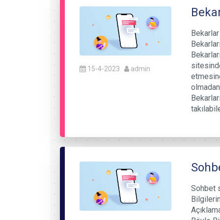
Bekar
Bekarlar
Bekarlar
Bekarlar
sitesind
15-4-2023
admin
etmesine
olmadan 
Bekarları
takılabil
Sohbe
Sohbet s
Bilgileri
Açıklama