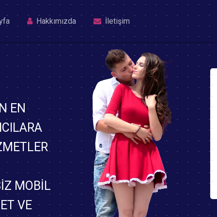
yfa
Hakkımızda
İletişim
N EN
ICILARA
IZMETLER
IZ MOBIL
BET VE