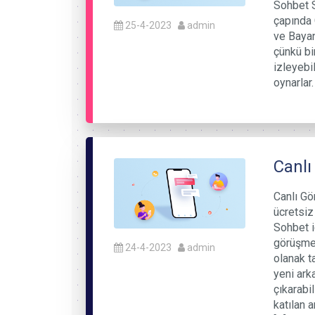
Sohbet S
çapında 
25-4-2023
admin
ve Bayan
çünkü bi
izleyebil
oynarlar.
Canlı
Canlı Gö
ücretsiz 
Sohbet i
görüşme 
24-4-2023
admin
olanak ta
yeni arka
çıkarabi
katılan 