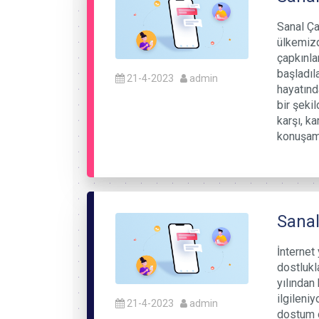
Sanal Ça
ülkemizd
çapkınla
başladıl
21-4-2023
admin
hayatınd
bir şeki
karşı, k
konuşama
Sanal
İnternet
dostlukl
yılından 
ilgileni
21-4-2023
admin
dostum o