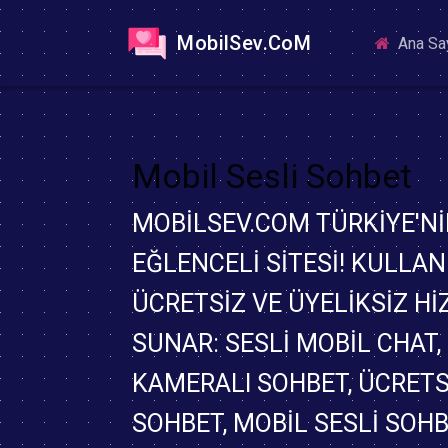
MobilSev.CoM
Ana Sa
Mobil Sesli Sohbet
MOBILSEV.COM TÜRKIYE'NI
EĞLENCELI SITESI! KULLAN
ÜCRETSIZ VE ÜYELIKSIZ H
SUNAR: SESLI MOBIL CHAT,
KAMERALI SOHBET, ÜCRETS
SOHBET, MOBIL SESLI SOH