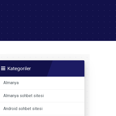
Kategoriler
Almanya
Almanya sohbet sitesi
Android sohbet sitesi