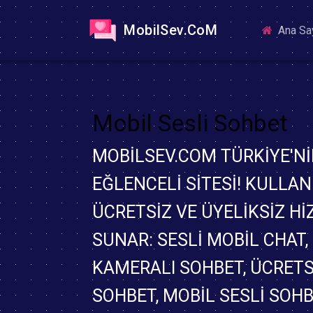
MobilSev.CoM
Ana Sa
Mobil Sesli Sohbet
MOBILSEV.COM TÜRKIYE'NI
EĞLENCELI SITESI! KULLAN
ÜCRETSIZ VE ÜYELIKSIZ H
SUNAR: SESLI MOBIL CHAT,
KAMERALI SOHBET, ÜCRETS
SOHBET, MOBIL SESLI SOH