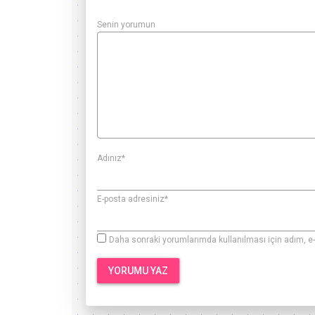
Senin yorumun
Adınız
*
E-posta adresiniz
*
Daha sonraki yorumlarımda kullanılması için adım, e-