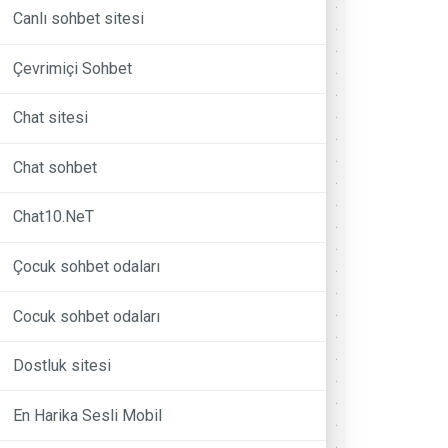
Canlı sohbet sitesi
Çevrimiçi Sohbet
Chat sitesi
Chat sohbet
Chat10.NeT
Çocuk sohbet odaları
Cocuk sohbet odaları
Dostluk sitesi
En Harika Sesli Mobil