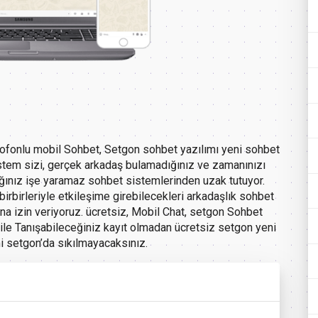
ofonlu mobil Sohbet, Setgon sohbet yazılımı yeni sohbet
istem sizi, gerçek arkadaş bulamadığınız ve zamanınızı
ğınız işe yaramaz sohbet sistemlerinden uzak tutuyor.
irbirleriyle etkileşime girebilecekleri arkadaşlık sohbet
na izin veriyoruz. ücretsiz, Mobil Chat, setgon Sohbet
 ile Tanışabileceğiniz kayıt olmadan ücretsiz setgon yeni
i setgon’da sıkılmayacaksınız.