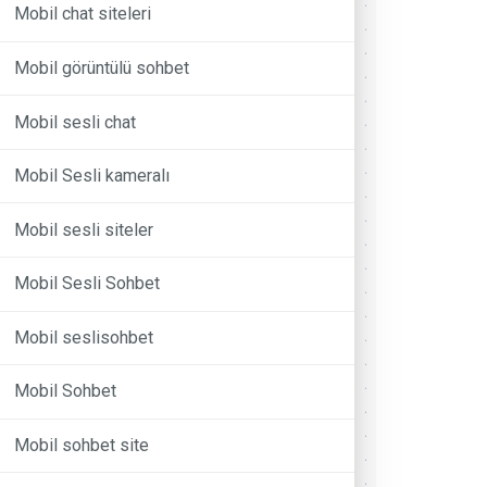
Mobil chat siteleri
Mobil görüntülü sohbet
Mobil sesli chat
Mobil Sesli kameralı
Mobil sesli siteler
Mobil Sesli Sohbet
Mobil seslisohbet
Mobil Sohbet
Mobil sohbet site