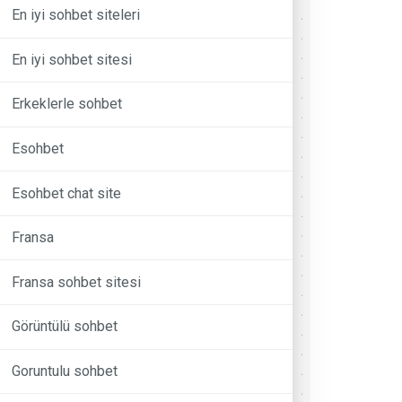
En iyi sohbet siteleri
En iyi sohbet sitesi
Erkeklerle sohbet
Esohbet
Esohbet chat site
Fransa
Fransa sohbet sitesi
Görüntülü sohbet
Goruntulu sohbet