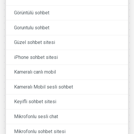
Görüntülü sohbet
Goruntulu sohbet
Güzel sohbet sitesi
iPhone sohbet sitesi
Kameralı canlı mobil
Kameralı Mobil sesli sohbet
Keyifli sohbet sitesi
Mikrofonlu sesli chat
Mikrofonlu sohbet sitesi