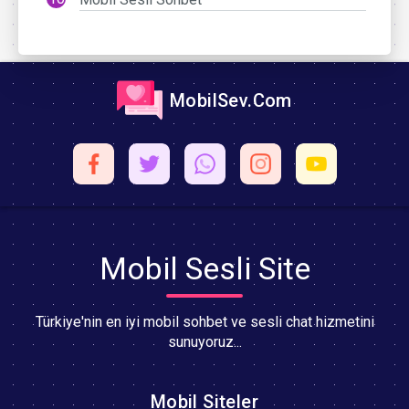
MobilSev.Com
Mobil Sesli Site
Türkiye'nin en iyi mobil sohbet ve sesli chat hizmetini
sunuyoruz...
Mobil Siteler