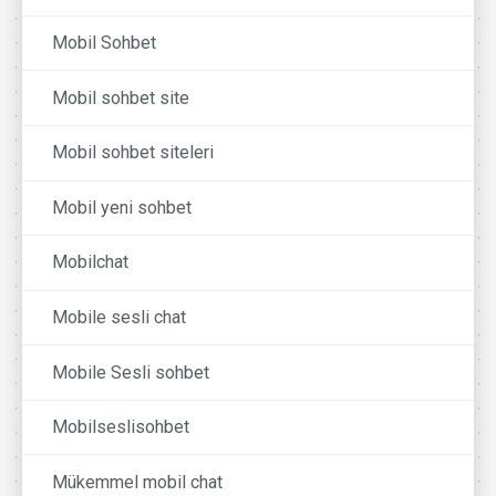
Mobil Sohbet
Mobil sohbet site
Mobil sohbet siteleri
Mobil yeni sohbet
Mobilchat
Mobile sesli chat
Mobile Sesli sohbet
Mobilseslisohbet
Mükemmel mobil chat