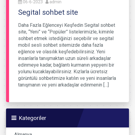
06-6-2023
admin
Segital sohbet site
Daha Fazla Eğlenceyi Keşfedin Segital sohbet
site, “Yeni” ve “Popüler” listelerimizle, kiminle
sohbet etmek istediğinizi seçebilir ve segital
mobil sesli sohbet sitemizde daha fazla
eğlence ve olasılık keşfedebilirsiniz. Yeni
insanlarla tanışmaktan uzun süreli arkadaşlar
edinmeye kadar, bağlantı kurmanın yepyeni bir
yolunu kucaklayabilirsiniz. Kızlarla ücretsiz
görüntülü sohbetimize katılın ve yeni insanlarla
tanışmanın ve yeni arkadaşlar edinmenin […]
Kategoriler
Almanya