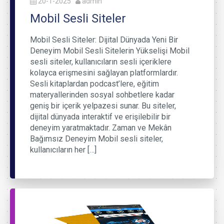
20-1-2025
admin
Mobil Sesli Siteler
Mobil Sesli Siteler: Dijital Dünyada Yeni Bir
Deneyim Mobil Sesli Sitelerin Yükselişi Mobil
sesli siteler, kullanıcıların sesli içeriklere
kolayca erişmesini sağlayan platformlardır.
Sesli kitaplardan podcast’lere, eğitim
materyallerinden sosyal sohbetlere kadar
geniş bir içerik yelpazesi sunar. Bu siteler,
dijital dünyada interaktif ve erişilebilir bir
deneyim yaratmaktadır. Zaman ve Mekân
Bağımsız Deneyim Mobil sesli siteler,
kullanıcıların her […]