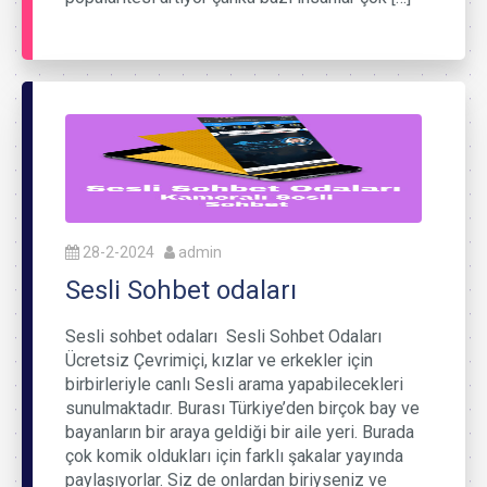
28-2-2024
admin
Sesli Sohbet odaları
Sesli sohbet odaları Sesli Sohbet Odaları
Ücretsiz Çevrimiçi, kızlar ve erkekler için
birbirleriyle canlı Sesli arama yapabilecekleri
sunulmaktadır. Burası Türkiye’den birçok bay ve
bayanların bir araya geldiği bir aile yeri. Burada
çok komik oldukları için farklı şakalar yayında
paylaşıyorlar. Siz de onlardan biriyseniz ve