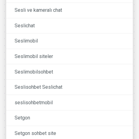
Sesli ve kameralı chat
Seslichat
Seslimobil
Seslimobil siteler
Seslimobilsohbet
Seslisohbet Seslichat
seslisohbetmobil
Setgon
Setgon sohbet site