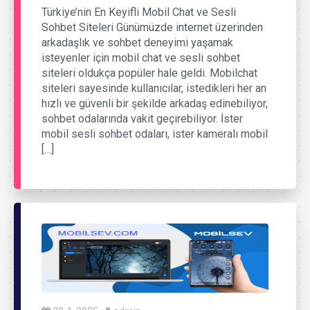
Türkiye’nin En Keyifli Mobil Chat ve Sesli
Sohbet Siteleri Günümüzde internet üzerinden
arkadaşlık ve sohbet deneyimi yaşamak
isteyenler için mobil chat ve sesli sohbet
siteleri oldukça popüler hale geldi. Mobilchat
siteleri sayesinde kullanıcılar, istedikleri her an
hızlı ve güvenli bir şekilde arkadaş edinebiliyor,
sohbet odalarında vakit geçirebiliyor. İster
mobil sesli sohbet odaları, ister kameralı mobil
[…]