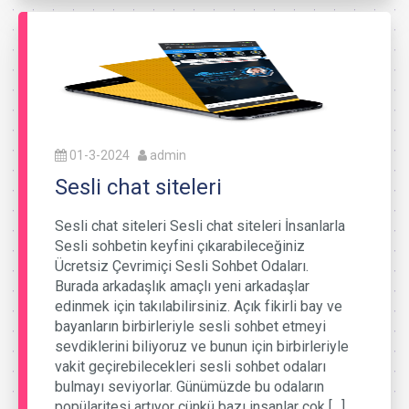
01-3-2024
admin
Sesli chat siteleri
Sesli chat siteleri Sesli chat siteleri İnsanlarla
Sesli sohbetin keyfini çıkarabileceğiniz
Ücretsiz Çevrimiçi Sesli Sohbet Odaları.
Burada arkadaşlık amaçlı yeni arkadaşlar
edinmek için takılabilirsiniz. Açık fikirli bay ve
bayanların birbirleriyle sesli sohbet etmeyi
sevdiklerini biliyoruz ve bunun için birbirleriyle
vakit geçirebilecekleri sesli sohbet odaları
bulmayı seviyorlar. Günümüzde bu odaların
popülaritesi artıyor çünkü bazı insanlar çok […]