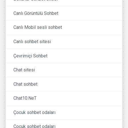
Canlı Görüntülü Sohbet
Canlı Mobil sesli sohbet
Canlı sohbet sitesi
Çevrimiçi Sohbet
Chat sitesi
Chat sohbet
Chat10.NeT
Çocuk sohbet odaları
Cocuk sohbet odaları