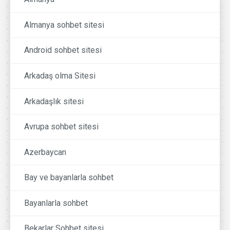
Almanya sohbet sitesi
Android sohbet sitesi
Arkadaş olma Sitesi
Arkadaşlık sitesi
Avrupa sohbet sitesi
Azerbaycan
Bay ve bayanlarla sohbet
Bayanlarla sohbet
Bekarlar Sohbet sitesi