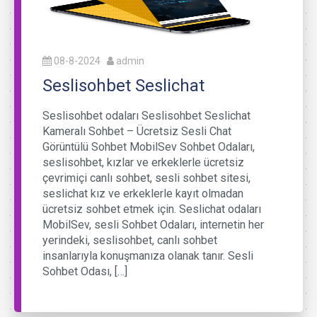
08-8-2024
admin
Seslisohbet Seslichat
Seslisohbet odaları Seslisohbet Seslichat
Kameralı Sohbet – Ücretsiz Sesli Chat
Görüntülü Sohbet MobilSev Sohbet Odaları,
seslisohbet, kızlar ve erkeklerle ücretsiz
çevrimiçi canlı sohbet, sesli sohbet sitesi,
seslichat kız ve erkeklerle kayıt olmadan
ücretsiz sohbet etmek için. Seslichat odaları
MobilSev, sesli Sohbet Odaları, internetin her
yerindeki, seslisohbet, canlı sohbet
insanlarıyla konuşmanıza olanak tanır. Sesli
Sohbet Odası, […]