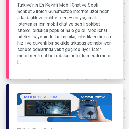
Türkiye’nin En Keyifli Mobil Chat ve Sesli
Sohbet Siteleri Günümüzde internet üzerinden
arkadaşlık ve sohbet deneyimi yaşamak
isteyenler için mobil chat ve sesli sohbet
siteleri oldukça popüler hale geldi. Mobilchat
siteleri sayesinde kullanıcılar, istedikleri her an
hızlı ve güvenli bir şekilde arkadaş edinebiliyor,
sohbet odalarında vakit geçirebiliyor. İster
mobil sesli sohbet odaları, ister kameralı mobil
[…]