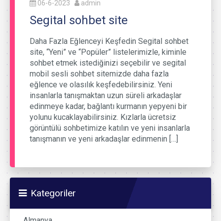
06-6-2023
admin
Segital sohbet site
Daha Fazla Eğlenceyi Keşfedin Segital sohbet
site, “Yeni” ve “Popüler” listelerimizle, kiminle
sohbet etmek istediğinizi seçebilir ve segital
mobil sesli sohbet sitemizde daha fazla
eğlence ve olasılık keşfedebilirsiniz. Yeni
insanlarla tanışmaktan uzun süreli arkadaşlar
edinmeye kadar, bağlantı kurmanın yepyeni bir
yolunu kucaklayabilirsiniz. Kızlarla ücretsiz
görüntülü sohbetimize katılın ve yeni insanlarla
tanışmanın ve yeni arkadaşlar edinmenin […]
Kategoriler
Almanya