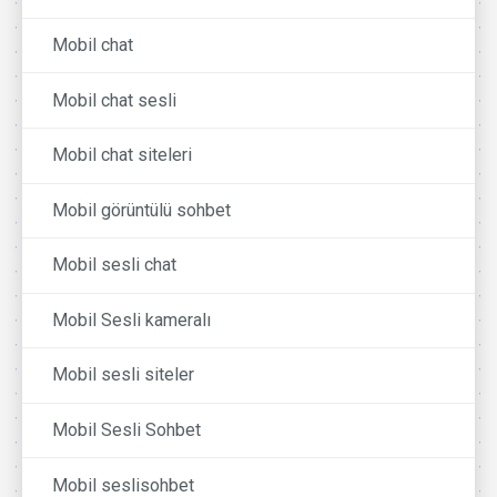
Mobil chat
Mobil chat sesli
Mobil chat siteleri
Mobil görüntülü sohbet
Mobil sesli chat
Mobil Sesli kameralı
Mobil sesli siteler
Mobil Sesli Sohbet
Mobil seslisohbet