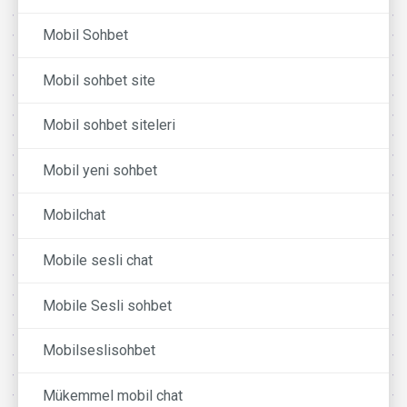
Mobil Sohbet
Mobil sohbet site
Mobil sohbet siteleri
Mobil yeni sohbet
Mobilchat
Mobile sesli chat
Mobile Sesli sohbet
Mobilseslisohbet
Mükemmel mobil chat