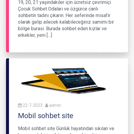
19, 20, 21 yaşındakiler için ücretsiz çevrimiçi
Çocuk Sohbet Odaları ve özgürce canlı
sohbetin tadını çıkarın. Her seferinde misafir
olarak gelip ailecek kalabileceğiniz samimi bir
bölge burası. Burada sohbet eden kızlar ve
erkekler, yeni […]
22-7-2023
admin
Mobil sohbet site
Mobil sohbet site Günlük hayatından sıkılan ve