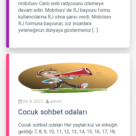
mobilsev Canlı web radyosunu izlemeye
devam edin. Mobilsev`de RJ başvuru formu
kullanıcılarına RJ olma şansı verdi. Mobilsev
RJ formuna başvurun, siz insanlara
yeteneğinizi dünyaya göstermeniz […]
06-8-2023
admin
Cocuk sohbet odaları
Cocuk sohbet odaları Her yaştan kız ve erkeğin
geldiği 7, 8, 9, 10, 11, 12, 13, 14, 15, 16, 17, 18,