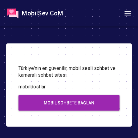
MobilSev.CoM
Türkiye'nin en güvenilir, mobil sesli sohbet ve
kameralı sohbet sitesi.
mobildostlar
MOBIL SOHBETE BAĞLAN