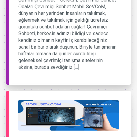
Odaları Çevrimiçi Sohbet MobiLSeV.CoM,
dünyanın her yerinden insanların takılmak,
eğlenmek ve takılmak için geldiği ücretsiz
görüntülü sohbet odaları sağlar! Çevrimiçi
Sohbeti, herkesin adınızı bildiği ve sadece
kendiniz olmanın keyfini çıkarabileceğiniz
sanal bir bar olarak düşünün. Biriyle tanışmanın
haftalar olmasa da günler sürebildiği
geleneksel çevrimiçi tanışma sitelerinin
aksine, burada sevdiğiniz […]