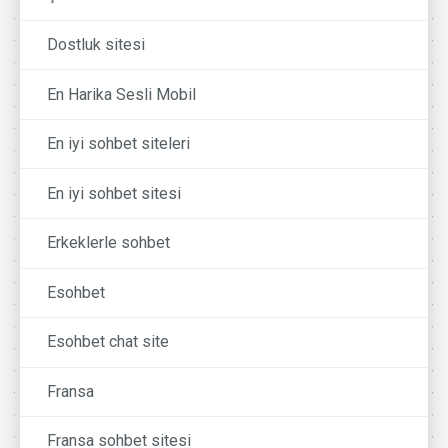
Dostluk sitesi
En Harika Sesli Mobil
En iyi sohbet siteleri
En iyi sohbet sitesi
Erkeklerle sohbet
Esohbet
Esohbet chat site
Fransa
Fransa sohbet sitesi