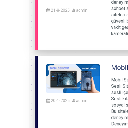
deneyimi
sohbet s
21-8-2025
admin
siteleri 
güvenli 
vakit geç
kameralı
Mobil
Mobil Se
Sesli Sit
sesli iç
Sesli ki
20-1-2025
admin
sosyal s
Bu sitele
deneyim
Deneyim M