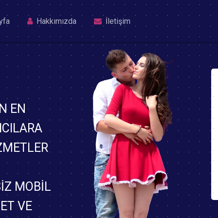
yfa
Hakkımızda
İletişim
N EN
ICILARA
IZMETLER
IZ MOBIL
BET VE