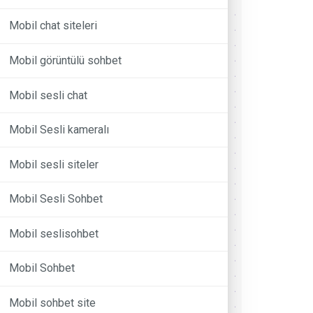
Mobil chat siteleri
Mobil görüntülü sohbet
Mobil sesli chat
Mobil Sesli kameralı
Mobil sesli siteler
Mobil Sesli Sohbet
Mobil seslisohbet
Mobil Sohbet
Mobil sohbet site