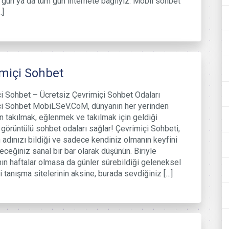
 gün ya da tüm gün internete bağlıyız. Mobil sohbet
…]
miçi Sohbet
i Sohbet – Ücretsiz Çevrimiçi Sohbet Odaları
çi Sohbet MobiLSeV.CoM, dünyanın her yerinden
ın takılmak, eğlenmek ve takılmak için geldiği
 görüntülü sohbet odaları sağlar! Çevrimiçi Sohbeti,
 adınızı bildiği ve sadece kendiniz olmanın keyfini
leceğiniz sanal bir bar olarak düşünün. Biriyle
ın haftalar olmasa da günler sürebildiği geleneksel
i tanışma sitelerinin aksine, burada sevdiğiniz […]