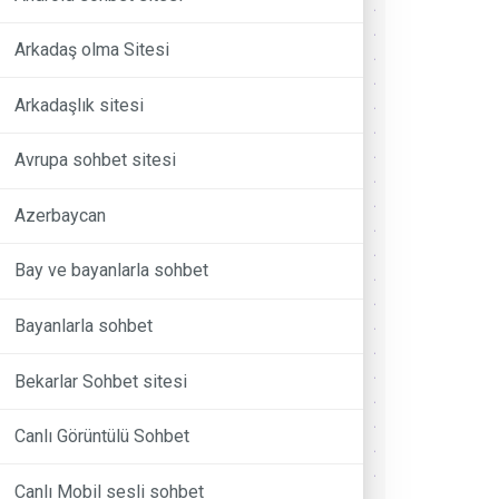
Arkadaş olma Sitesi
Arkadaşlık sitesi
Avrupa sohbet sitesi
Azerbaycan
Bay ve bayanlarla sohbet
Bayanlarla sohbet
Bekarlar Sohbet sitesi
Canlı Görüntülü Sohbet
Canlı Mobil sesli sohbet