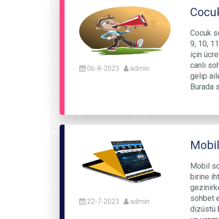
Cocuk
Cocuk so
9, 10, 11
için ücr
canlı so
06-8-2023
admin
gelip ai
Burada s
Mobil
Mobil so
birine i
gezinirke
sohbet e
22-7-2023
admin
dizüstü 