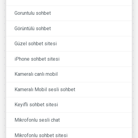
Goruntulu sohbet
Görüntülü sohbet
Güzel sohbet sitesi
iPhone sohbet sitesi
Kameralı canlı mobil
Kameralı Mobil sesli sohbet
Keyifli sohbet sitesi
Mikrofonlu sesli chat
Mikrofonlu sohbet sitesi