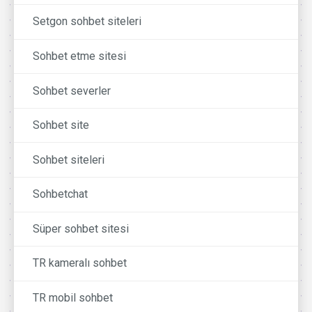
Setgon sohbet siteleri
Sohbet etme sitesi
Sohbet severler
Sohbet site
Sohbet siteleri
Sohbetchat
Süper sohbet sitesi
TR kameralı sohbet
TR mobil sohbet