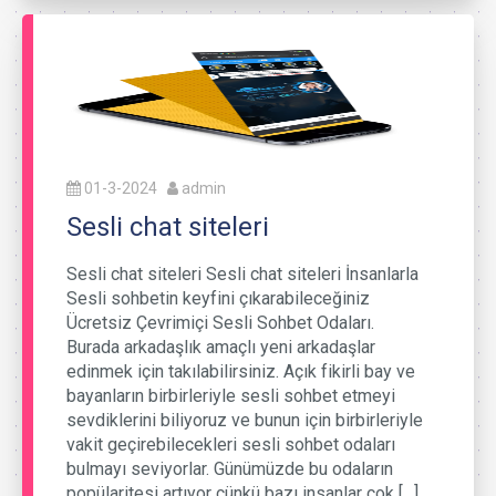
01-3-2024
admin
Sesli chat siteleri
Sesli chat siteleri Sesli chat siteleri İnsanlarla
Sesli sohbetin keyfini çıkarabileceğiniz
Ücretsiz Çevrimiçi Sesli Sohbet Odaları.
Burada arkadaşlık amaçlı yeni arkadaşlar
edinmek için takılabilirsiniz. Açık fikirli bay ve
bayanların birbirleriyle sesli sohbet etmeyi
sevdiklerini biliyoruz ve bunun için birbirleriyle
vakit geçirebilecekleri sesli sohbet odaları
bulmayı seviyorlar. Günümüzde bu odaların
popülaritesi artıyor çünkü bazı insanlar çok […]