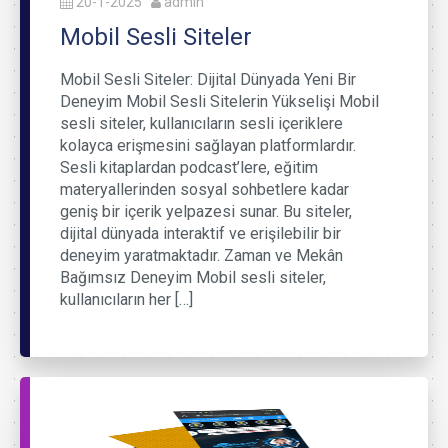
20-1-2025
admin
Mobil Sesli Siteler
Mobil Sesli Siteler: Dijital Dünyada Yeni Bir
Deneyim Mobil Sesli Sitelerin Yükselişi Mobil
sesli siteler, kullanıcıların sesli içeriklere
kolayca erişmesini sağlayan platformlardır.
Sesli kitaplardan podcast’lere, eğitim
materyallerinden sosyal sohbetlere kadar
geniş bir içerik yelpazesi sunar. Bu siteler,
dijital dünyada interaktif ve erişilebilir bir
deneyim yaratmaktadır. Zaman ve Mekân
Bağımsız Deneyim Mobil sesli siteler,
kullanıcıların her […]