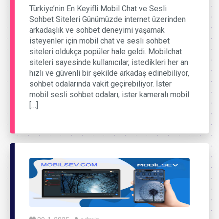
Türkiye’nin En Keyifli Mobil Chat ve Sesli
Sohbet Siteleri Günümüzde internet üzerinden
arkadaşlık ve sohbet deneyimi yaşamak
isteyenler için mobil chat ve sesli sohbet
siteleri oldukça popüler hale geldi. Mobilchat
siteleri sayesinde kullanıcılar, istedikleri her an
hızlı ve güvenli bir şekilde arkadaş edinebiliyor,
sohbet odalarında vakit geçirebiliyor. İster
mobil sesli sohbet odaları, ister kameralı mobil
[…]