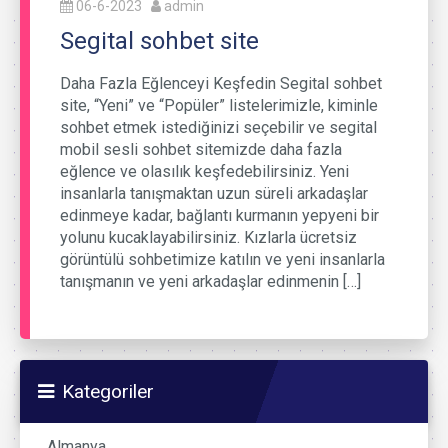
06-6-2023
admin
Segital sohbet site
Daha Fazla Eğlenceyi Keşfedin Segital sohbet
site, “Yeni” ve “Popüler” listelerimizle, kiminle
sohbet etmek istediğinizi seçebilir ve segital
mobil sesli sohbet sitemizde daha fazla
eğlence ve olasılık keşfedebilirsiniz. Yeni
insanlarla tanışmaktan uzun süreli arkadaşlar
edinmeye kadar, bağlantı kurmanın yepyeni bir
yolunu kucaklayabilirsiniz. Kızlarla ücretsiz
görüntülü sohbetimize katılın ve yeni insanlarla
tanışmanın ve yeni arkadaşlar edinmenin […]
Kategoriler
Almanya