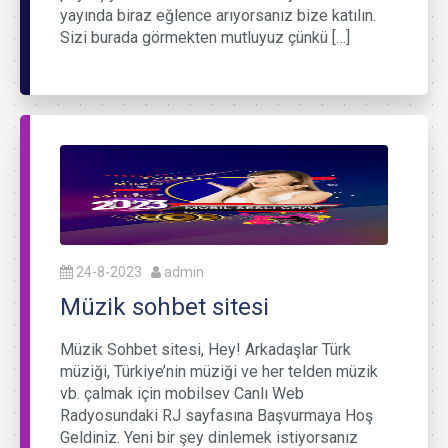
yayında biraz eğlence arıyorsanız bize katılın.
Sizi burada görmekten mutluyuz çünkü […]
24-8-2023
admin
Müzik sohbet sitesi
Müzik Sohbet sitesi, Hey! Arkadaşlar Türk
müziği, Türkiye’nin müziği ve her telden müzik
vb. çalmak için mobilsev Canlı Web
Radyosundaki RJ sayfasına Başvurmaya Hoş
Geldiniz. Yeni bir şey dinlemek istiyorsanız