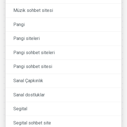
Müzik sohbet sitesi
Pangi
Pangi siteleri
Pangi sohbet siteleri
Pangi sohbet sitesi
Sanal Çapkınlık
Sanal dostluklar
Segital
Segital sohbet site