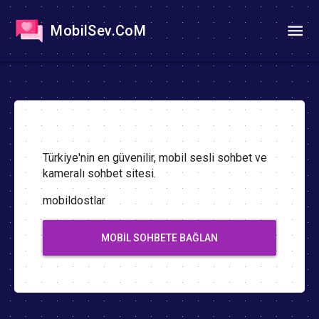
MobilSev.CoM
Türkiye'nin en güvenilir, mobil sesli sohbet ve
kameralı sohbet sitesi.
mobildostlar
MOBIL SOHBETE BAĞLAN