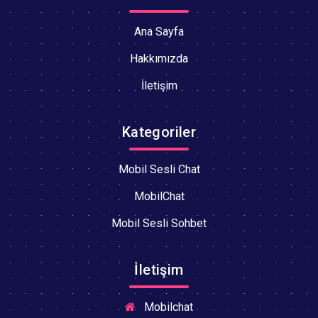
Ana Sayfa
Hakkımızda
İletişim
Kategoriler
Mobil Sesli Chat
MobilChat
Mobil Sesli Sohbet
İletişim
Mobilchat