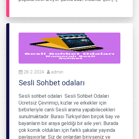
28-2-2024
admin
Sesli Sohbet odaları
Sesli sohbet odaları Sesli Sohbet Odaları
Ücretsiz Çevrimiçi, kızlar ve erkekler için
birbirleriyle canlı Sesli arama yapabilecekleri
sunulmaktadır. Burası Türkiye’den birçok bay ve
bayanların bir araya geldiği bir aile yeri. Burada
çok komik oldukları için farklı şakalar yayında
paylaşıyorlar. Siz de onlardan biriyseniz ve