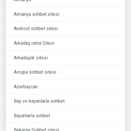
Almanya sohbet sitesi
Android sohbet sitesi
Arkadaş olma Sitesi
Arkadaşlık sitesi
Avrupa sohbet sitesi
Azerbaycan
Bay ve bayanlarla sohbet
Bayanlarla sohbet
Bekarlar Sohbet sitesi