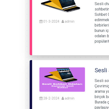
Sesli cha
sohbetin
Sohbet O
edinmek i
01-3-2024
admin
birbirle
bunun içi
odaları 
popülari
Sesli
Sesli so
Çevrimiçi
arama ya
birçok ba
28-2-2024
admin
Burada ç
paylaşıy