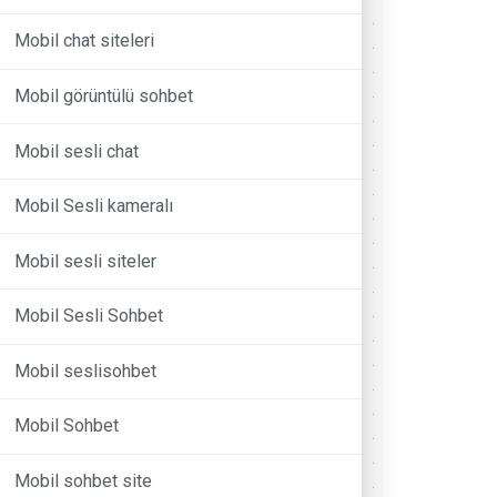
Mobil chat siteleri
Mobil görüntülü sohbet
Mobil sesli chat
Mobil Sesli kameralı
Mobil sesli siteler
Mobil Sesli Sohbet
Mobil seslisohbet
Mobil Sohbet
Mobil sohbet site