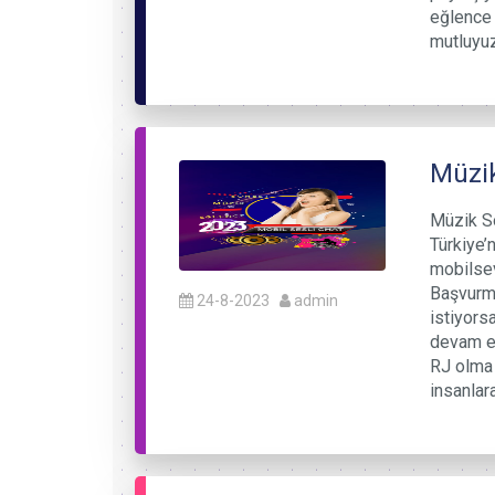
eğlence 
mutluyuz
Müzik
Müzik So
Türkiye’
mobilse
Başvurma
24-8-2023
admin
istiyors
devam ed
RJ olma 
insanlar