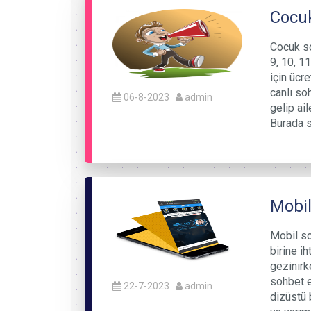
Cocuk
Cocuk so
9, 10, 11
için ücr
canlı so
06-8-2023
admin
gelip ai
Burada s
Mobil
Mobil so
birine i
gezinirke
sohbet e
22-7-2023
admin
dizüstü 