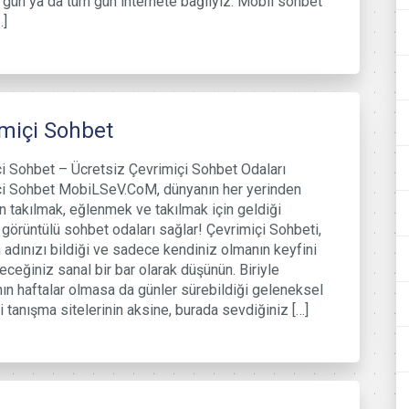
 gün ya da tüm gün internete bağlıyız. Mobil sohbet
…]
miçi Sohbet
i Sohbet – Ücretsiz Çevrimiçi Sohbet Odaları
çi Sohbet MobiLSeV.CoM, dünyanın her yerinden
ın takılmak, eğlenmek ve takılmak için geldiği
 görüntülü sohbet odaları sağlar! Çevrimiçi Sohbeti,
 adınızı bildiği ve sadece kendiniz olmanın keyfini
leceğiniz sanal bir bar olarak düşünün. Biriyle
ın haftalar olmasa da günler sürebildiği geleneksel
i tanışma sitelerinin aksine, burada sevdiğiniz […]