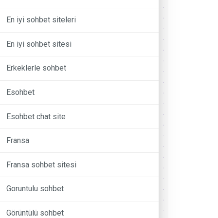
En iyi sohbet siteleri
En iyi sohbet sitesi
Erkeklerle sohbet
Esohbet
Esohbet chat site
Fransa
Fransa sohbet sitesi
Goruntulu sohbet
Görüntülü sohbet