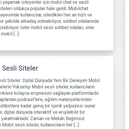
 yaşamak isteyenler için mobil chat ve sesli
iteleri oldukça popüler hale geldi. Mobilchat
sayesinde kullanıcılar, istedikleri her an hızlı ve
bir şekilde arkadaş edinebiliyor, sohbet odalarında
irebiliyor. İster mobil sesli sohbet odaları, ister
 mobil […]
 Sesli Siteler
sli Siteler: Dijital Dünyada Yeni Bir Deneyim Mobil
elerin Yükselişi Mobil sesli siteler, kullanıcıların
eriklere kolayca erişmesini sağlayan platformlardır.
taplardan podcast’lere, eğitim materyallerinden
ohbetlere kadar geniş bir içerik yelpazesi sunar.
r, dijital dünyada interaktif ve erişilebilir bir
 yaratmaktadır. Zaman ve Mekân Bağımsız
obil sesli siteler, kullanıcıların her […]