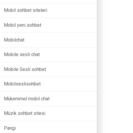
Mobil sohbet siteleri
Mobil yeni sohbet
Mobilchat
Mobile sesli chat
Mobile Sesli sohbet
Mobilseslisohbet
Mükemmel mobil chat
Müzik sohbet sitesi
Pangi