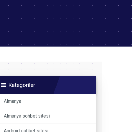
Kategoriler
Almanya
Almanya sohbet sitesi
Android sohbet sitesi