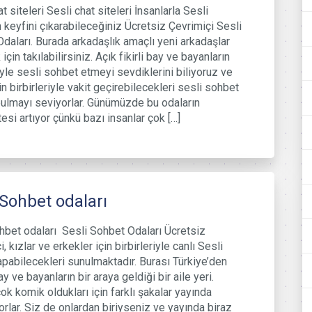
t siteleri Sesli chat siteleri İnsanlarla Sesli
 keyfini çıkarabileceğiniz Ücretsiz Çevrimiçi Sesli
daları. Burada arkadaşlık amaçlı yeni arkadaşlar
çin takılabilirsiniz. Açık fikirli bay ve bayanların
riyle sesli sohbet etmeyi sevdiklerini biliyoruz ve
n birbirleriyle vakit geçirebilecekleri sesli sohbet
bulmayı seviyorlar. Günümüzde bu odaların
tesi artıyor çünkü bazı insanlar çok […]
 Sohbet odaları
hbet odaları Sesli Sohbet Odaları Ücretsiz
, kızlar ve erkekler için birbirleriyle canlı Sesli
pabilecekleri sunulmaktadır. Burası Türkiye’den
y ve bayanların bir araya geldiği bir aile yeri.
ok komik oldukları için farklı şakalar yayında
orlar. Siz de onlardan biriyseniz ve yayında biraz