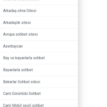
Arkadaş olma Sitesi
Arkadaşlık sitesi
Avrupa sohbet sitesi
Azerbaycan
Bay ve bayanlarla sohbet
Bayanlarla sohbet
Bekarlar Sohbet sitesi
Canlı Görüntülü Sohbet
Canlı Mobil sesli sohbet