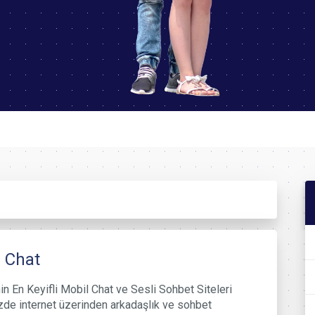
 Chat
nin En Keyifli Mobil Chat ve Sesli Sohbet Siteleri
e internet üzerinden arkadaşlık ve sohbet