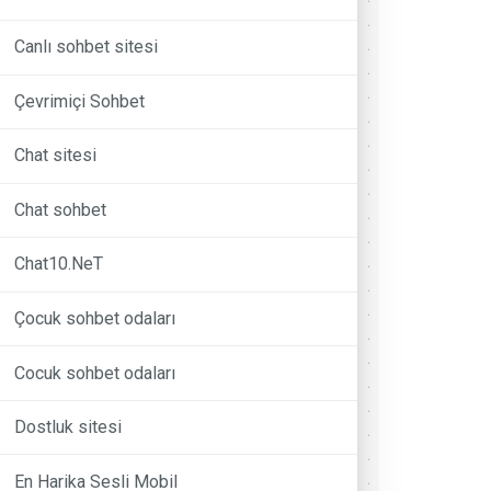
Canlı sohbet sitesi
Çevrimiçi Sohbet
Chat sitesi
Chat sohbet
Chat10.NeT
Çocuk sohbet odaları
Cocuk sohbet odaları
Dostluk sitesi
En Harika Sesli Mobil