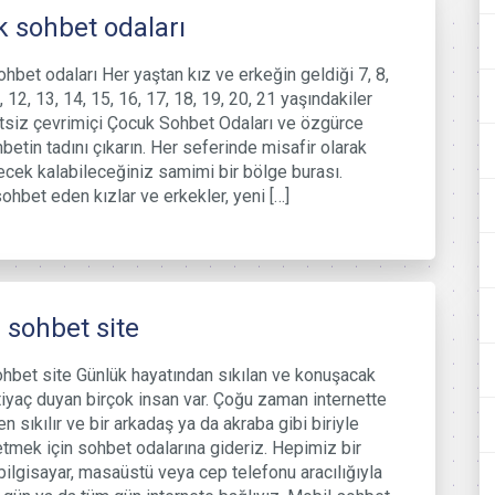
 sohbet odaları
hbet odaları Her yaştan kız ve erkeğin geldiği 7, 8,
, 12, 13, 14, 15, 16, 17, 18, 19, 20, 21 yaşındakiler
etsiz çevrimiçi Çocuk Sohbet Odaları ve özgürce
hbetin tadını çıkarın. Her seferinde misafir olarak
lecek kalabileceğiniz samimi bir bölge burası.
ohbet eden kızlar ve erkekler, yeni […]
 sohbet site
hbet site Günlük hayatından sıkılan ve konuşacak
htiyaç duyan birçok insan var. Çoğu zaman internette
n sıkılır ve bir arkadaş ya da akraba gibi biriyle
tmek için sohbet odalarına gideriz. Hepimiz bir
bilgisayar, masaüstü veya cep telefonu aracılığıyla