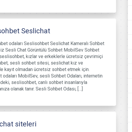
sohbet Seslichat
bet odaları Seslisohbet Seslichat Kameralı Sohbet
iz Sesli Chat Görüntülü Sohbet MobilSev Sohbet
 seslisohbet, kızlar ve erkeklerle ücretsiz çevrimiçi
hbet, sesli sohbet sitesi, seslichat kız ve
le kayıt olmadan ücretsiz sohbet etmek için.
t odaları MobilSev, sesli Sohbet Odaları, internetin
ndeki, seslisohbet, canlı sohbet insanlarıyla
ıza olanak tanır. Sesli Sohbet Odası, […]
chat siteleri