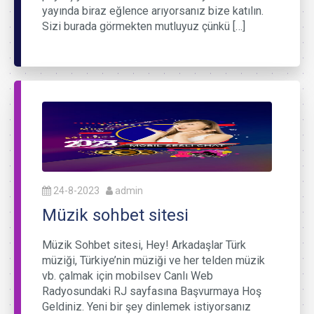
yayında biraz eğlence arıyorsanız bize katılın.
Sizi burada görmekten mutluyuz çünkü […]
24-8-2023
admin
Müzik sohbet sitesi
Müzik Sohbet sitesi, Hey! Arkadaşlar Türk
müziği, Türkiye’nin müziği ve her telden müzik
vb. çalmak için mobilsev Canlı Web
Radyosundaki RJ sayfasına Başvurmaya Hoş
Geldiniz. Yeni bir şey dinlemek istiyorsanız