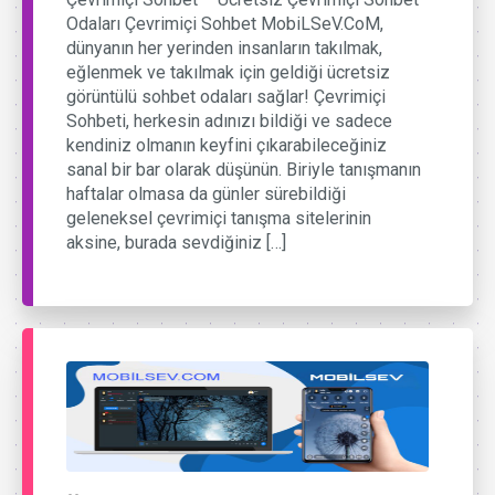
Odaları Çevrimiçi Sohbet MobiLSeV.CoM,
dünyanın her yerinden insanların takılmak,
eğlenmek ve takılmak için geldiği ücretsiz
görüntülü sohbet odaları sağlar! Çevrimiçi
Sohbeti, herkesin adınızı bildiği ve sadece
kendiniz olmanın keyfini çıkarabileceğiniz
sanal bir bar olarak düşünün. Biriyle tanışmanın
haftalar olmasa da günler sürebildiği
geleneksel çevrimiçi tanışma sitelerinin
aksine, burada sevdiğiniz […]