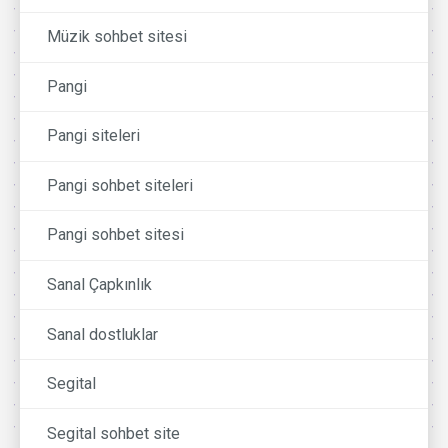
Müzik sohbet sitesi
Pangi
Pangi siteleri
Pangi sohbet siteleri
Pangi sohbet sitesi
Sanal Çapkınlık
Sanal dostluklar
Segital
Segital sohbet site