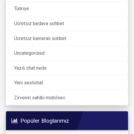
Türkiye
Ücretsiz bedava sohbet
Ücretsiz kameralı sohbet
Uncategorized
Yazılı chat nedir
Yeni seslichat
Zirvenin sahibi mobilsev
Popüler Bloglarımız