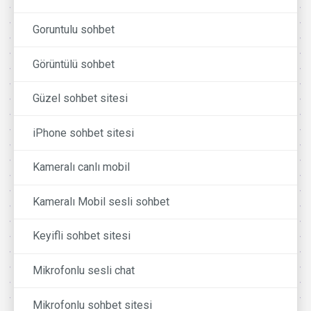
Goruntulu sohbet
Görüntülü sohbet
Güzel sohbet sitesi
iPhone sohbet sitesi
Kameralı canlı mobil
Kameralı Mobil sesli sohbet
Keyifli sohbet sitesi
Mikrofonlu sesli chat
Mikrofonlu sohbet sitesi