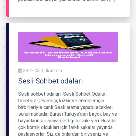
28-2-2024
admin
Sesli Sohbet odaları
Sesli sohbet odaları Sesli Sohbet Odaları
Ücretsiz Çevrimiçi, kızlar ve erkekler için
birbirleriyle canlı Sesli arama yapabilecekleri
sunulmaktadır. Burası Türkiye’den birçok bay ve
bayanların bir araya geldiği bir aile yeri. Burada
çok komik oldukları için farklı şakalar yayında
paylaşıyorlar. Siz de onlardan biriyseniz ve