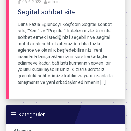
06-6-2023
admin
Segital sohbet site
Daha Fazla Eğlenceyi Keşfedin Segital sohbet
site, “Yeni” ve “Popüler” listelerimizle, kiminle
sohbet etmek istediğinizi seçebilir ve segital
mobil sesli sohbet sitemizde daha fazla
eğlence ve olasılık keşfedebilirsiniz. Yeni
insanlarla tanışmaktan uzun süreli arkadaşlar
edinmeye kadar, bağlantı kurmanın yepyeni bir
yolunu kucaklayabilirsiniz. Kızlarla ücretsiz
görüntülü sohbetimize katılın ve yeni insanlarla
tanışmanın ve yeni arkadaşlar edinmenin […]
Kategoriler
Almanya