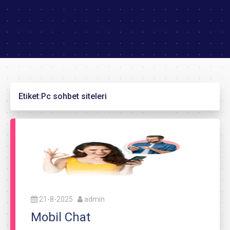
Etiket:
Pc sohbet siteleri
21-8-2025
admin
Mobil Chat