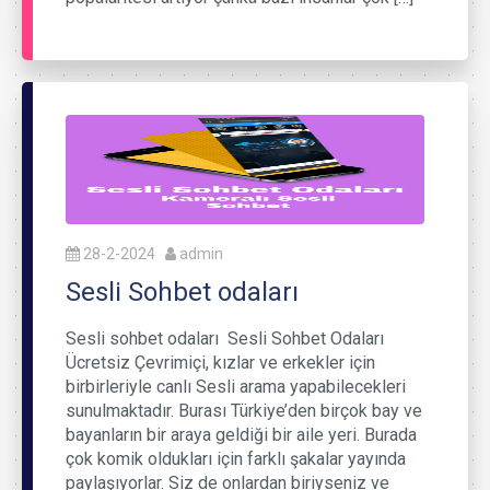
28-2-2024
admin
Sesli Sohbet odaları
Sesli sohbet odaları Sesli Sohbet Odaları
Ücretsiz Çevrimiçi, kızlar ve erkekler için
birbirleriyle canlı Sesli arama yapabilecekleri
sunulmaktadır. Burası Türkiye’den birçok bay ve
bayanların bir araya geldiği bir aile yeri. Burada
çok komik oldukları için farklı şakalar yayında
paylaşıyorlar. Siz de onlardan biriyseniz ve