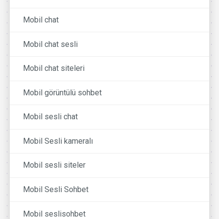
Mobil chat
Mobil chat sesli
Mobil chat siteleri
Mobil görüntülü sohbet
Mobil sesli chat
Mobil Sesli kameralı
Mobil sesli siteler
Mobil Sesli Sohbet
Mobil seslisohbet