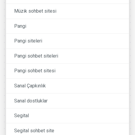
Müzik sohbet sitesi
Pangi
Pangi siteleri
Pangi sohbet siteleri
Pangi sohbet sitesi
Sanal Çapkınlık
Sanal dostluklar
Segital
Segital sohbet site