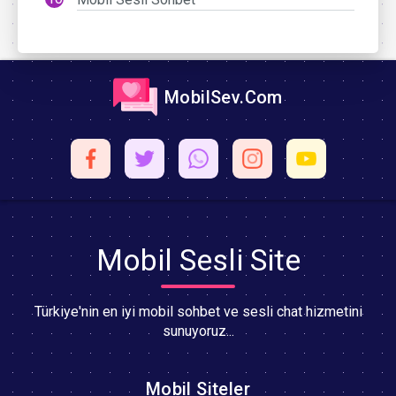
MobilSev.Com
Mobil Sesli Site
Türkiye'nin en iyi mobil sohbet ve sesli chat hizmetini
sunuyoruz...
Mobil Siteler