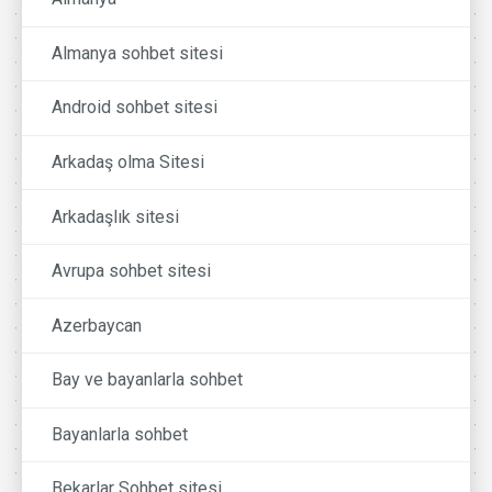
Almanya sohbet sitesi
Android sohbet sitesi
Arkadaş olma Sitesi
Arkadaşlık sitesi
Avrupa sohbet sitesi
Azerbaycan
Bay ve bayanlarla sohbet
Bayanlarla sohbet
Bekarlar Sohbet sitesi