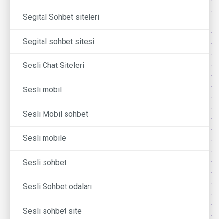
Segital Sohbet siteleri
Segital sohbet sitesi
Sesli Chat Siteleri
Sesli mobil
Sesli Mobil sohbet
Sesli mobile
Sesli sohbet
Sesli Sohbet odaları
Sesli sohbet site