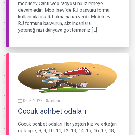
mobilsev Canlı web radyosunu izlemeye
devam edin. Mobilsev`de RJ başvuru formu
kullanıcılarına RJ olma şansı verdi. Mobilsev
RJ formuna başvurun, siz insanlara
yeteneğinizi dünyaya göstermeniz […]
06-8-2023
admin
Cocuk sohbet odaları
Cocuk sohbet odaları Her yaştan kız ve erkeğin
geldiği 7, 8, 9, 10, 11, 12, 13, 14, 15, 16, 17, 18,