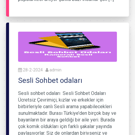
28-2-2024
admin
Sesli Sohbet odaları
Sesli sohbet odaları Sesli Sohbet Odaları
Ücretsiz Çevrimiçi, kızlar ve erkekler için
birbirleriyle canlı Sesli arama yapabilecekleri
sunulmaktadır. Burası Türkiye’den birçok bay ve
bayanların bir araya geldiği bir aile yeri. Burada
çok komik oldukları için farklı şakalar yayında
paylaşıyorlar. Siz de onlardan biriyseniz ve