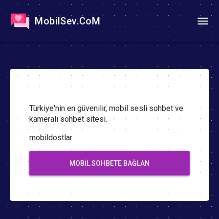
MobilSev.CoM
Türkiye'nin en güvenilir, mobil sesli sohbet ve
kameralı sohbet sitesi.
mobildostlar
MOBIL SOHBETE BAĞLAN