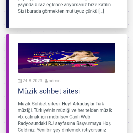
yayında biraz eğlence arıyorsanız bize katılın.
Sizi burada görmekten mutluyuz çünkü […]
24-8-2023
admin
Müzik sohbet sitesi
Müzik Sohbet sitesi, Hey! Arkadaşlar Türk
müziği, Türkiye’nin müziği ve her telden müzik
vb. çalmak için mobilsev Canlı Web
Radyosundaki RJ sayfasına Başvurmaya Hoş
Geldiniz. Yeni bir şey dinlemek istiyorsanız