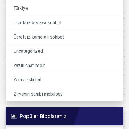
Türkiye
Ücretsiz bedava sohbet
Ücretsiz kameralı sohbet
Uncategorized
Yazılı chat nedir
Yeni seslichat
Zirvenin sahibi mobilsev
Popüler Bloglarımız