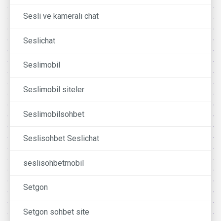
Sesli ve kameralı chat
Seslichat
Seslimobil
Seslimobil siteler
Seslimobilsohbet
Seslisohbet Seslichat
seslisohbetmobil
Setgon
Setgon sohbet site