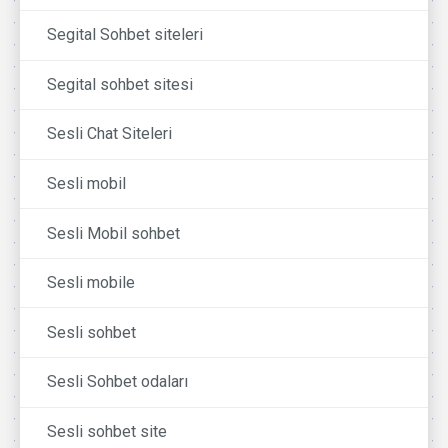
Segital Sohbet siteleri
Segital sohbet sitesi
Sesli Chat Siteleri
Sesli mobil
Sesli Mobil sohbet
Sesli mobile
Sesli sohbet
Sesli Sohbet odaları
Sesli sohbet site