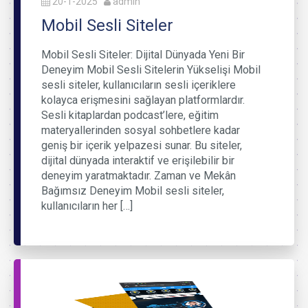
20-1-2025
admin
Mobil Sesli Siteler
Mobil Sesli Siteler: Dijital Dünyada Yeni Bir
Deneyim Mobil Sesli Sitelerin Yükselişi Mobil
sesli siteler, kullanıcıların sesli içeriklere
kolayca erişmesini sağlayan platformlardır.
Sesli kitaplardan podcast’lere, eğitim
materyallerinden sosyal sohbetlere kadar
geniş bir içerik yelpazesi sunar. Bu siteler,
dijital dünyada interaktif ve erişilebilir bir
deneyim yaratmaktadır. Zaman ve Mekân
Bağımsız Deneyim Mobil sesli siteler,
kullanıcıların her […]