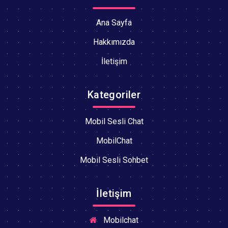
Ana Sayfa
Hakkımızda
İletişim
Kategoriler
Mobil Sesli Chat
MobilChat
Mobil Sesli Sohbet
İletişim
Mobilchat