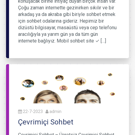
konuşacak birine ihtiyaç duyan birçok insan var.
Çoğu zaman internette gezinirken sıkılır ve bir
arkadaş ya da akraba gibi biriyle sohbet etmek
için sohbet odalarına gideriz. Hepimiz bir
dizüstü bilgisayar, masaüstü veya cep telefonu
aracılığıyla ya yarım gün ya da tüm gün
internete bağlıyız. Mobil sohbet site ✓ […]
22-7-2023
admin
Çevrimiçi Sohbet
Çevrimiçi Sohbet – Ücretsiz Çevrimiçi Sohbet