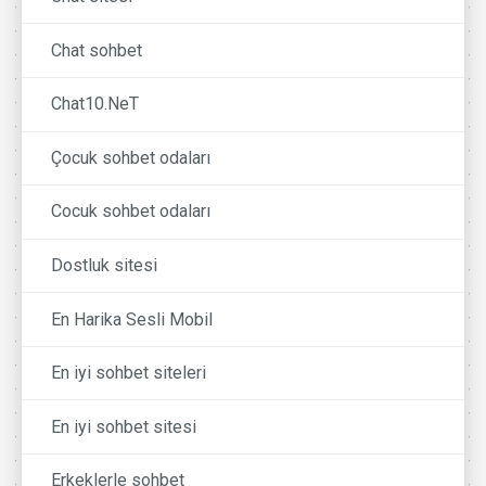
Chat sohbet
Chat10.NeT
Çocuk sohbet odaları
Cocuk sohbet odaları
Dostluk sitesi
En Harika Sesli Mobil
En iyi sohbet siteleri
En iyi sohbet sitesi
Erkeklerle sohbet