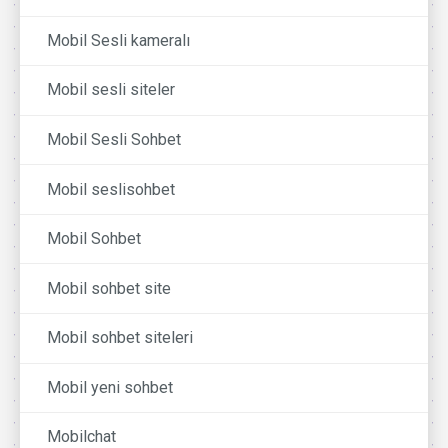
Mobil Sesli kameralı
Mobil sesli siteler
Mobil Sesli Sohbet
Mobil seslisohbet
Mobil Sohbet
Mobil sohbet site
Mobil sohbet siteleri
Mobil yeni sohbet
Mobilchat