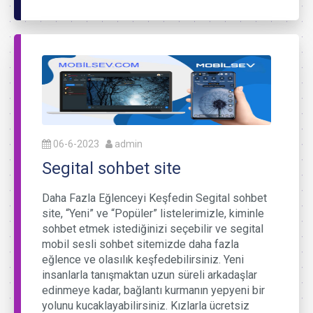
06-6-2023
admin
Segital sohbet site
Daha Fazla Eğlenceyi Keşfedin Segital sohbet
site, “Yeni” ve “Popüler” listelerimizle, kiminle
sohbet etmek istediğinizi seçebilir ve segital
mobil sesli sohbet sitemizde daha fazla
eğlence ve olasılık keşfedebilirsiniz. Yeni
insanlarla tanışmaktan uzun süreli arkadaşlar
edinmeye kadar, bağlantı kurmanın yepyeni bir
yolunu kucaklayabilirsiniz. Kızlarla ücretsiz