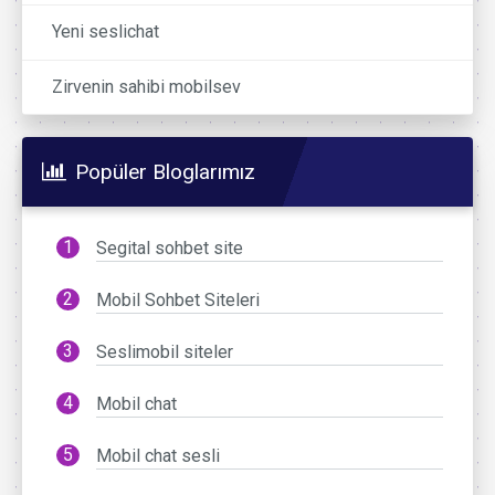
Yeni seslichat
Zirvenin sahibi mobilsev
Popüler Bloglarımız
Segital sohbet site
Mobil Sohbet Siteleri
Seslimobil siteler
Mobil chat
Mobil chat sesli