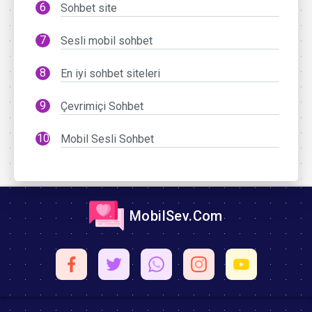
Sohbet site
Sesli mobil sohbet
En iyi sohbet siteleri
Çevrimiçi Sohbet
Mobil Sesli Sohbet
MobilSev.Com