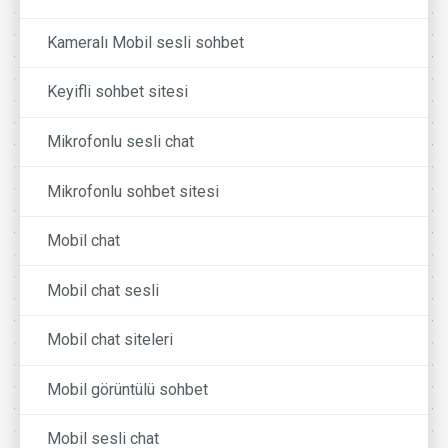
Kameralı Mobil sesli sohbet
Keyifli sohbet sitesi
Mikrofonlu sesli chat
Mikrofonlu sohbet sitesi
Mobil chat
Mobil chat sesli
Mobil chat siteleri
Mobil görüntülü sohbet
Mobil sesli chat