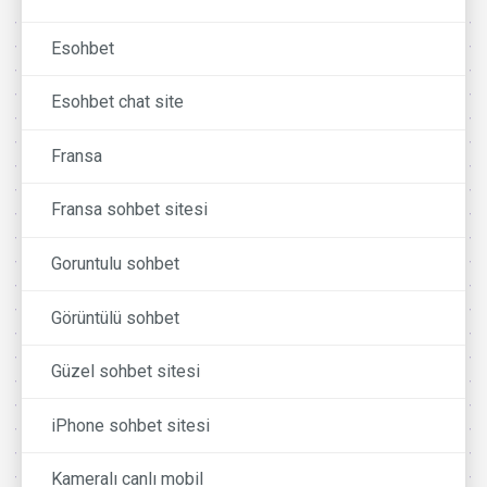
Esohbet
Esohbet chat site
Fransa
Fransa sohbet sitesi
Goruntulu sohbet
Görüntülü sohbet
Güzel sohbet sitesi
iPhone sohbet sitesi
Kameralı canlı mobil