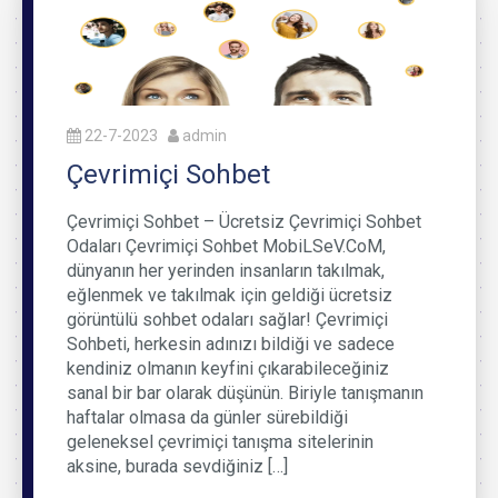
22-7-2023
admin
Çevrimiçi Sohbet
Çevrimiçi Sohbet – Ücretsiz Çevrimiçi Sohbet
Odaları Çevrimiçi Sohbet MobiLSeV.CoM,
dünyanın her yerinden insanların takılmak,
eğlenmek ve takılmak için geldiği ücretsiz
görüntülü sohbet odaları sağlar! Çevrimiçi
Sohbeti, herkesin adınızı bildiği ve sadece
kendiniz olmanın keyfini çıkarabileceğiniz
sanal bir bar olarak düşünün. Biriyle tanışmanın
haftalar olmasa da günler sürebildiği
geleneksel çevrimiçi tanışma sitelerinin
aksine, burada sevdiğiniz […]