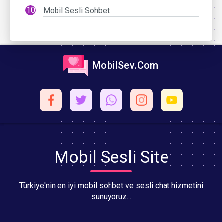
Mobil Sesli Sohbet
MobilSev.Com
Mobil Sesli Site
Türkiye'nin en iyi mobil sohbet ve sesli chat hizmetini
sunuyoruz...