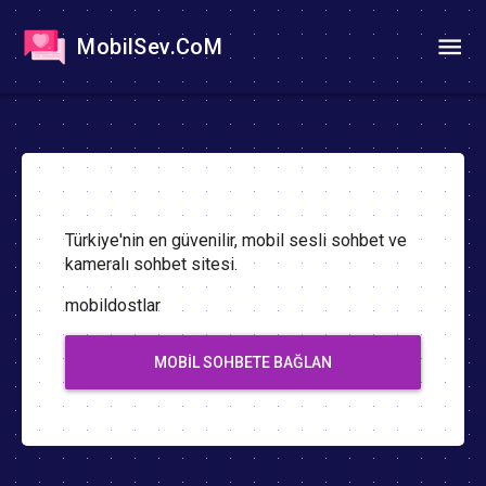
MobilSev.CoM
Türkiye'nin en güvenilir, mobil sesli sohbet ve
kameralı sohbet sitesi.
mobildostlar
MOBIL SOHBETE BAĞLAN