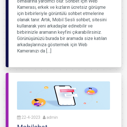
olmalarına yardımcı olur. Sohbet için Web
Kamerası, erkek ve kızların ücretsiz görüşme
için birbirleriyle görüntülü sohbet etmelerine
olanak tanır. Artık, Mobil Sesli sohbet, sitesini
kullanarak yeni arkadaşlar edinebilir ve
birbirinizle aramanın keyfini çıkarabilirsiniz.
Görünüşünüzü burada bir aramada size katılan
arkadaşlarınıza göstermek için Web
Kameranızı da […]
22-4-2023
admin