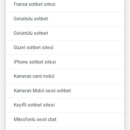
Fransa sohbet sitesi
Goruntulu sohbet
Görüntülü sohbet
Güzel sohbet sitesi
iPhone sohbet sitesi
Kameralı canlı mobil
Kameralı Mobil sesli sohbet
Keyifli sohbet sitesi
Mikrofonlu sesli chat