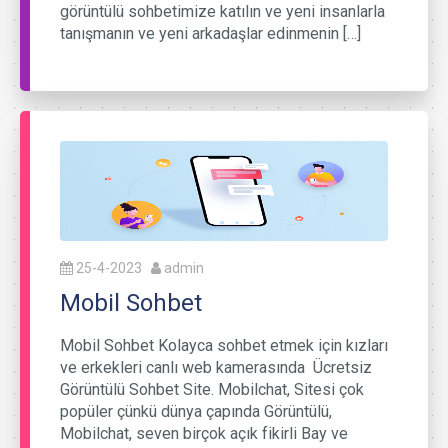
görüntülü sohbetimize katılın ve yeni insanlarla
tanışmanın ve yeni arkadaşlar edinmenin […]
25-4-2023
admin
Mobil Sohbet
Mobil Sohbet Kolayca sohbet etmek için kızları
ve erkekleri canlı web kamerasında Ücretsiz
Görüntülü Sohbet Site. Mobilchat, Sitesi çok
popüler çünkü dünya çapında Görüntülü,
Mobilchat, seven birçok açık fikirli Bay ve