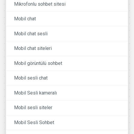
Mikrofonlu sohbet sitesi
Mobil chat
Mobil chat sesli
Mobil chat siteleri
Mobil görüntülü sohbet
Mobil sesli chat
Mobil Sesli kameralı
Mobil sesli siteler
Mobil Sesli Sohbet