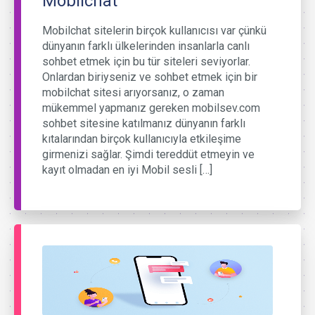
Mobilchat
Mobilchat sitelerin birçok kullanıcısı var çünkü
dünyanın farklı ülkelerinden insanlarla canlı
sohbet etmek için bu tür siteleri seviyorlar.
Onlardan biriyseniz ve sohbet etmek için bir
mobilchat sitesi arıyorsanız, o zaman
mükemmel yapmanız gereken mobilsev.com
sohbet sitesine katılmanız dünyanın farklı
kıtalarından birçok kullanıcıyla etkileşime
girmenizi sağlar. Şimdi tereddüt etmeyin ve
kayıt olmadan en iyi Mobil sesli […]