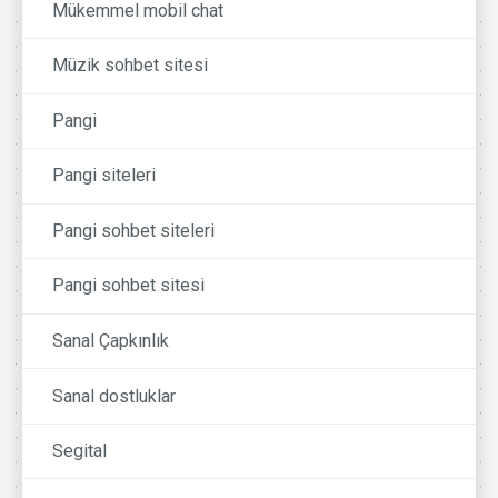
Mükemmel mobil chat
Müzik sohbet sitesi
Pangi
Pangi siteleri
Pangi sohbet siteleri
Pangi sohbet sitesi
Sanal Çapkınlık
Sanal dostluklar
Segital