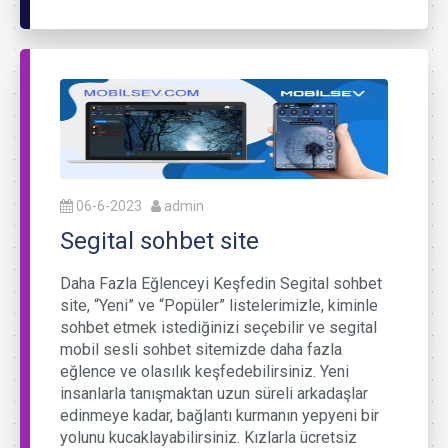
06-6-2023
admin
Segital sohbet site
Daha Fazla Eğlenceyi Keşfedin Segital sohbet
site, “Yeni” ve “Popüler” listelerimizle, kiminle
sohbet etmek istediğinizi seçebilir ve segital
mobil sesli sohbet sitemizde daha fazla
eğlence ve olasılık keşfedebilirsiniz. Yeni
insanlarla tanışmaktan uzun süreli arkadaşlar
edinmeye kadar, bağlantı kurmanın yepyeni bir
yolunu kucaklayabilirsiniz. Kızlarla ücretsiz