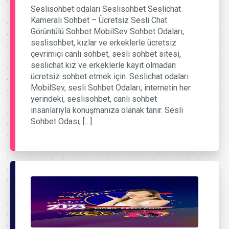
Seslisohbet odaları Seslisohbet Seslichat
Kameralı Sohbet – Ücretsiz Sesli Chat
Görüntülü Sohbet MobilSev Sohbet Odaları,
seslisohbet, kızlar ve erkeklerle ücretsiz
çevrimiçi canlı sohbet, sesli sohbet sitesi,
seslichat kız ve erkeklerle kayıt olmadan
ücretsiz sohbet etmek için. Seslichat odaları
MobilSev, sesli Sohbet Odaları, internetin her
yerindeki, seslisohbet, canlı sohbet
insanlarıyla konuşmanıza olanak tanır. Sesli
Sohbet Odası, […]