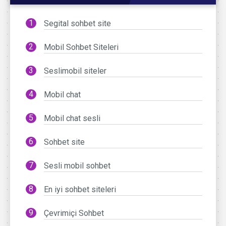
Segital sohbet site
Mobil Sohbet Siteleri
Seslimobil siteler
Mobil chat
Mobil chat sesli
Sohbet site
Sesli mobil sohbet
En iyi sohbet siteleri
Çevrimiçi Sohbet