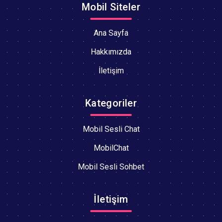
Mobil Siteler
Ana Sayfa
Hakkımızda
İletişim
Kategoriler
Mobil Sesli Chat
MobilChat
Mobil Sesli Sohbet
İletişim