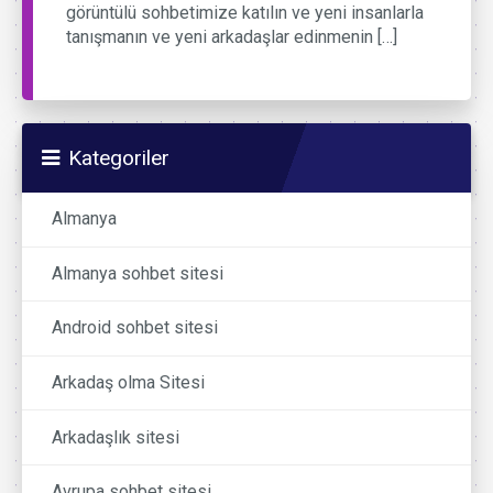
görüntülü sohbetimize katılın ve yeni insanlarla
tanışmanın ve yeni arkadaşlar edinmenin […]
Kategoriler
Almanya
Almanya sohbet sitesi
Android sohbet sitesi
Arkadaş olma Sitesi
Arkadaşlık sitesi
Avrupa sohbet sitesi