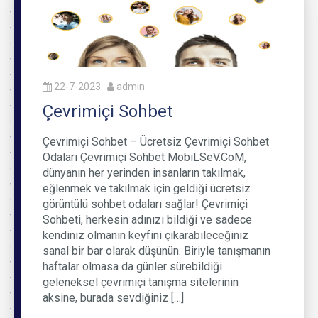
22-7-2023
admin
Çevrimiçi Sohbet
Çevrimiçi Sohbet – Ücretsiz Çevrimiçi Sohbet
Odaları Çevrimiçi Sohbet MobiLSeV.CoM,
dünyanın her yerinden insanların takılmak,
eğlenmek ve takılmak için geldiği ücretsiz
görüntülü sohbet odaları sağlar! Çevrimiçi
Sohbeti, herkesin adınızı bildiği ve sadece
kendiniz olmanın keyfini çıkarabileceğiniz
sanal bir bar olarak düşünün. Biriyle tanışmanın
haftalar olmasa da günler sürebildiği
geleneksel çevrimiçi tanışma sitelerinin
aksine, burada sevdiğiniz […]