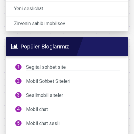
Yeni seslichat
Zirvenin sahibi mobilsev
Popüler Bloglarımız
Segital sohbet site
Mobil Sohbet Siteleri
Seslimobil siteler
Mobil chat
Mobil chat sesli