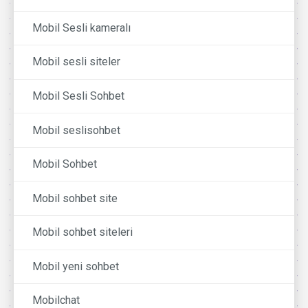
Mobil Sesli kameralı
Mobil sesli siteler
Mobil Sesli Sohbet
Mobil seslisohbet
Mobil Sohbet
Mobil sohbet site
Mobil sohbet siteleri
Mobil yeni sohbet
Mobilchat