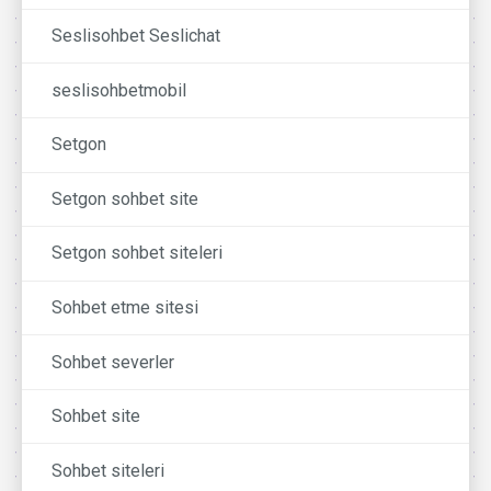
Seslisohbet Seslichat
seslisohbetmobil
Setgon
Setgon sohbet site
Setgon sohbet siteleri
Sohbet etme sitesi
Sohbet severler
Sohbet site
Sohbet siteleri