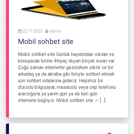
22-7-2023
admin
Mobil sohbet site
Mobil sohbet site Günlük hayatından sıkılan ve
konuşacak birine ihtiyaç duyan birçok insan var.
Çoğu zaman internette gezinirken sıkılır ve bir
arkadaş ya da akraba gibi biriyle sohbet etmek
için sohbet odalarına gideriz. Hepimiz bir
dizüstü bilgisayar, masaüstü veya cep telefonu
aracılığıyla ya yarım gün ya da tüm gün
internete bağlıyız. Mobil sohbet site ✓ […]