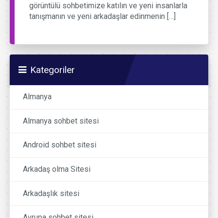
görüntülü sohbetimize katılın ve yeni insanlarla
tanışmanın ve yeni arkadaşlar edinmenin […]
Kategoriler
Almanya
Almanya sohbet sitesi
Android sohbet sitesi
Arkadaş olma Sitesi
Arkadaşlık sitesi
Avrupa sohbet sitesi