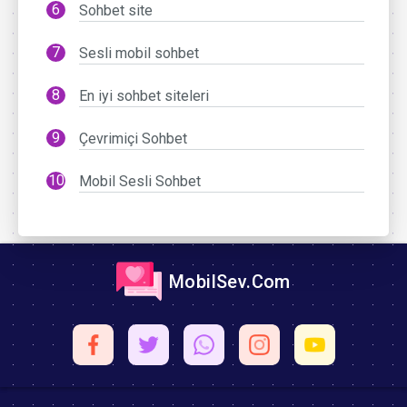
Sohbet site
Sesli mobil sohbet
En iyi sohbet siteleri
Çevrimiçi Sohbet
Mobil Sesli Sohbet
MobilSev.Com