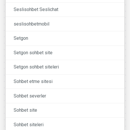
Seslisohbet Seslichat
seslisohbetmobil
Setgon
Setgon sohbet site
Setgon sohbet siteleri
Sohbet etme sitesi
Sohbet severler
Sohbet site
Sohbet siteleri