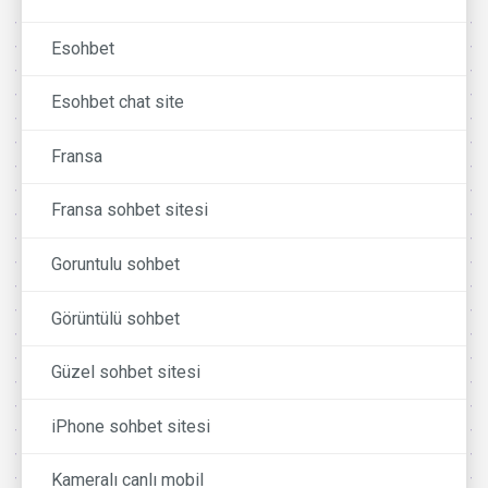
Esohbet
Esohbet chat site
Fransa
Fransa sohbet sitesi
Goruntulu sohbet
Görüntülü sohbet
Güzel sohbet sitesi
iPhone sohbet sitesi
Kameralı canlı mobil