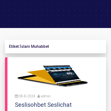
Etiket:
İslam Muhabbet
08-8-2024
admin
Seslisohbet Seslichat