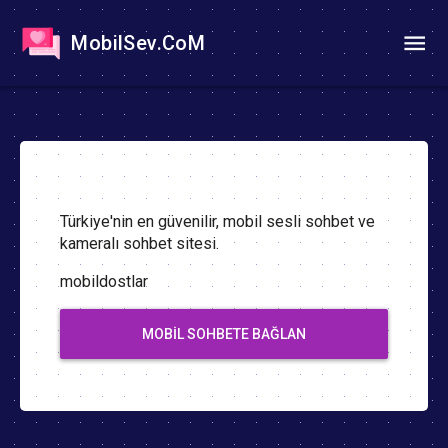
MobilSev.CoM
Türkiye'nin en güvenilir, mobil sesli sohbet ve
kameralı sohbet sitesi.
mobildostlar
MOBIL SOHBETE BAĞLAN