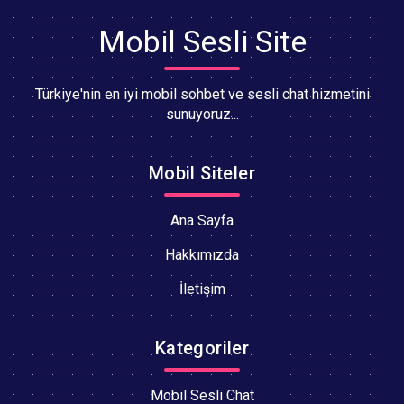
Mobil Sesli Site
Türkiye'nin en iyi mobil sohbet ve sesli chat hizmetini
sunuyoruz...
Mobil Siteler
Ana Sayfa
Hakkımızda
İletişim
Kategoriler
Mobil Sesli Chat