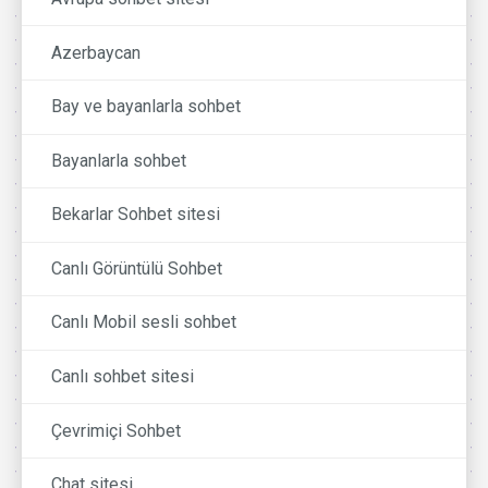
Azerbaycan
Bay ve bayanlarla sohbet
Bayanlarla sohbet
Bekarlar Sohbet sitesi
Canlı Görüntülü Sohbet
Canlı Mobil sesli sohbet
Canlı sohbet sitesi
Çevrimiçi Sohbet
Chat sitesi