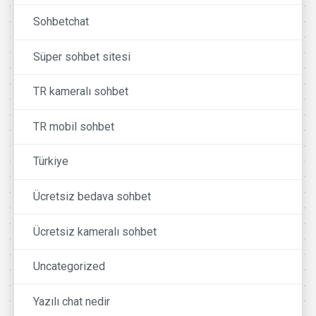
Sohbetchat
Süper sohbet sitesi
TR kameralı sohbet
TR mobil sohbet
Türkiye
Ücretsiz bedava sohbet
Ücretsiz kameralı sohbet
Uncategorized
Yazılı chat nedir