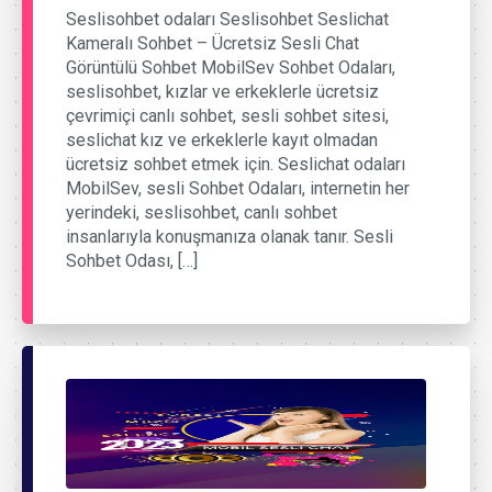
Seslisohbet odaları Seslisohbet Seslichat
Kameralı Sohbet – Ücretsiz Sesli Chat
Görüntülü Sohbet MobilSev Sohbet Odaları,
seslisohbet, kızlar ve erkeklerle ücretsiz
çevrimiçi canlı sohbet, sesli sohbet sitesi,
seslichat kız ve erkeklerle kayıt olmadan
ücretsiz sohbet etmek için. Seslichat odaları
MobilSev, sesli Sohbet Odaları, internetin her
yerindeki, seslisohbet, canlı sohbet
insanlarıyla konuşmanıza olanak tanır. Sesli
Sohbet Odası, […]