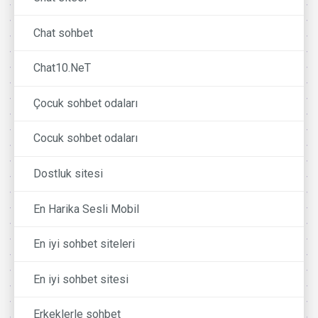
Chat sohbet
Chat10.NeT
Çocuk sohbet odaları
Cocuk sohbet odaları
Dostluk sitesi
En Harika Sesli Mobil
En iyi sohbet siteleri
En iyi sohbet sitesi
Erkeklerle sohbet