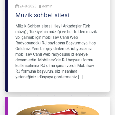
24-8-2023
admin
Müzik sohbet sitesi
Müzik Sohbet sitesi, Hey! Arkadaşlar Türk
müziği, Türkiye’nin müziği ve her telden müzik
vb. çalmak için mobilsev Canlı Web
Radyosundaki RJ sayfasına Başvurmaya Hoş
Geldiniz. Yeni bir şey dinlemek istiyorsanız
mobilsev Canlı web radyosunu izlemeye
devam edin. Mobilsev`de RJ başvuru formu
kullanıcılarına RJ olma şansı verdi. Mobilsev
RJ formuna başvurun, siz insanlara
yeteneğinizi dünyaya göstermeniz […]