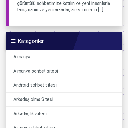
görüntülü sohbetimize katılın ve yeni insanlarla
tanışmanın ve yeni arkadaşlar edinmenin […]
Kategoriler
Almanya
Almanya sohbet sitesi
Android sohbet sitesi
Arkadaş olma Sitesi
Arkadaşlık sitesi
Avrupa sohbet sitesi