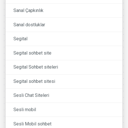
Sanal Çapkınlık
Sanal dostluklar
Segital
Segital sohbet site
Segital Sohbet siteleri
Segital sohbet sitesi
Sesli Chat Siteleri
Sesli mobil
Sesli Mobil sohbet