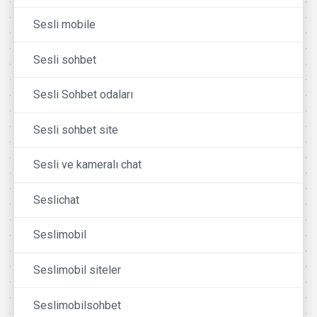
Sesli mobile
Sesli sohbet
Sesli Sohbet odaları
Sesli sohbet site
Sesli ve kameralı chat
Seslichat
Seslimobil
Seslimobil siteler
Seslimobilsohbet