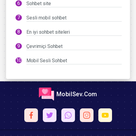
Sohbet site
Sesli mobil sohbet
En iyi sohbet siteleri
Çevrimiçi Sohbet
Mobil Sesli Sohbet
MobilSev.Com