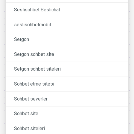
Seslisohbet Seslichat
seslisohbetmobil
Setgon
Setgon sohbet site
Setgon sohbet siteleri
Sohbet etme sitesi
Sohbet severler
Sohbet site
Sohbet siteleri