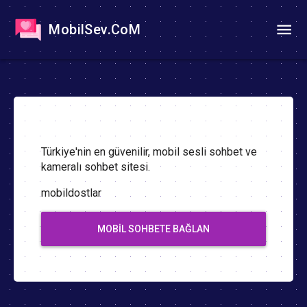
MobilSev.CoM
Türkiye'nin en güvenilir, mobil sesli sohbet ve
kameralı sohbet sitesi.
mobildostlar
MOBIL SOHBETE BAĞLAN