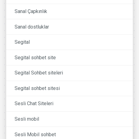
Sanal Çapkınlık
Sanal dostluklar
Segital
Segital sohbet site
Segital Sohbet siteleri
Segital sohbet sitesi
Sesli Chat Siteleri
Sesli mobil
Sesli Mobil sohbet