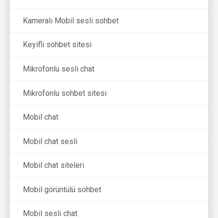
Kameralı Mobil sesli sohbet
Keyifli sohbet sitesi
Mikrofonlu sesli chat
Mikrofonlu sohbet sitesi
Mobil chat
Mobil chat sesli
Mobil chat siteleri
Mobil görüntülü sohbet
Mobil sesli chat