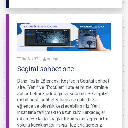
06-6-2023
admin
Segital sohbet site
Daha Fazla Eğlenceyi Keşfedin Segital sohbet
site, “Yeni” ve “Popüler” listelerimizle, kiminle
sohbet etmek istediğinizi seçebilir ve segital
mobil sesli sohbet sitemizde daha fazla
eğlence ve olasılık keşfedebilirsiniz. Yeni
insanlarla tanışmaktan uzun süreli arkadaşlar
edinmeye kadar, bağlantı kurmanın yepyeni bir
yolunu kucaklayabilirsiniz. Kızlarla ücretsiz