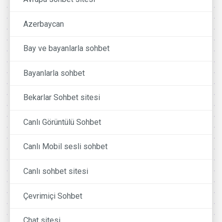
Azerbaycan
Bay ve bayanlarla sohbet
Bayanlarla sohbet
Bekarlar Sohbet sitesi
Canlı Görüntülü Sohbet
Canlı Mobil sesli sohbet
Canlı sohbet sitesi
Çevrimiçi Sohbet
Chat sitesi