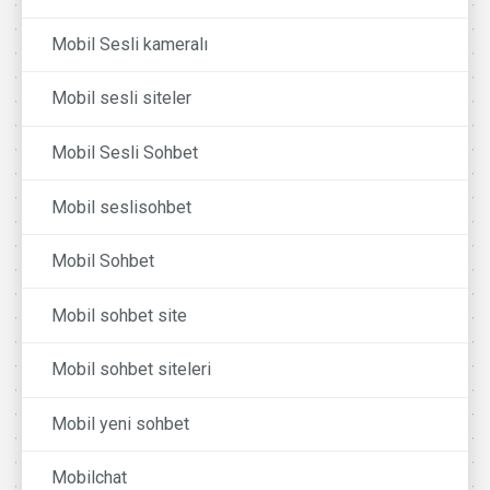
Mobil Sesli kameralı
Mobil sesli siteler
Mobil Sesli Sohbet
Mobil seslisohbet
Mobil Sohbet
Mobil sohbet site
Mobil sohbet siteleri
Mobil yeni sohbet
Mobilchat