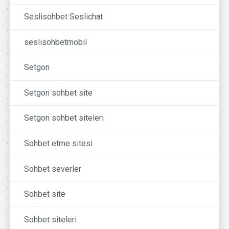
Seslisohbet Seslichat
seslisohbetmobil
Setgon
Setgon sohbet site
Setgon sohbet siteleri
Sohbet etme sitesi
Sohbet severler
Sohbet site
Sohbet siteleri