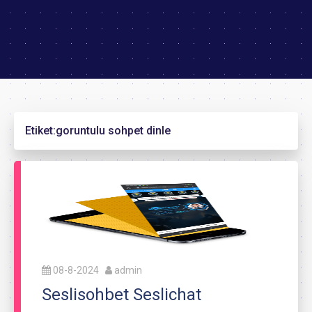
Etiket:
goruntulu sohpet dinle
08-8-2024
admin
Seslisohbet Seslichat