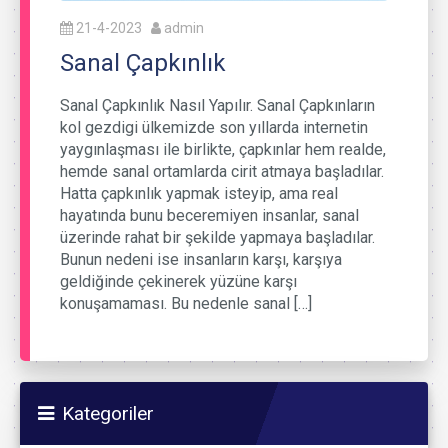
21-4-2023
admin
Sanal Çapkınlık
Sanal Çapkınlık Nasıl Yapılır. Sanal Çapkınların
kol gezdigi ülkemizde son yıllarda internetin
yaygınlaşması ile birlikte, çapkınlar hem realde,
hemde sanal ortamlarda cirit atmaya başladılar.
Hatta çapkınlık yapmak isteyip, ama real
hayatında bunu beceremiyen insanlar, sanal
üzerinde rahat bir şekilde yapmaya başladılar.
Bunun nedeni ise insanların karşı, karşıya
geldiğinde çekinerek yüzüne karşı
konuşamaması. Bu nedenle sanal […]
Kategoriler