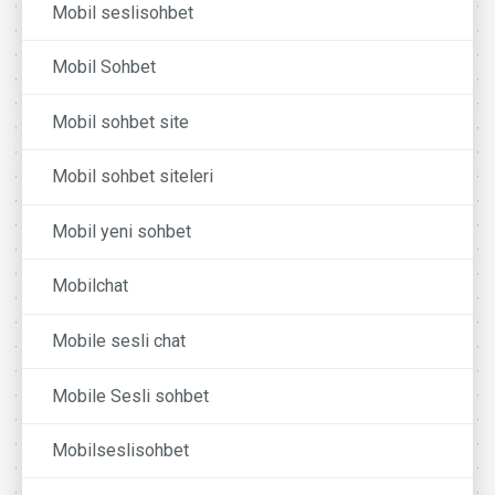
Mobil seslisohbet
Mobil Sohbet
Mobil sohbet site
Mobil sohbet siteleri
Mobil yeni sohbet
Mobilchat
Mobile sesli chat
Mobile Sesli sohbet
Mobilseslisohbet