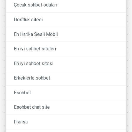
Çocuk sohbet odaları
Dostluk sitesi
En Harika Sesli Mobil
En iyi sohbet siteleri
En iyi sohbet sitesi
Erkeklerle sohbet
Esohbet
Esohbet chat site
Fransa