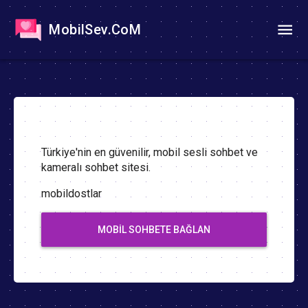
MobilSev.CoM
Türkiye'nin en güvenilir, mobil sesli sohbet ve
kameralı sohbet sitesi.
mobildostlar
MOBIL SOHBETE BAĞLAN