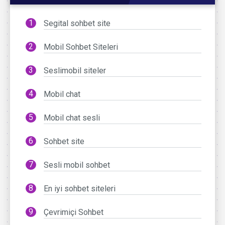
Segital sohbet site
Mobil Sohbet Siteleri
Seslimobil siteler
Mobil chat
Mobil chat sesli
Sohbet site
Sesli mobil sohbet
En iyi sohbet siteleri
Çevrimiçi Sohbet