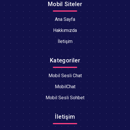
Mobil Siteler
Ana Sayfa
Hakkımızda
İletişim
Kategoriler
Mobil Sesli Chat
MobilChat
Mobil Sesli Sohbet
İletişim