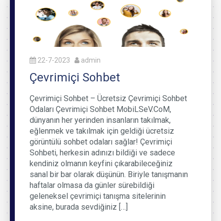
22-7-2023
admin
Çevrimiçi Sohbet
Çevrimiçi Sohbet – Ücretsiz Çevrimiçi Sohbet
Odaları Çevrimiçi Sohbet MobiLSeV.CoM,
dünyanın her yerinden insanların takılmak,
eğlenmek ve takılmak için geldiği ücretsiz
görüntülü sohbet odaları sağlar! Çevrimiçi
Sohbeti, herkesin adınızı bildiği ve sadece
kendiniz olmanın keyfini çıkarabileceğiniz
sanal bir bar olarak düşünün. Biriyle tanışmanın
haftalar olmasa da günler sürebildiği
geleneksel çevrimiçi tanışma sitelerinin
aksine, burada sevdiğiniz […]