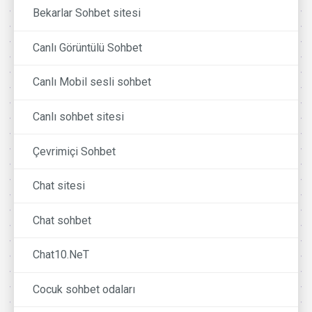
Bekarlar Sohbet sitesi
Canlı Görüntülü Sohbet
Canlı Mobil sesli sohbet
Canlı sohbet sitesi
Çevrimiçi Sohbet
Chat sitesi
Chat sohbet
Chat10.NeT
Cocuk sohbet odaları