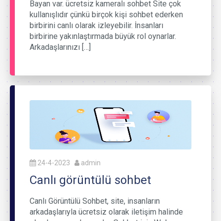
Bayan var. ücretsiz kameralı sohbet Site çok
kullanışlıdır çünkü birçok kişi sohbet ederken
birbirini canlı olarak izleyebilir. İnsanları
birbirine yakınlaştırmada büyük rol oynarlar.
Arkadaşlarınızı […]
24-4-2023
admin
Canlı görüntülü sohbet
Canlı Görüntülü Sohbet, site, insanların
arkadaşlarıyla ücretsiz olarak iletişim halinde