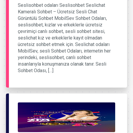
Seslisohbet odaları Seslisohbet Seslichat
Kameralı Sohbet – Ücretsiz Sesli Chat
Görüntülü Sohbet MobilSev Sohbet Odaları,
seslisohbet, kızlar ve erkeklerle ücretsiz
çevrimiçi canlı sohbet, sesli sohbet sitesi,
seslichat kız ve erkeklerle kayıt olmadan
ücretsiz sohbet etmek için. Seslichat odaları
MobilSev, sesli Sohbet Odaları, internetin her
yerindeki, seslisohbet, canlı sohbet
insanlarıyla konuşmanıza olanak tanır. Sesli
Sohbet Odası, […]