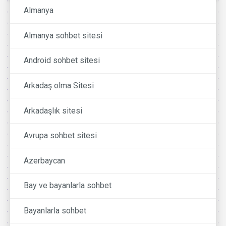
Almanya
Almanya sohbet sitesi
Android sohbet sitesi
Arkadaş olma Sitesi
Arkadaşlık sitesi
Avrupa sohbet sitesi
Azerbaycan
Bay ve bayanlarla sohbet
Bayanlarla sohbet