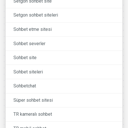
Setgon sohbet site
Setgon sohbet siteleri
Sohbet etme sitesi
Sohbet severler
Sohbet site
Sohbet siteleri
Sohbetchat
Süper sohbet sitesi
TR kameralı sohbet