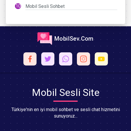
Mobil Sesli Sohbet
MobilSev.Com
Mobil Sesli Site
Türkiye'nin en iyi mobil sohbet ve sesli chat hizmetini
sunuyoruz...