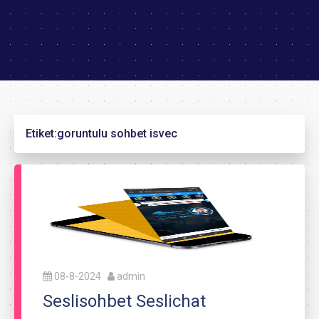
Etiket:
goruntulu sohbet isvec
08-8-2024
admin
Seslisohbet Seslichat