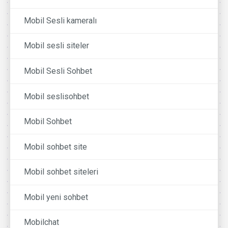
Mobil Sesli kameralı
Mobil sesli siteler
Mobil Sesli Sohbet
Mobil seslisohbet
Mobil Sohbet
Mobil sohbet site
Mobil sohbet siteleri
Mobil yeni sohbet
Mobilchat