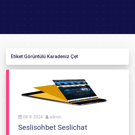
Etiket:
Görüntülü Karadeniz Çet
08-8-2024
admin
Seslisohbet Seslichat