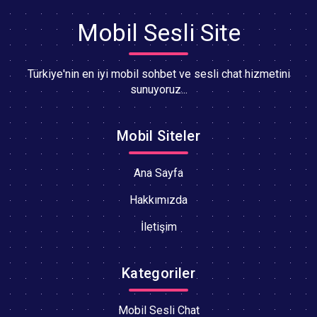
Mobil Sesli Site
Türkiye'nin en iyi mobil sohbet ve sesli chat hizmetini
sunuyoruz...
Mobil Siteler
Ana Sayfa
Hakkımızda
İletişim
Kategoriler
Mobil Sesli Chat