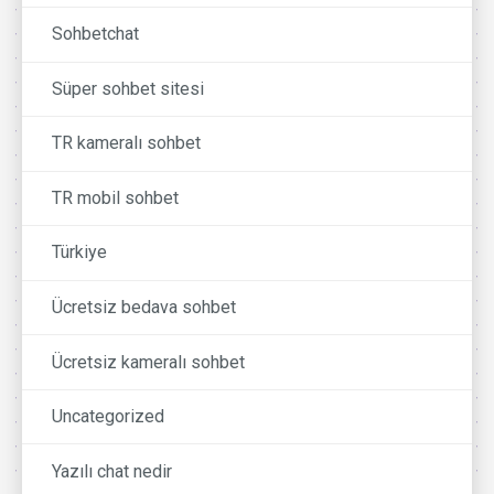
Sohbetchat
Süper sohbet sitesi
TR kameralı sohbet
TR mobil sohbet
Türkiye
Ücretsiz bedava sohbet
Ücretsiz kameralı sohbet
Uncategorized
Yazılı chat nedir