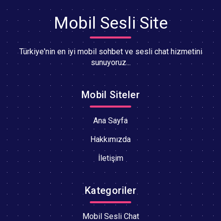
Mobil Sesli Site
Türkiye'nin en iyi mobil sohbet ve sesli chat hizmetini
sunuyoruz...
Mobil Siteler
Ana Sayfa
Hakkımızda
İletişim
Kategoriler
Mobil Sesli Chat