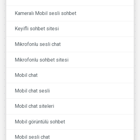
Kameralı Mobil sesli sohbet
Keyifli sohbet sitesi
Mikrofonlu sesli chat
Mikrofonlu sohbet sitesi
Mobil chat
Mobil chat sesli
Mobil chat siteleri
Mobil görüntülü sohbet
Mobil sesli chat