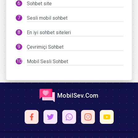
Sohbet site
Sesli mobil sohbet
En iyi sohbet siteleri
Çevrimiçi Sohbet
Mobil Sesli Sohbet
MobilSev.Com