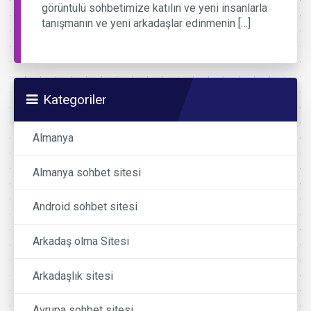
görüntülü sohbetimize katılın ve yeni insanlarla
tanışmanın ve yeni arkadaşlar edinmenin […]
Kategoriler
Almanya
Almanya sohbet sitesi
Android sohbet sitesi
Arkadaş olma Sitesi
Arkadaşlık sitesi
Avrupa sohbet sitesi