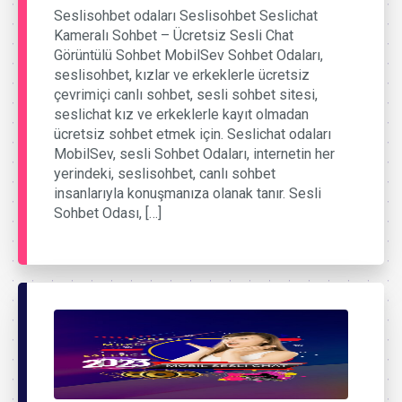
Seslisohbet odaları Seslisohbet Seslichat
Kameralı Sohbet – Ücretsiz Sesli Chat
Görüntülü Sohbet MobilSev Sohbet Odaları,
seslisohbet, kızlar ve erkeklerle ücretsiz
çevrimiçi canlı sohbet, sesli sohbet sitesi,
seslichat kız ve erkeklerle kayıt olmadan
ücretsiz sohbet etmek için. Seslichat odaları
MobilSev, sesli Sohbet Odaları, internetin her
yerindeki, seslisohbet, canlı sohbet
insanlarıyla konuşmanıza olanak tanır. Sesli
Sohbet Odası, […]