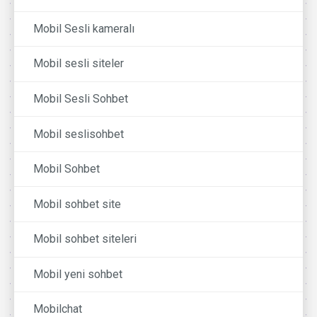
Mobil Sesli kameralı
Mobil sesli siteler
Mobil Sesli Sohbet
Mobil seslisohbet
Mobil Sohbet
Mobil sohbet site
Mobil sohbet siteleri
Mobil yeni sohbet
Mobilchat