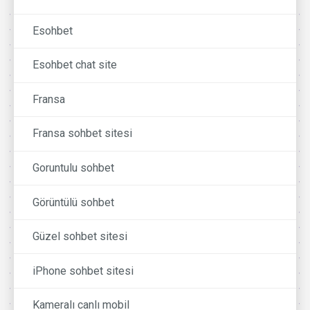
Esohbet
Esohbet chat site
Fransa
Fransa sohbet sitesi
Goruntulu sohbet
Görüntülü sohbet
Güzel sohbet sitesi
iPhone sohbet sitesi
Kameralı canlı mobil