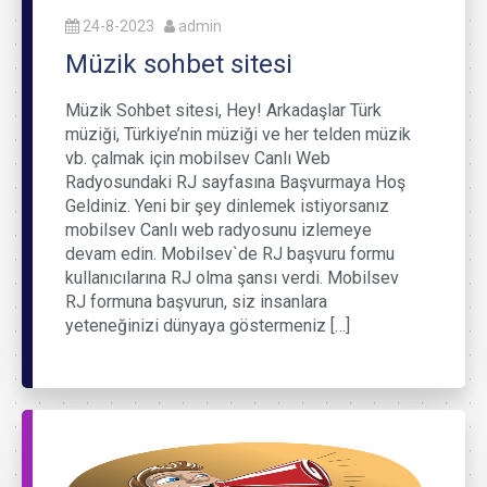
24-8-2023
admin
Müzik sohbet sitesi
Müzik Sohbet sitesi, Hey! Arkadaşlar Türk
müziği, Türkiye’nin müziği ve her telden müzik
vb. çalmak için mobilsev Canlı Web
Radyosundaki RJ sayfasına Başvurmaya Hoş
Geldiniz. Yeni bir şey dinlemek istiyorsanız
mobilsev Canlı web radyosunu izlemeye
devam edin. Mobilsev`de RJ başvuru formu
kullanıcılarına RJ olma şansı verdi. Mobilsev
RJ formuna başvurun, siz insanlara
yeteneğinizi dünyaya göstermeniz […]