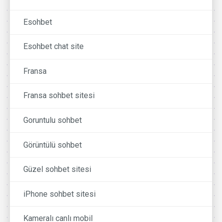
Esohbet
Esohbet chat site
Fransa
Fransa sohbet sitesi
Goruntulu sohbet
Görüntülü sohbet
Güzel sohbet sitesi
iPhone sohbet sitesi
Kameralı canlı mobil