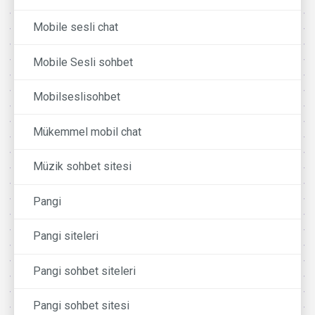
Mobile sesli chat
Mobile Sesli sohbet
Mobilseslisohbet
Mükemmel mobil chat
Müzik sohbet sitesi
Pangi
Pangi siteleri
Pangi sohbet siteleri
Pangi sohbet sitesi