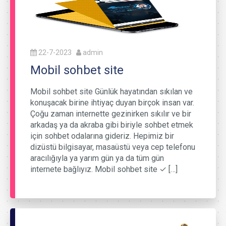
22-7-2023
admin
Mobil sohbet site
Mobil sohbet site Günlük hayatından sıkılan ve
konuşacak birine ihtiyaç duyan birçok insan var.
Çoğu zaman internette gezinirken sıkılır ve bir
arkadaş ya da akraba gibi biriyle sohbet etmek
için sohbet odalarına gideriz. Hepimiz bir
dizüstü bilgisayar, masaüstü veya cep telefonu
aracılığıyla ya yarım gün ya da tüm gün
internete bağlıyız. Mobil sohbet site ✓ […]