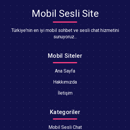
Mobil Sesli Site
Türkiye'nin en iyi mobil sohbet ve sesli chat hizmetini
sunuyoruz...
Mobil Siteler
Ana Sayfa
Hakkımızda
İletişim
Kategoriler
Mobil Sesli Chat