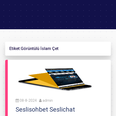
Etiket:
Görüntülü İslam Çet
08-8-2024
admin
Seslisohbet Seslichat