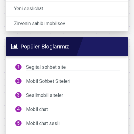
Yeni seslichat
Zirvenin sahibi mobilsev
Popüler Bloglarımız
Segital sohbet site
Mobil Sohbet Siteleri
Seslimobil siteler
Mobil chat
Mobil chat sesli