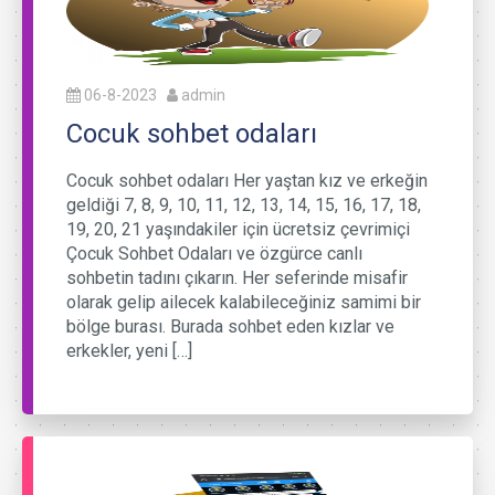
06-8-2023
admin
Cocuk sohbet odaları
Cocuk sohbet odaları Her yaştan kız ve erkeğin
geldiği 7, 8, 9, 10, 11, 12, 13, 14, 15, 16, 17, 18,
19, 20, 21 yaşındakiler için ücretsiz çevrimiçi
Çocuk Sohbet Odaları ve özgürce canlı
sohbetin tadını çıkarın. Her seferinde misafir
olarak gelip ailecek kalabileceğiniz samimi bir
bölge burası. Burada sohbet eden kızlar ve
erkekler, yeni […]