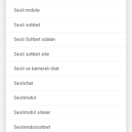
Sesli mobile
Sesli sohbet
Sesli Sohbet odaları
Sesli sohbet site
Sesli ve kameralı chat
Seslichat
Seslimobil
Seslimobil siteler
Seslimobilsohbet