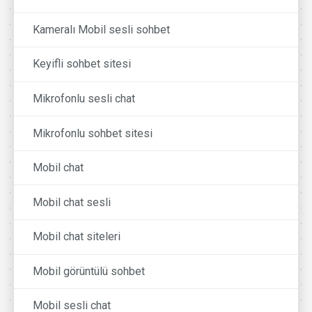
Kameralı Mobil sesli sohbet
Keyifli sohbet sitesi
Mikrofonlu sesli chat
Mikrofonlu sohbet sitesi
Mobil chat
Mobil chat sesli
Mobil chat siteleri
Mobil görüntülü sohbet
Mobil sesli chat