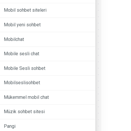
Mobil sohbet siteleri
Mobil yeni sohbet
Mobilchat
Mobile sesli chat
Mobile Sesli sohbet
Mobilseslisohbet
Mükemmel mobil chat
Müzik sohbet sitesi
Pangi