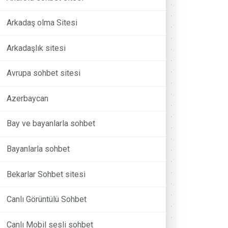
Arkadaş olma Sitesi
Arkadaşlık sitesi
Avrupa sohbet sitesi
Azerbaycan
Bay ve bayanlarla sohbet
Bayanlarla sohbet
Bekarlar Sohbet sitesi
Canlı Görüntülü Sohbet
Canlı Mobil sesli sohbet