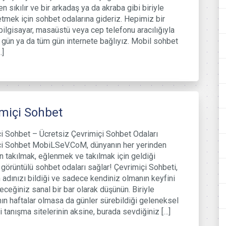
n sıkılır ve bir arkadaş ya da akraba gibi biriyle
tmek için sohbet odalarına gideriz. Hepimiz bir
bilgisayar, masaüstü veya cep telefonu aracılığıyla
 gün ya da tüm gün internete bağlıyız. Mobil sohbet
…]
miçi Sohbet
i Sohbet – Ücretsiz Çevrimiçi Sohbet Odaları
çi Sohbet MobiLSeV.CoM, dünyanın her yerinden
ın takılmak, eğlenmek ve takılmak için geldiği
 görüntülü sohbet odaları sağlar! Çevrimiçi Sohbeti,
 adınızı bildiği ve sadece kendiniz olmanın keyfini
leceğiniz sanal bir bar olarak düşünün. Biriyle
ın haftalar olmasa da günler sürebildiği geleneksel
i tanışma sitelerinin aksine, burada sevdiğiniz […]