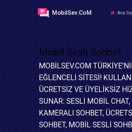
MobilSev.CoM
Ana Sa
Mobil Sesli Sohbet
MOBILSEV.COM TÜRKIYE'NI
EĞLENCELI SITESI! KULLAN
ÜCRETSIZ VE ÜYELIKSIZ H
SUNAR: SESLI MOBIL CHAT,
KAMERALI SOHBET, ÜCRETS
SOHBET, MOBIL SESLI SOH