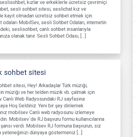
 seslisohbet, kızlar ve erkeklerle ücretsiz çevrimiçi
hbet, sesli sohbet sitesi, seslichat kız ve
le kayıt olmadan ücretsiz sohbet etmek için.
t odaları MobilSev, sesli Sohbet Odaları, internetin
ndeki, seslisohbet, canlı sohbet insanlarıyla
ıza olanak tanır. Sesli Sohbet Odası, […]
 sohbet sitesi
hbet sitesi, Hey! Arkadaşlar Türk müziği,
nin müziği ve her telden müzik vb. çalmak için
v Canlı Web Radyosundaki RJ sayfasına
ya Hoş Geldiniz. Yeni bir şey dinlemek
anız mobilsev Canlı web radyosunu izlemeye
in. Mobilsev`de RJ başvuru formu kullanıcılarına
şansı verdi. Mobilsev RJ formuna başvurun, siz
a yeteneğinizi dünyaya göstermeniz […]