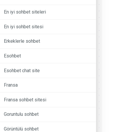
En iyi sohbet siteleri
En iyi sohbet sitesi
Erkeklerle sohbet
Esohbet
Esohbet chat site
Fransa
Fransa sohbet sitesi
Goruntulu sohbet
Görüntülü sohbet