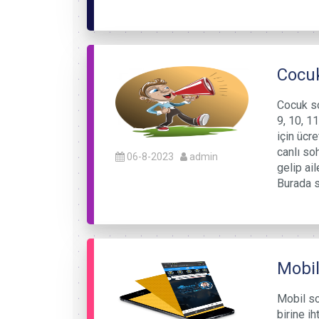
Cocuk
Cocuk so
9, 10, 11
için ücr
canlı so
06-8-2023
admin
gelip ai
Burada s
Mobil
Mobil so
birine i