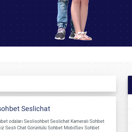
sohbet Seslichat
bet odaları Seslisohbet Seslichat Kameralı Sohbet
iz Sesli Chat Görüntülü Sohbet MobilSev Sohbet