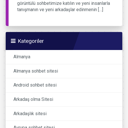
görüntülü sohbetimize katılın ve yeni insanlarla
tanışmanın ve yeni arkadaşlar edinmenin […]
Kategoriler
Almanya
Almanya sohbet sitesi
Android sohbet sitesi
Arkadaş olma Sitesi
Arkadaşlık sitesi
Avrupa sohbet sitesi