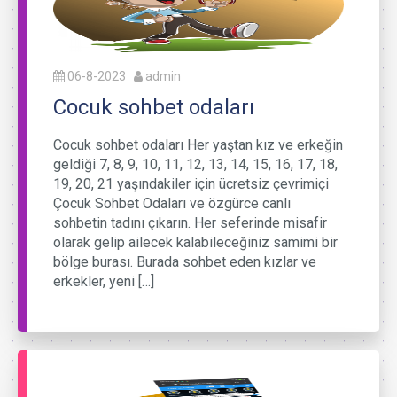
06-8-2023
admin
Cocuk sohbet odaları
Cocuk sohbet odaları Her yaştan kız ve erkeğin
geldiği 7, 8, 9, 10, 11, 12, 13, 14, 15, 16, 17, 18,
19, 20, 21 yaşındakiler için ücretsiz çevrimiçi
Çocuk Sohbet Odaları ve özgürce canlı
sohbetin tadını çıkarın. Her seferinde misafir
olarak gelip ailecek kalabileceğiniz samimi bir
bölge burası. Burada sohbet eden kızlar ve
erkekler, yeni […]