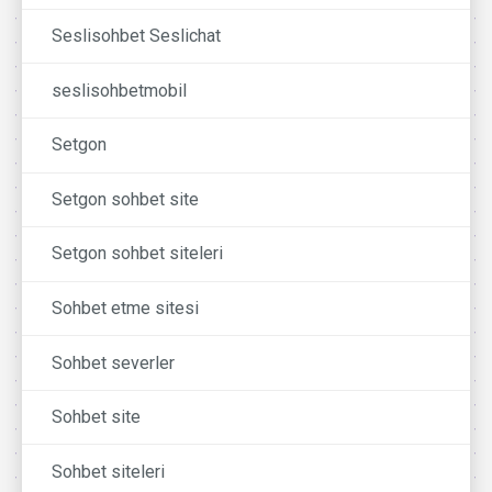
Seslisohbet Seslichat
seslisohbetmobil
Setgon
Setgon sohbet site
Setgon sohbet siteleri
Sohbet etme sitesi
Sohbet severler
Sohbet site
Sohbet siteleri