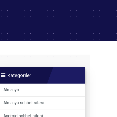
Kategoriler
Almanya
Almanya sohbet sitesi
Android sohbet sitesi