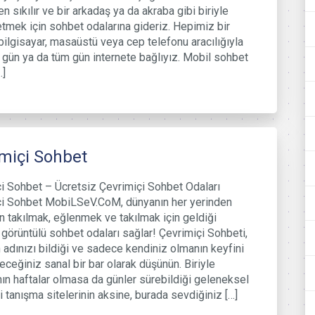
n sıkılır ve bir arkadaş ya da akraba gibi biriyle
tmek için sohbet odalarına gideriz. Hepimiz bir
bilgisayar, masaüstü veya cep telefonu aracılığıyla
 gün ya da tüm gün internete bağlıyız. Mobil sohbet
…]
miçi Sohbet
i Sohbet – Ücretsiz Çevrimiçi Sohbet Odaları
çi Sohbet MobiLSeV.CoM, dünyanın her yerinden
ın takılmak, eğlenmek ve takılmak için geldiği
 görüntülü sohbet odaları sağlar! Çevrimiçi Sohbeti,
 adınızı bildiği ve sadece kendiniz olmanın keyfini
leceğiniz sanal bir bar olarak düşünün. Biriyle
ın haftalar olmasa da günler sürebildiği geleneksel
i tanışma sitelerinin aksine, burada sevdiğiniz […]