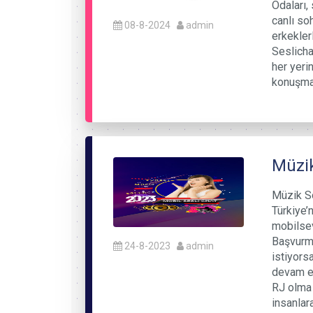
Odaları,
canlı so
08-8-2024
admin
erkekler
Seslicha
her yeri
konuşman
Müzik
Müzik So
Türkiye’
mobilse
Başvurma
24-8-2023
admin
istiyors
devam ed
RJ olma 
insanlar