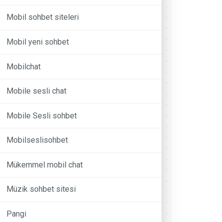
Mobil sohbet siteleri
Mobil yeni sohbet
Mobilchat
Mobile sesli chat
Mobile Sesli sohbet
Mobilseslisohbet
Mükemmel mobil chat
Müzik sohbet sitesi
Pangi