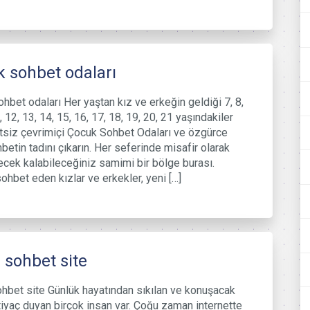
 sohbet odaları
hbet odaları Her yaştan kız ve erkeğin geldiği 7, 8,
, 12, 13, 14, 15, 16, 17, 18, 19, 20, 21 yaşındakiler
etsiz çevrimiçi Çocuk Sohbet Odaları ve özgürce
hbetin tadını çıkarın. Her seferinde misafir olarak
lecek kalabileceğiniz samimi bir bölge burası.
ohbet eden kızlar ve erkekler, yeni […]
 sohbet site
hbet site Günlük hayatından sıkılan ve konuşacak
htiyaç duyan birçok insan var. Çoğu zaman internette