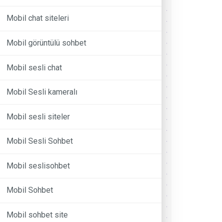
Mobil chat siteleri
Mobil görüntülü sohbet
Mobil sesli chat
Mobil Sesli kameralı
Mobil sesli siteler
Mobil Sesli Sohbet
Mobil seslisohbet
Mobil Sohbet
Mobil sohbet site