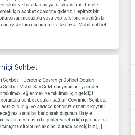
n sıkılır ve bir arkadaş ya da akraba gibi biriyle
tmek için sohbet odalarına gideriz. Hepimiz bir
bilgisayar, masaüstü veya cep telefonu aracılığıyla
 gün ya da tüm gün internete bağlıyız. Mobil sohbet
…]
miçi Sohbet
i Sohbet – Ücretsiz Çevrimiçi Sohbet Odaları
çi Sohbet MobiLSeV.CoM, dünyanın her yerinden
ın takılmak, eğlenmek ve takılmak için geldiği
 görüntülü sohbet odaları sağlar! Çevrimiçi Sohbeti,
 adınızı bildiği ve sadece kendiniz olmanın keyfini
leceğiniz sanal bir bar olarak düşünün. Biriyle
ın haftalar olmasa da günler sürebildiği geleneksel
i tanışma sitelerinin aksine, burada sevdiğiniz […]