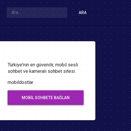
ARA
Türkiye'nin en güvenilir, mobil sesli
sohbet ve kameralı sohbet sitesi.
mobildostlar
MOBIL SOHBETE BAĞLAN