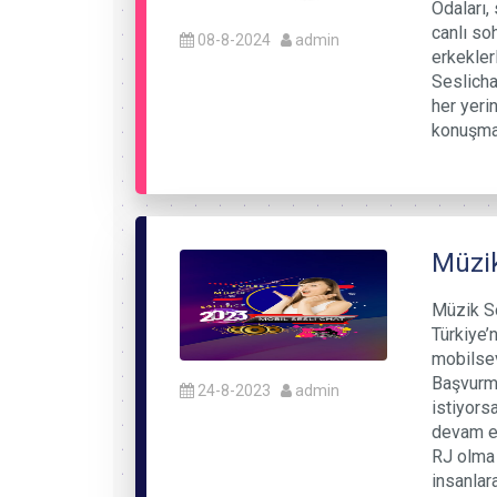
Odaları,
canlı so
08-8-2024
admin
erkekler
Seslicha
her yeri
konuşman
Müzik
Müzik So
Türkiye’
mobilse
Başvurma
24-8-2023
admin
istiyors
devam ed
RJ olma 
insanlar