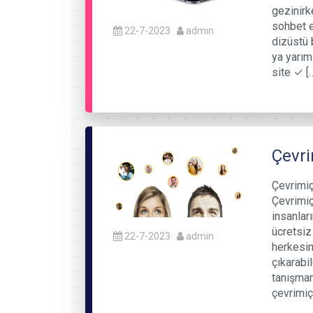
gezinirke
sohbet e
22-7-2023
admin
dizüstü 
ya yarım
site ✓ [
Çevri
Çevrimiç
Çevrimi
insanlar
ücretsiz
22-7-2023
admin
herkesin
çıkarabi
tanışman
çevrimiç