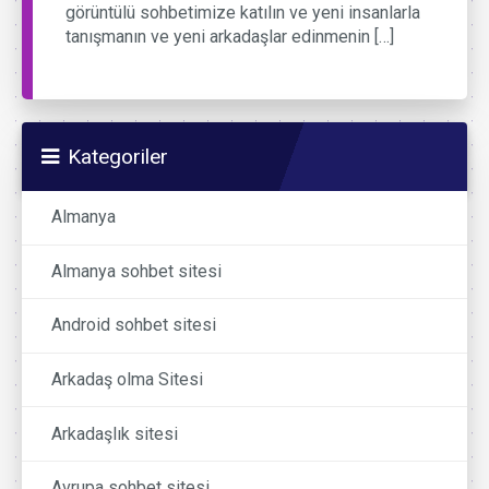
görüntülü sohbetimize katılın ve yeni insanlarla
tanışmanın ve yeni arkadaşlar edinmenin […]
Kategoriler
Almanya
Almanya sohbet sitesi
Android sohbet sitesi
Arkadaş olma Sitesi
Arkadaşlık sitesi
Avrupa sohbet sitesi