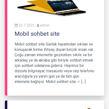
22-7-2023
admin
Mobil sohbet site
Mobil sohbet site Günlük hayatından sıkılan ve
konuşacak birine ihtiyaç duyan birçok insan var.
Çoğu zaman internette gezinirken sıkılır ve bir
arkadaş ya da akraba gibi biriyle sohbet etmek
için sohbet odalarına gideriz. Hepimiz bir
dizüstü bilgisayar, masaüstü veya cep telefonu
aracılığıyla ya yarım gün ya da tüm gün
internete bağlıyız. Mobil sohbet site ✓ […]