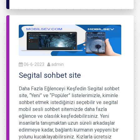
06-6-2023
admin
Segital sohbet site
Daha Fazla Eğlenceyi Keşfedin Segital sohbet
site, “Yeni” ve “Popüler” listelerimizle, kiminle
sohbet etmek istediğinizi seçebilir ve segital
mobil sesli sohbet sitemizde daha fazla
eğlence ve olasılık keşfedebilirsiniz. Yeni
insanlarla tanışmaktan uzun süreli arkadaşlar
edinmeye kadar, bağlantı kurmanın yepyeni bir
yolunu kucaklayabilirsiniz. Kızlarla ücretsiz