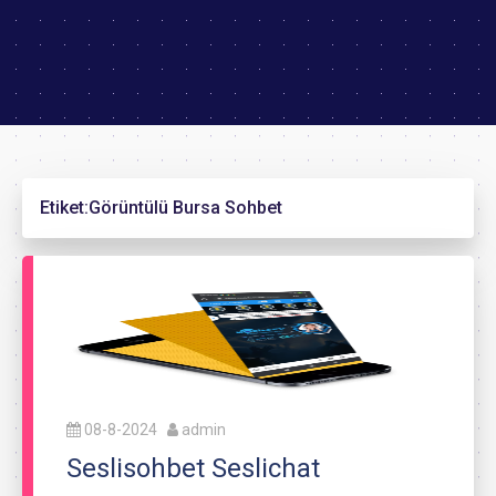
Etiket:
Görüntülü Bursa Sohbet
08-8-2024
admin
Seslisohbet Seslichat