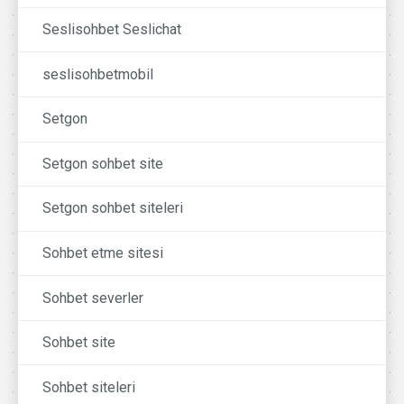
Seslisohbet Seslichat
seslisohbetmobil
Setgon
Setgon sohbet site
Setgon sohbet siteleri
Sohbet etme sitesi
Sohbet severler
Sohbet site
Sohbet siteleri