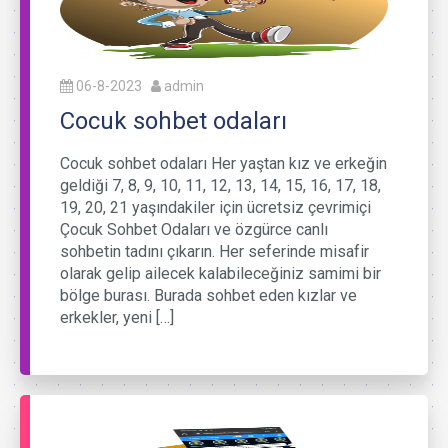
06-8-2023
admin
Cocuk sohbet odaları
Cocuk sohbet odaları Her yaştan kız ve erkeğin
geldiği 7, 8, 9, 10, 11, 12, 13, 14, 15, 16, 17, 18,
19, 20, 21 yaşındakiler için ücretsiz çevrimiçi
Çocuk Sohbet Odaları ve özgürce canlı
sohbetin tadını çıkarın. Her seferinde misafir
olarak gelip ailecek kalabileceğiniz samimi bir
bölge burası. Burada sohbet eden kızlar ve
erkekler, yeni […]