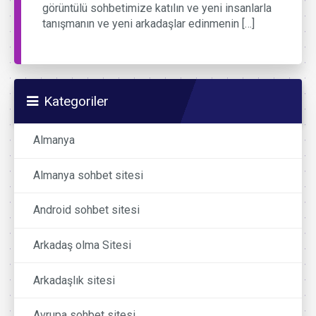
görüntülü sohbetimize katılın ve yeni insanlarla
tanışmanın ve yeni arkadaşlar edinmenin […]
Kategoriler
Almanya
Almanya sohbet sitesi
Android sohbet sitesi
Arkadaş olma Sitesi
Arkadaşlık sitesi
Avrupa sohbet sitesi