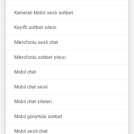
Kameralı Mobil sesli sohbet
Keyifli sohbet sitesi
Mikrofonlu sesli chat
Mikrofonlu sohbet sitesi
Mobil chat
Mobil chat sesli
Mobil chat siteleri
Mobil görüntülü sohbet
Mobil sesli chat