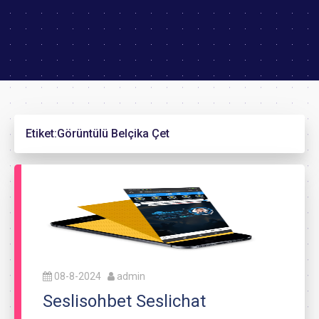
Etiket:
Görüntülü Belçika Çet
08-8-2024
admin
Seslisohbet Seslichat