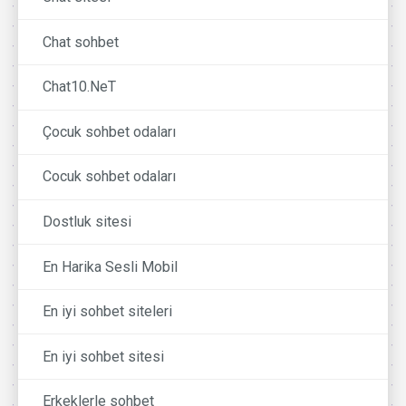
Chat sohbet
Chat10.NeT
Çocuk sohbet odaları
Cocuk sohbet odaları
Dostluk sitesi
En Harika Sesli Mobil
En iyi sohbet siteleri
En iyi sohbet sitesi
Erkeklerle sohbet