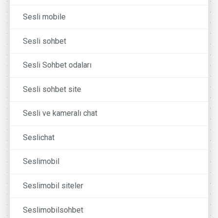
Sesli mobile
Sesli sohbet
Sesli Sohbet odaları
Sesli sohbet site
Sesli ve kameralı chat
Seslichat
Seslimobil
Seslimobil siteler
Seslimobilsohbet