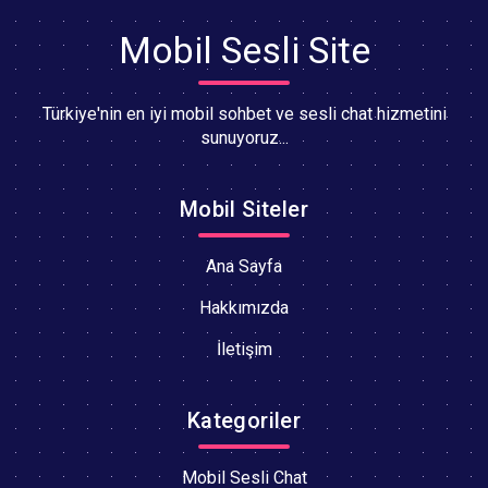
Mobil Sesli Site
Türkiye'nin en iyi mobil sohbet ve sesli chat hizmetini
sunuyoruz...
Mobil Siteler
Ana Sayfa
Hakkımızda
İletişim
Kategoriler
Mobil Sesli Chat