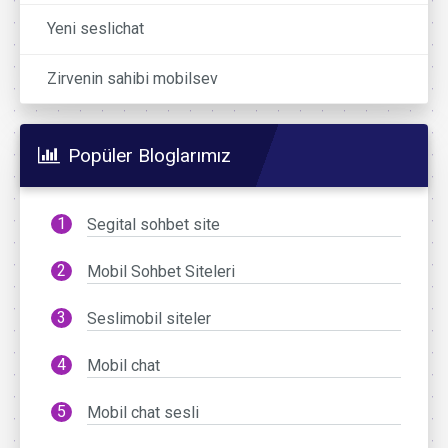
Yeni seslichat
Zirvenin sahibi mobilsev
Popüler Bloglarımız
Segital sohbet site
Mobil Sohbet Siteleri
Seslimobil siteler
Mobil chat
Mobil chat sesli