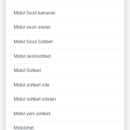
Mobil Sesli kameralı
Mobil sesli siteler
Mobil Sesli Sohbet
Mobil seslisohbet
Mobil Sohbet
Mobil sohbet site
Mobil sohbet siteleri
Mobil yeni sohbet
Mobilchat