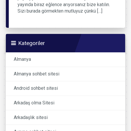
yayında biraz eğlence arıyorsanız bize katılın.
Sizi burada görmekten mutluyuz çünkü […]
Kategoriler
Almanya
Almanya sohbet sitesi
Android sohbet sitesi
Arkadaş olma Sitesi
Arkadaşlık sitesi