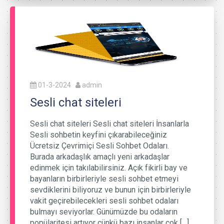
01-3-2024
admin
Sesli chat siteleri
Sesli chat siteleri Sesli chat siteleri İnsanlarla
Sesli sohbetin keyfini çıkarabileceğiniz
Ücretsiz Çevrimiçi Sesli Sohbet Odaları.
Burada arkadaşlık amaçlı yeni arkadaşlar
edinmek için takılabilirsiniz. Açık fikirli bay ve
bayanların birbirleriyle sesli sohbet etmeyi
sevdiklerini biliyoruz ve bunun için birbirleriyle
vakit geçirebilecekleri sesli sohbet odaları
bulmayı seviyorlar. Günümüzde bu odaların
popülaritesi artıyor çünkü bazı insanlar çok […]