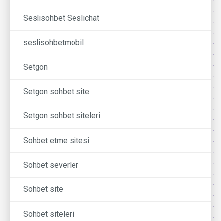
Seslisohbet Seslichat
seslisohbetmobil
Setgon
Setgon sohbet site
Setgon sohbet siteleri
Sohbet etme sitesi
Sohbet severler
Sohbet site
Sohbet siteleri