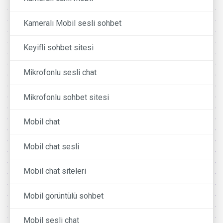
Kameralı Mobil sesli sohbet
Keyifli sohbet sitesi
Mikrofonlu sesli chat
Mikrofonlu sohbet sitesi
Mobil chat
Mobil chat sesli
Mobil chat siteleri
Mobil görüntülü sohbet
Mobil sesli chat