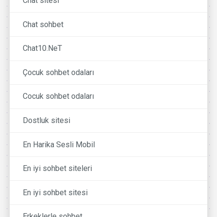
Chat sitesi
Chat sohbet
Chat10.NeT
Çocuk sohbet odaları
Cocuk sohbet odaları
Dostluk sitesi
En Harika Sesli Mobil
En iyi sohbet siteleri
En iyi sohbet sitesi
Erkeklerle sohbet