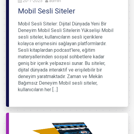
20-1-2025
admin
Mobil Sesli Siteler
Mobil Sesli Siteler: Dijital Dünyada Yeni Bir
Deneyim Mobil Sesli Sitelerin Yükselişi Mobil
sesli siteler, kullanıcıların sesli içeriklere
kolayca erişmesini sağlayan platformlardır.
Sesli kitaplardan podcast’lere, eğitim
materyallerinden sosyal sohbetlere kadar
geniş bir içerik yelpazesi sunar. Bu siteler,
dijital dünyada interaktif ve erişilebilir bir
deneyim yaratmaktadır. Zaman ve Mekân
Bağımsız Deneyim Mobil sesli siteler,
kullanıcıların her […]