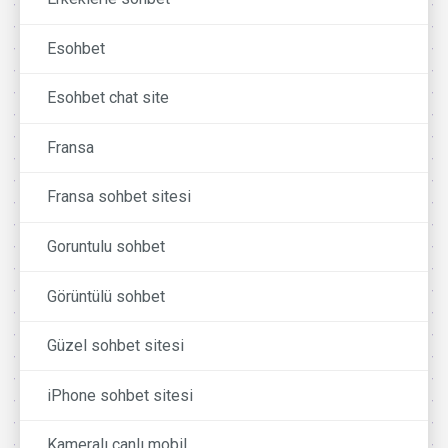
Esohbet
Esohbet chat site
Fransa
Fransa sohbet sitesi
Goruntulu sohbet
Görüntülü sohbet
Güzel sohbet sitesi
iPhone sohbet sitesi
Kameralı canlı mobil