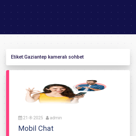
Etiket:
Gaziantep kameralı sohbet
21-8-2025
admin
Mobil Chat