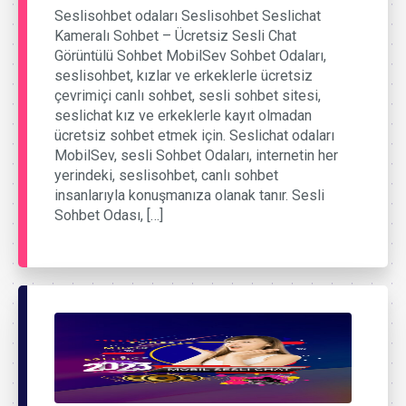
Seslisohbet odaları Seslisohbet Seslichat
Kameralı Sohbet – Ücretsiz Sesli Chat
Görüntülü Sohbet MobilSev Sohbet Odaları,
seslisohbet, kızlar ve erkeklerle ücretsiz
çevrimiçi canlı sohbet, sesli sohbet sitesi,
seslichat kız ve erkeklerle kayıt olmadan
ücretsiz sohbet etmek için. Seslichat odaları
MobilSev, sesli Sohbet Odaları, internetin her
yerindeki, seslisohbet, canlı sohbet
insanlarıyla konuşmanıza olanak tanır. Sesli
Sohbet Odası, […]