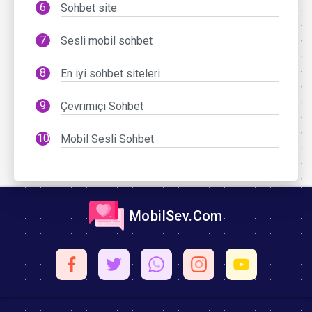
Sohbet site
Sesli mobil sohbet
En iyi sohbet siteleri
Çevrimiçi Sohbet
Mobil Sesli Sohbet
MobilSev.Com