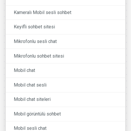
Kameralı Mobil sesli sohbet
Keyifli sohbet sitesi
Mikrofonlu sesli chat
Mikrofonlu sohbet sitesi
Mobil chat
Mobil chat sesli
Mobil chat siteleri
Mobil görüntülü sohbet
Mobil sesli chat