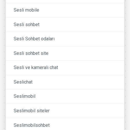
Sesli mobile
Sesli sohbet
Sesli Sohbet odaları
Sesli sohbet site
Sesli ve kameralı chat
Seslichat
Seslimobil
Seslimobil siteler
Seslimobilsohbet