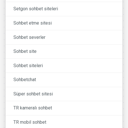
Setgon sohbet siteleri
Sohbet etme sitesi
Sohbet severler
Sohbet site
Sohbet siteleri
Sohbetchat
Süper sohbet sitesi
TR kameralı sohbet
TR mobil sohbet