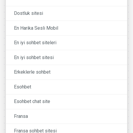
Dostluk sitesi
En Harika Sesli Mobil
En iyi sohbet siteleri
En iyi sohbet sitesi
Erkeklerle sohbet
Esohbet
Esohbet chat site
Fransa
Fransa sohbet sitesi