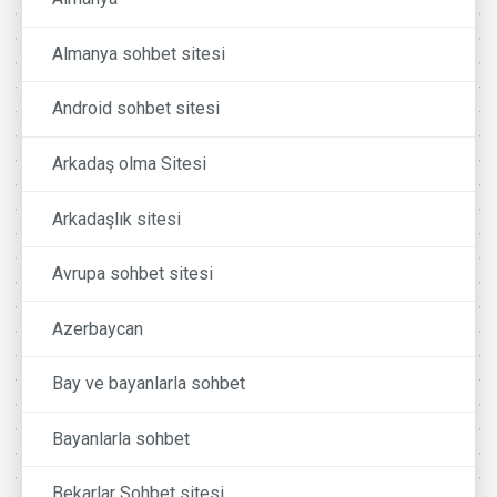
Almanya sohbet sitesi
Android sohbet sitesi
Arkadaş olma Sitesi
Arkadaşlık sitesi
Avrupa sohbet sitesi
Azerbaycan
Bay ve bayanlarla sohbet
Bayanlarla sohbet
Bekarlar Sohbet sitesi