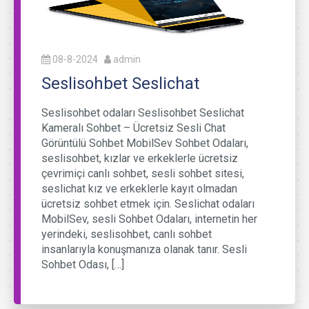
08-8-2024
admin
Seslisohbet Seslichat
Seslisohbet odaları Seslisohbet Seslichat
Kameralı Sohbet – Ücretsiz Sesli Chat
Görüntülü Sohbet MobilSev Sohbet Odaları,
seslisohbet, kızlar ve erkeklerle ücretsiz
çevrimiçi canlı sohbet, sesli sohbet sitesi,
seslichat kız ve erkeklerle kayıt olmadan
ücretsiz sohbet etmek için. Seslichat odaları
MobilSev, sesli Sohbet Odaları, internetin her
yerindeki, seslisohbet, canlı sohbet
insanlarıyla konuşmanıza olanak tanır. Sesli
Sohbet Odası, […]