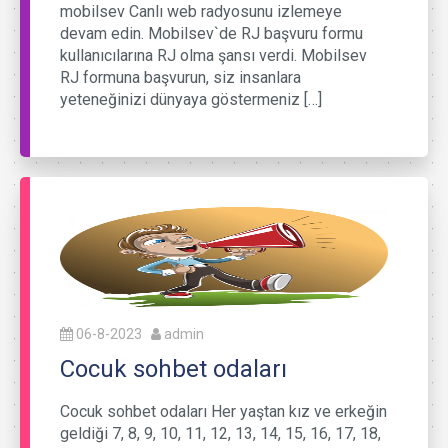
mobilsev Canlı web radyosunu izlemeye
devam edin. Mobilsev`de RJ başvuru formu
kullanıcılarına RJ olma şansı verdi. Mobilsev
RJ formuna başvurun, siz insanlara
yeteneğinizi dünyaya göstermeniz […]
06-8-2023
admin
Cocuk sohbet odaları
Cocuk sohbet odaları Her yaştan kız ve erkeğin
geldiği 7, 8, 9, 10, 11, 12, 13, 14, 15, 16, 17, 18,