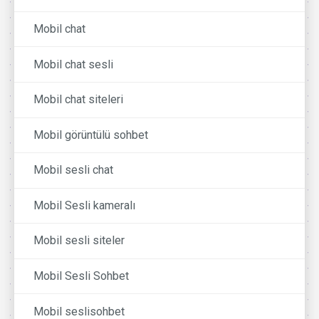
Mobil chat
Mobil chat sesli
Mobil chat siteleri
Mobil görüntülü sohbet
Mobil sesli chat
Mobil Sesli kameralı
Mobil sesli siteler
Mobil Sesli Sohbet
Mobil seslisohbet