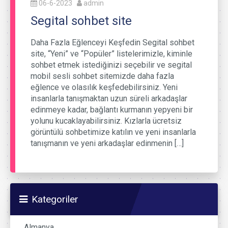
06-6-2023
admin
Segital sohbet site
Daha Fazla Eğlenceyi Keşfedin Segital sohbet
site, “Yeni” ve “Popüler” listelerimizle, kiminle
sohbet etmek istediğinizi seçebilir ve segital
mobil sesli sohbet sitemizde daha fazla
eğlence ve olasılık keşfedebilirsiniz. Yeni
insanlarla tanışmaktan uzun süreli arkadaşlar
edinmeye kadar, bağlantı kurmanın yepyeni bir
yolunu kucaklayabilirsiniz. Kızlarla ücretsiz
görüntülü sohbetimize katılın ve yeni insanlarla
tanışmanın ve yeni arkadaşlar edinmenin […]
Kategoriler
Almanya