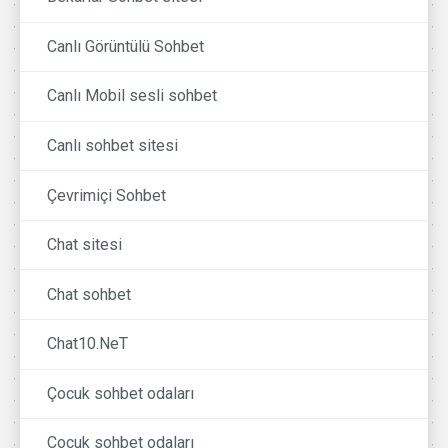
Canlı Görüntülü Sohbet
Canlı Mobil sesli sohbet
Canlı sohbet sitesi
Çevrimiçi Sohbet
Chat sitesi
Chat sohbet
Chat10.NeT
Çocuk sohbet odaları
Cocuk sohbet odaları