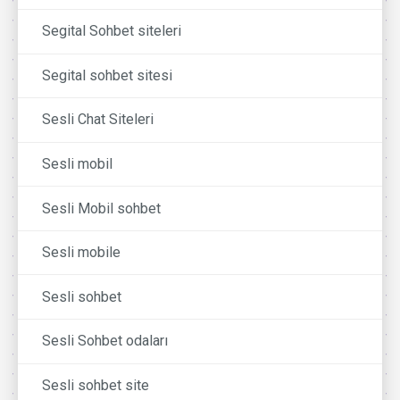
Segital Sohbet siteleri
Segital sohbet sitesi
Sesli Chat Siteleri
Sesli mobil
Sesli Mobil sohbet
Sesli mobile
Sesli sohbet
Sesli Sohbet odaları
Sesli sohbet site