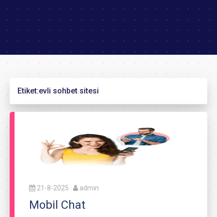
Etiket:
evli sohbet sitesi
21-8-2025
admin
Mobil Chat