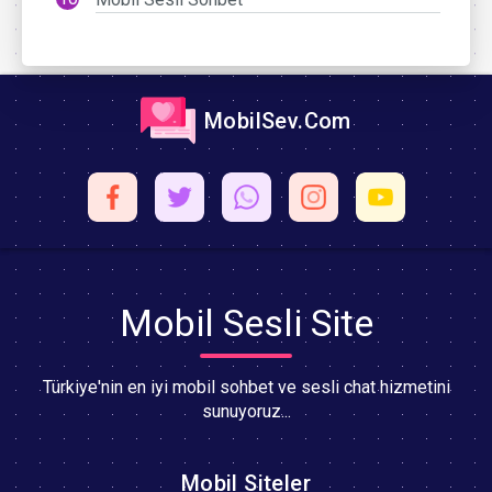
MobilSev.Com
Mobil Sesli Site
Türkiye'nin en iyi mobil sohbet ve sesli chat hizmetini
sunuyoruz...
Mobil Siteler