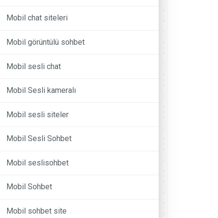
Mobil chat siteleri
Mobil görüntülü sohbet
Mobil sesli chat
Mobil Sesli kameralı
Mobil sesli siteler
Mobil Sesli Sohbet
Mobil seslisohbet
Mobil Sohbet
Mobil sohbet site