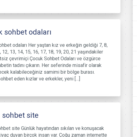
 sohbet odaları
hbet odaları Her yaştan kız ve erkeğin geldiği 7, 8,
, 12, 13, 14, 15, 16, 17, 18, 19, 20, 21 yaşındakiler
etsiz çevrimiçi Çocuk Sohbet Odaları ve özgürce
hbetin tadını çıkarın. Her seferinde misafir olarak
lecek kalabileceğiniz samimi bir bölge burası.
ohbet eden kızlar ve erkekler, yeni […]
 sohbet site
hbet site Günlük hayatından sıkılan ve konuşacak
htiyaç duyan birçok insan var. Çoğu zaman internette