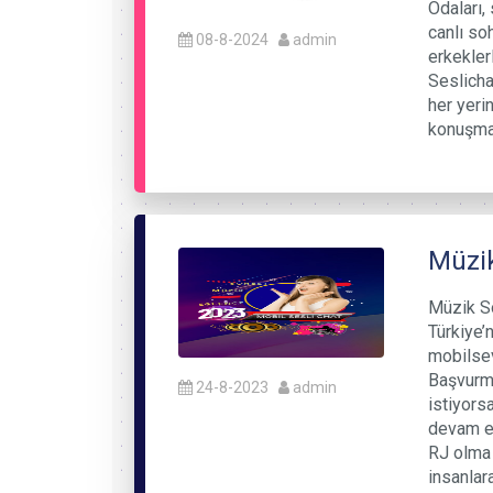
Odaları,
canlı so
08-8-2024
admin
erkekler
Seslicha
her yeri
konuşman
Müzik
Müzik So
Türkiye’
mobilse
Başvurma
24-8-2023
admin
istiyors
devam ed
RJ olma 
insanlar