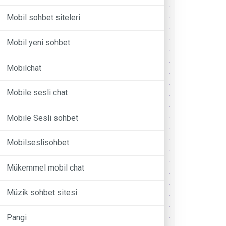
Mobil sohbet siteleri
Mobil yeni sohbet
Mobilchat
Mobile sesli chat
Mobile Sesli sohbet
Mobilseslisohbet
Mükemmel mobil chat
Müzik sohbet sitesi
Pangi