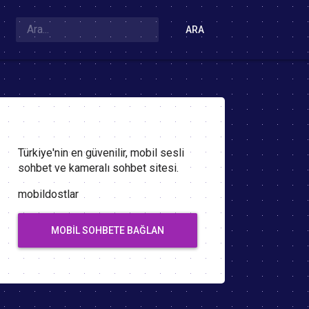
ARA
Türkiye'nin en güvenilir, mobil sesli
sohbet ve kameralı sohbet sitesi.
mobildostlar
MOBIL SOHBETE BAĞLAN