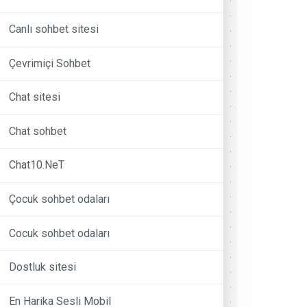
Canlı sohbet sitesi
Çevrimiçi Sohbet
Chat sitesi
Chat sohbet
Chat10.NeT
Çocuk sohbet odaları
Cocuk sohbet odaları
Dostluk sitesi
En Harika Sesli Mobil