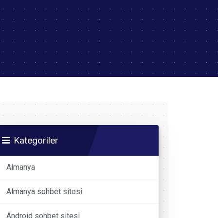
Kategoriler
Almanya
Almanya sohbet sitesi
Android sohbet sitesi