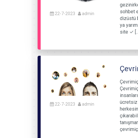
gezinirke
sohbet e
22-7-2023
admin
dizüstü 
ya yarım
site ✓ [
Çevri
Çevrimiç
Çevrimi
insanlar
ücretsiz
22-7-2023
admin
herkesin
çıkarabi
tanışman
çevrimiç