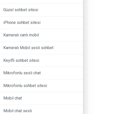
Güzel sohbet sitesi
iPhone sohbet sitesi
Kameralı canlı mobil
Kameralı Mobil sesli sohbet
Keyifli sohbet sitesi
Mikrofonlu sesli chat
Mikrofonlu sohbet sitesi
Mobil chat
Mobil chat sesli