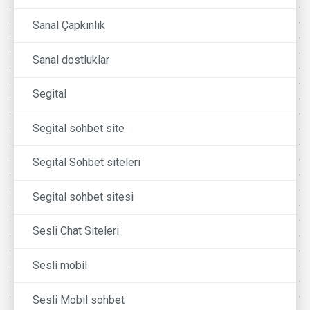
Sanal Çapkınlık
Sanal dostluklar
Segital
Segital sohbet site
Segital Sohbet siteleri
Segital sohbet sitesi
Sesli Chat Siteleri
Sesli mobil
Sesli Mobil sohbet