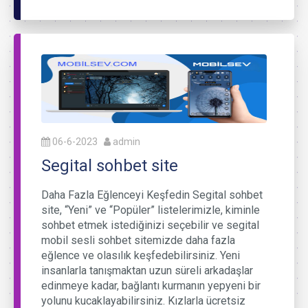
06-6-2023
admin
Segital sohbet site
Daha Fazla Eğlenceyi Keşfedin Segital sohbet
site, “Yeni” ve “Popüler” listelerimizle, kiminle
sohbet etmek istediğinizi seçebilir ve segital
mobil sesli sohbet sitemizde daha fazla
eğlence ve olasılık keşfedebilirsiniz. Yeni
insanlarla tanışmaktan uzun süreli arkadaşlar
edinmeye kadar, bağlantı kurmanın yepyeni bir
yolunu kucaklayabilirsiniz. Kızlarla ücretsiz