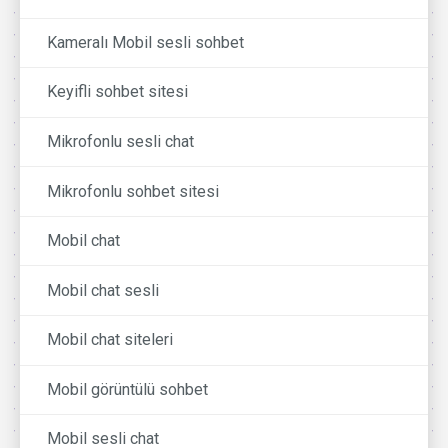
Kameralı Mobil sesli sohbet
Keyifli sohbet sitesi
Mikrofonlu sesli chat
Mikrofonlu sohbet sitesi
Mobil chat
Mobil chat sesli
Mobil chat siteleri
Mobil görüntülü sohbet
Mobil sesli chat