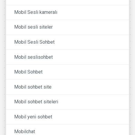
Mobil Sesli kameralı
Mobil sesli siteler
Mobil Sesli Sohbet
Mobil seslisohbet
Mobil Sohbet
Mobil sohbet site
Mobil sohbet siteleri
Mobil yeni sohbet
Mobilchat