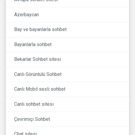
Azerbaycan
Bay ve bayanlarla sohbet
Bayanlarla sohbet
Bekarlar Sohbet sitesi
Canlı Görüntülü Sohbet
Canlı Mobil sesli sohbet
Canlı sohbet sitesi
Çevrimiçi Sohbet
Chat sitesi