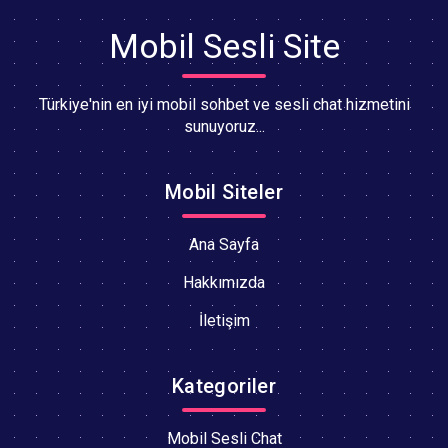
Mobil Sesli Site
Türkiye'nin en iyi mobil sohbet ve sesli chat hizmetini
sunuyoruz...
Mobil Siteler
Ana Sayfa
Hakkımızda
İletişim
Kategoriler
Mobil Sesli Chat