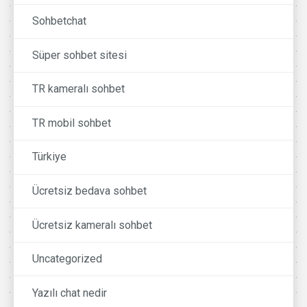
Sohbetchat
Süper sohbet sitesi
TR kameralı sohbet
TR mobil sohbet
Türkiye
Ücretsiz bedava sohbet
Ücretsiz kameralı sohbet
Uncategorized
Yazılı chat nedir