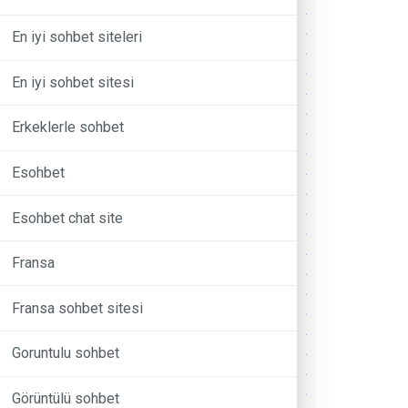
En iyi sohbet siteleri
En iyi sohbet sitesi
Erkeklerle sohbet
Esohbet
Esohbet chat site
Fransa
Fransa sohbet sitesi
Goruntulu sohbet
Görüntülü sohbet