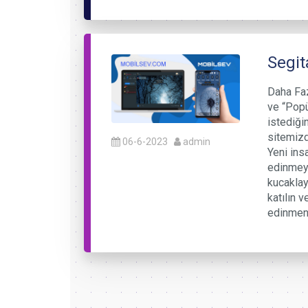
Segit
Daha Faz
ve “Popü
istediği
sitemizd
06-6-2023
admin
Yeni ins
edinmeye
kucaklay
katılın 
edinmeni