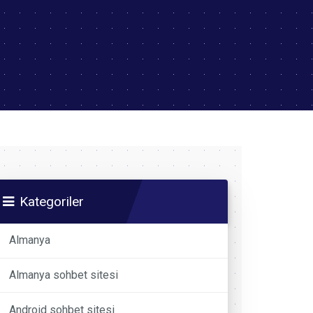
Kategoriler
Almanya
Almanya sohbet sitesi
Android sohbet sitesi