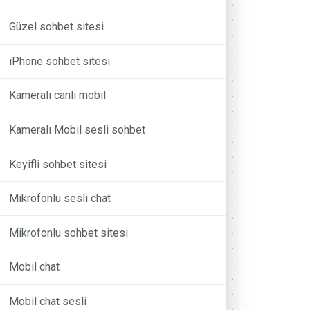
Güzel sohbet sitesi
iPhone sohbet sitesi
Kameralı canlı mobil
Kameralı Mobil sesli sohbet
Keyifli sohbet sitesi
Mikrofonlu sesli chat
Mikrofonlu sohbet sitesi
Mobil chat
Mobil chat sesli