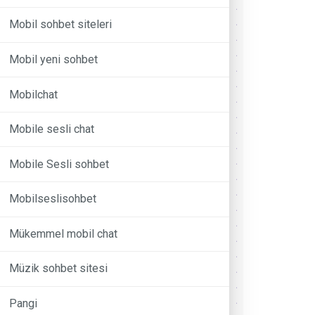
Mobil sohbet siteleri
Mobil yeni sohbet
Mobilchat
Mobile sesli chat
Mobile Sesli sohbet
Mobilseslisohbet
Mükemmel mobil chat
Müzik sohbet sitesi
Pangi