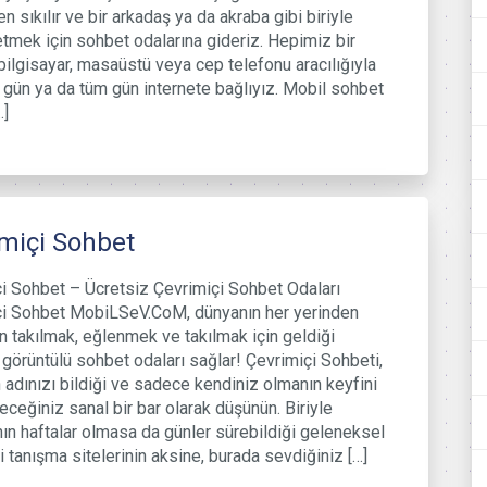
n sıkılır ve bir arkadaş ya da akraba gibi biriyle
tmek için sohbet odalarına gideriz. Hepimiz bir
bilgisayar, masaüstü veya cep telefonu aracılığıyla
 gün ya da tüm gün internete bağlıyız. Mobil sohbet
…]
miçi Sohbet
i Sohbet – Ücretsiz Çevrimiçi Sohbet Odaları
çi Sohbet MobiLSeV.CoM, dünyanın her yerinden
ın takılmak, eğlenmek ve takılmak için geldiği
 görüntülü sohbet odaları sağlar! Çevrimiçi Sohbeti,
 adınızı bildiği ve sadece kendiniz olmanın keyfini
leceğiniz sanal bir bar olarak düşünün. Biriyle
ın haftalar olmasa da günler sürebildiği geleneksel
i tanışma sitelerinin aksine, burada sevdiğiniz […]