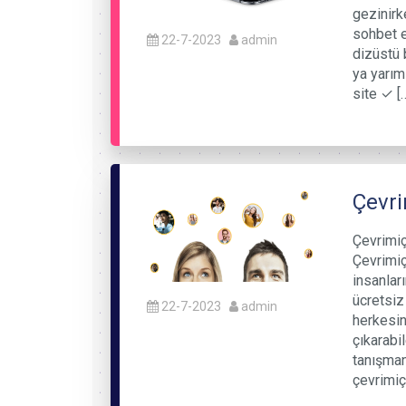
gezinirke
sohbet e
22-7-2023
admin
dizüstü 
ya yarım
site ✓ [
Çevri
Çevrimiç
Çevrimi
insanlar
ücretsiz
22-7-2023
admin
herkesin
çıkarabi
tanışman
çevrimiç