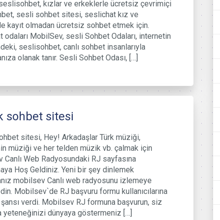
 seslisohbet, kızlar ve erkeklerle ücretsiz çevrimiçi
hbet, sesli sohbet sitesi, seslichat kız ve
le kayıt olmadan ücretsiz sohbet etmek için.
t odaları MobilSev, sesli Sohbet Odaları, internetin
ndeki, seslisohbet, canlı sohbet insanlarıyla
ıza olanak tanır. Sesli Sohbet Odası, […]
 sohbet sitesi
hbet sitesi, Hey! Arkadaşlar Türk müziği,
nin müziği ve her telden müzik vb. çalmak için
v Canlı Web Radyosundaki RJ sayfasına
ya Hoş Geldiniz. Yeni bir şey dinlemek
anız mobilsev Canlı web radyosunu izlemeye
in. Mobilsev`de RJ başvuru formu kullanıcılarına
şansı verdi. Mobilsev RJ formuna başvurun, siz
a yeteneğinizi dünyaya göstermeniz […]