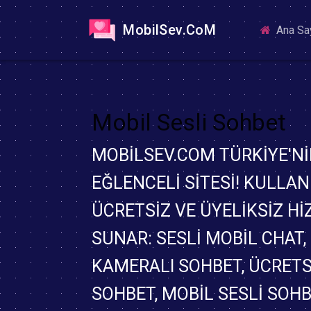
MobilSev.CoM
Ana Sa
Mobil Sesli Sohbet
MOBILSEV.COM TÜRKIYE'NI
EĞLENCELI SITESI! KULLAN
ÜCRETSIZ VE ÜYELIKSIZ H
SUNAR: SESLI MOBIL CHAT,
KAMERALI SOHBET, ÜCRETS
SOHBET, MOBIL SESLI SOH