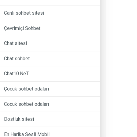
Canlı sohbet sitesi
Çevrimiçi Sohbet
Chat sitesi
Chat sohbet
Chat10.NeT
Çocuk sohbet odaları
Cocuk sohbet odaları
Dostluk sitesi
En Harika Sesli Mobil