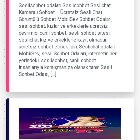
Seslisohbet odaları Seslisohbet Seslichat
Kameralı Sohbet – Ücretsiz Sesli Chat
Görüntülü Sohbet MobilSev Sohbet Odaları,
seslisohbet, kızlar ve erkeklerle ücretsiz
çevrimiçi canlı sohbet, sesli sohbet sitesi,
seslichat kız ve erkeklerle kayıt olmadan
ücretsiz sohbet etmek için. Seslichat odaları
MobilSev, sesli Sohbet Odaları, internetin her
yerindeki, seslisohbet, canlı sohbet
insanlarıyla konuşmanıza olanak tanır. Sesli
Sohbet Odası, […]