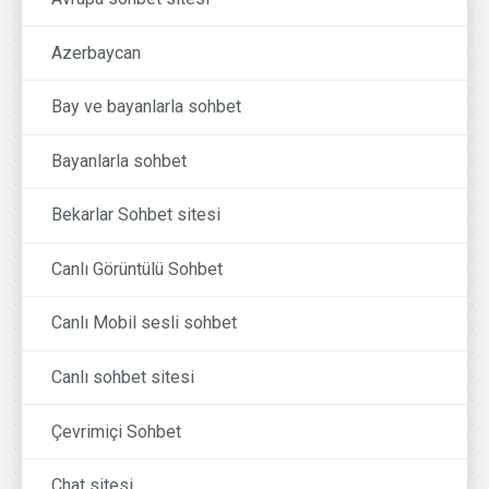
Azerbaycan
Bay ve bayanlarla sohbet
Bayanlarla sohbet
Bekarlar Sohbet sitesi
Canlı Görüntülü Sohbet
Canlı Mobil sesli sohbet
Canlı sohbet sitesi
Çevrimiçi Sohbet
Chat sitesi