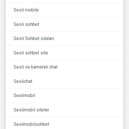
Sesli mobile
Sesli sohbet
Sesli Sohbet odaları
Sesli sohbet site
Sesli ve kameralı chat
Seslichat
Seslimobil
Seslimobil siteler
Seslimobilsohbet