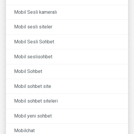
Mobil Sesli kameralı
Mobil sesli siteler
Mobil Sesli Sohbet
Mobil seslisohbet
Mobil Sohbet
Mobil sohbet site
Mobil sohbet siteleri
Mobil yeni sohbet
Mobilchat