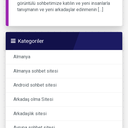
görüntülü sohbetimize katılın ve yeni insanlarla
tanışmanın ve yeni arkadaşlar edinmenin […]
Kategoriler
Almanya
Almanya sohbet sitesi
Android sohbet sitesi
Arkadaş olma Sitesi
Arkadaşlık sitesi
Avrupa sohbet sitesi