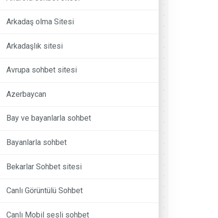
Arkadaş olma Sitesi
Arkadaşlık sitesi
Avrupa sohbet sitesi
Azerbaycan
Bay ve bayanlarla sohbet
Bayanlarla sohbet
Bekarlar Sohbet sitesi
Canlı Görüntülü Sohbet
Canlı Mobil sesli sohbet