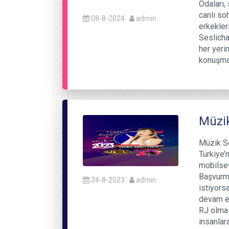
Odaları,
canlı so
08-8-2024
admin
erkekler
Seslicha
her yeri
konuşman
Müzik
Müzik So
Türkiye’
mobilse
Başvurma
24-8-2023
admin
istiyors
devam ed
RJ olma 
insanlar