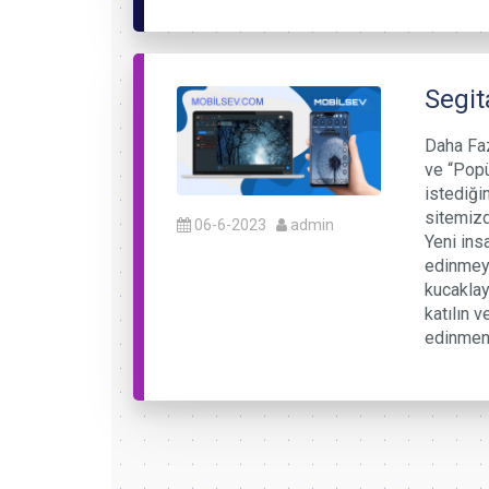
Segit
Daha Faz
ve “Popü
istediği
sitemizd
06-6-2023
admin
Yeni ins
edinmeye
kucaklay
katılın 
edinmeni