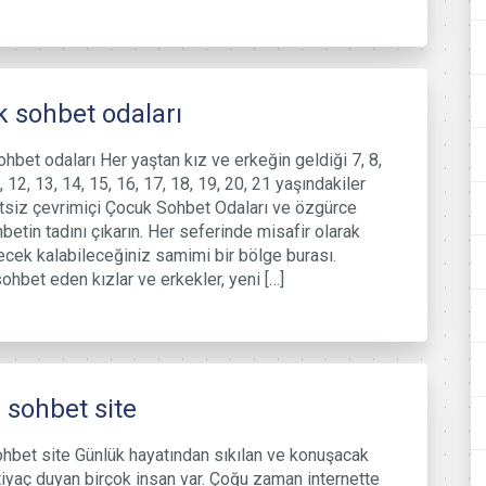
 sohbet odaları
hbet odaları Her yaştan kız ve erkeğin geldiği 7, 8,
, 12, 13, 14, 15, 16, 17, 18, 19, 20, 21 yaşındakiler
etsiz çevrimiçi Çocuk Sohbet Odaları ve özgürce
hbetin tadını çıkarın. Her seferinde misafir olarak
lecek kalabileceğiniz samimi bir bölge burası.
ohbet eden kızlar ve erkekler, yeni […]
 sohbet site
hbet site Günlük hayatından sıkılan ve konuşacak
htiyaç duyan birçok insan var. Çoğu zaman internette