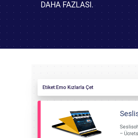
DAHA FAZLASI.
Etiket:
Emo Kızlarla Çet
Sesli
Seslisoh
– Ücrets