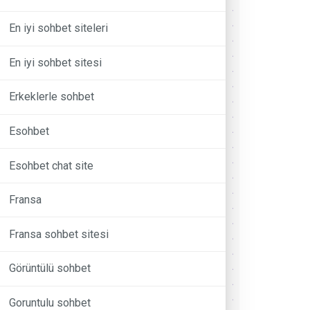
En iyi sohbet siteleri
En iyi sohbet sitesi
Erkeklerle sohbet
Esohbet
Esohbet chat site
Fransa
Fransa sohbet sitesi
Görüntülü sohbet
Goruntulu sohbet