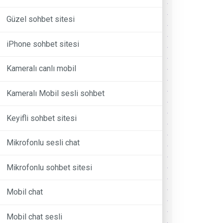
Güzel sohbet sitesi
iPhone sohbet sitesi
Kameralı canlı mobil
Kameralı Mobil sesli sohbet
Keyifli sohbet sitesi
Mikrofonlu sesli chat
Mikrofonlu sohbet sitesi
Mobil chat
Mobil chat sesli