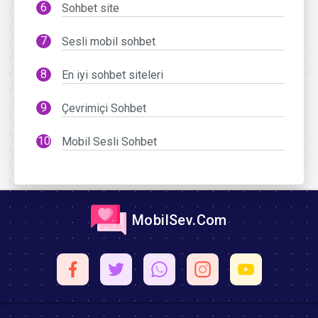
Sohbet site
Sesli mobil sohbet
En iyi sohbet siteleri
Çevrimiçi Sohbet
Mobil Sesli Sohbet
MobilSev.Com