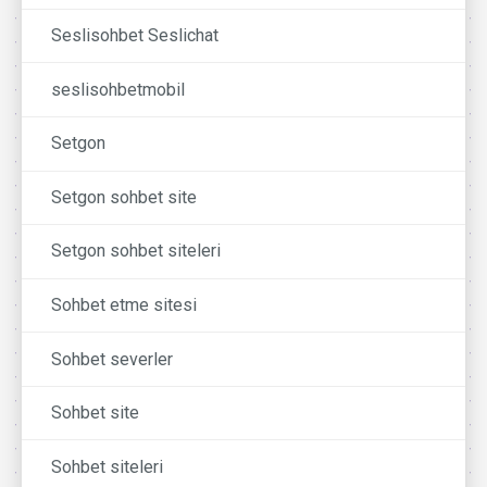
Seslisohbet Seslichat
seslisohbetmobil
Setgon
Setgon sohbet site
Setgon sohbet siteleri
Sohbet etme sitesi
Sohbet severler
Sohbet site
Sohbet siteleri