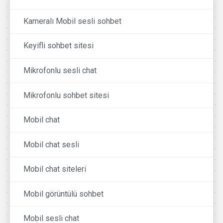
Kameralı Mobil sesli sohbet
Keyifli sohbet sitesi
Mikrofonlu sesli chat
Mikrofonlu sohbet sitesi
Mobil chat
Mobil chat sesli
Mobil chat siteleri
Mobil görüntülü sohbet
Mobil sesli chat