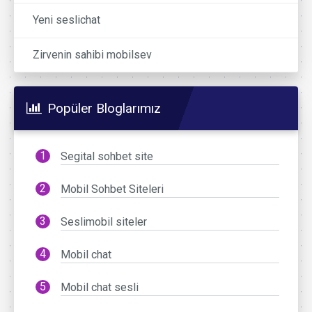
Yeni seslichat
Zirvenin sahibi mobilsev
Popüler Bloglarımız
Segital sohbet site
Mobil Sohbet Siteleri
Seslimobil siteler
Mobil chat
Mobil chat sesli