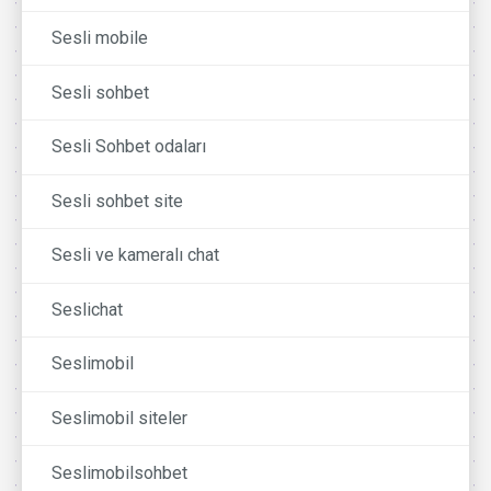
Sesli mobile
Sesli sohbet
Sesli Sohbet odaları
Sesli sohbet site
Sesli ve kameralı chat
Seslichat
Seslimobil
Seslimobil siteler
Seslimobilsohbet