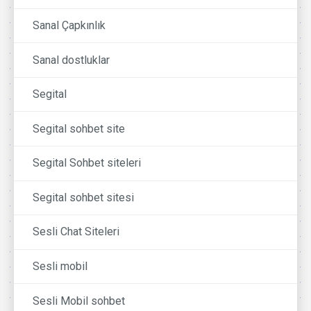
Sanal Çapkınlık
Sanal dostluklar
Segital
Segital sohbet site
Segital Sohbet siteleri
Segital sohbet sitesi
Sesli Chat Siteleri
Sesli mobil
Sesli Mobil sohbet