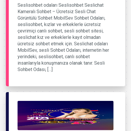
Seslisohbet odaları Seslisohbet Seslichat
Kameralı Sohbet – Ücretsiz Sesli Chat
Görüntülü Sohbet MobilSev Sohbet Odaları,
seslisohbet, kızlar ve erkeklerle ücretsiz
çevrimiçi canlı sohbet, sesli sohbet sitesi,
seslichat kız ve erkeklerle kayıt olmadan
ücretsiz sohbet etmek için. Seslichat odaları
MobilSev, sesli Sohbet Odaları, internetin her
yerindeki, seslisohbet, canlı sohbet
insanlarıyla konuşmanıza olanak tanır. Sesli
Sohbet Odası, […]