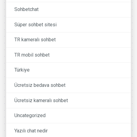
Sohbetchat
Süper sohbet sitesi
TR kameralı sohbet
TR mobil sohbet
Türkiye
Ücretsiz bedava sohbet
Ücretsiz kameralı sohbet
Uncategorized
Yazılı chat nedir