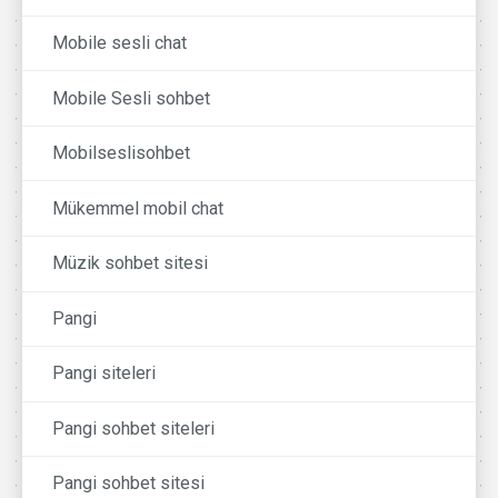
Mobile sesli chat
Mobile Sesli sohbet
Mobilseslisohbet
Mükemmel mobil chat
Müzik sohbet sitesi
Pangi
Pangi siteleri
Pangi sohbet siteleri
Pangi sohbet sitesi