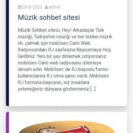
24-8-2023
admin
Müzik sohbet sitesi
Müzik Sohbet sitesi, Hey! Arkadaşlar Türk
müziği, Türkiye’nin müziği ve her telden müzik
vb. çalmak için mobilsev Canlı Web
Radyosundaki RJ sayfasına Başvurmaya Hoş
Geldiniz. Yeni bir şey dinlemek istiyorsanız
mobilsev Canlı web radyosunu izlemeye
devam edin. Mobilsev`de RJ başvuru formu
kullanıcılarına RJ olma şansı verdi. Mobilsev
RJ formuna başvurun, siz insanlara
yeteneğinizi dünyaya göstermeniz […]