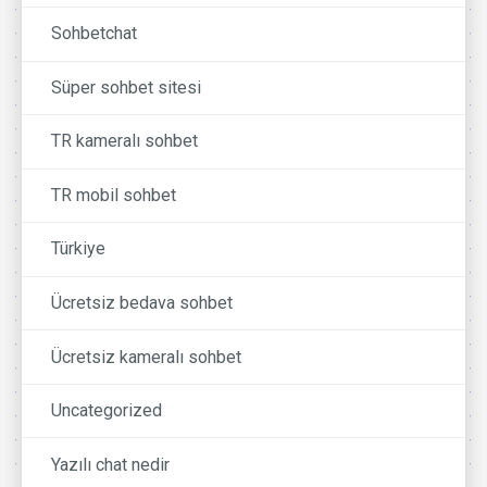
Sohbetchat
Süper sohbet sitesi
TR kameralı sohbet
TR mobil sohbet
Türkiye
Ücretsiz bedava sohbet
Ücretsiz kameralı sohbet
Uncategorized
Yazılı chat nedir