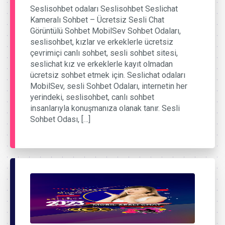
Seslisohbet odaları Seslisohbet Seslichat
Kameralı Sohbet – Ücretsiz Sesli Chat
Görüntülü Sohbet MobilSev Sohbet Odaları,
seslisohbet, kızlar ve erkeklerle ücretsiz
çevrimiçi canlı sohbet, sesli sohbet sitesi,
seslichat kız ve erkeklerle kayıt olmadan
ücretsiz sohbet etmek için. Seslichat odaları
MobilSev, sesli Sohbet Odaları, internetin her
yerindeki, seslisohbet, canlı sohbet
insanlarıyla konuşmanıza olanak tanır. Sesli
Sohbet Odası, […]