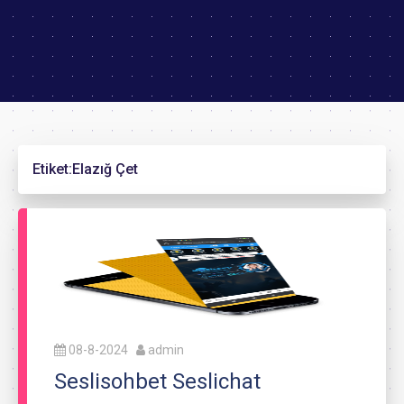
Etiket:
Elazığ Çet
08-8-2024
admin
Seslisohbet Seslichat