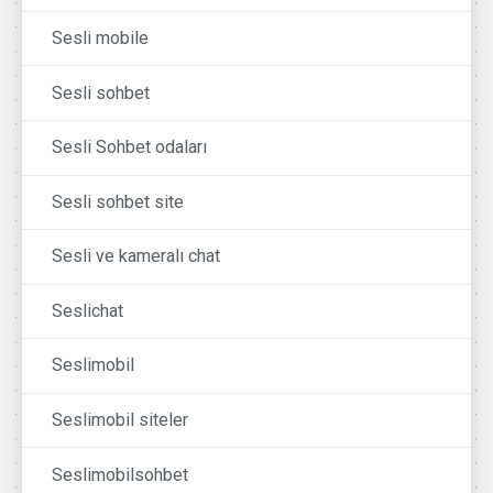
Sesli mobile
Sesli sohbet
Sesli Sohbet odaları
Sesli sohbet site
Sesli ve kameralı chat
Seslichat
Seslimobil
Seslimobil siteler
Seslimobilsohbet