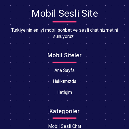
Mobil Sesli Site
Türkiye'nin en iyi mobil sohbet ve sesli chat hizmetini
sunuyoruz...
Mobil Siteler
Ana Sayfa
Hakkımızda
İletişim
Kategoriler
Mobil Sesli Chat