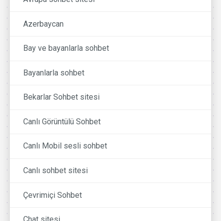
Azerbaycan
Bay ve bayanlarla sohbet
Bayanlarla sohbet
Bekarlar Sohbet sitesi
Canlı Görüntülü Sohbet
Canlı Mobil sesli sohbet
Canlı sohbet sitesi
Çevrimiçi Sohbet
Chat sitesi