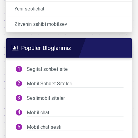
Yeni seslichat
Zirvenin sahibi mobilsev
Popüler Bloglarımız
Segital sohbet site
Mobil Sohbet Siteleri
Seslimobil siteler
Mobil chat
Mobil chat sesli