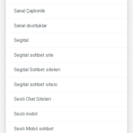
Sanal Çapkınlık
Sanal dostluklar
Segital
Segital sohbet site
Segital Sohbet siteleri
Segital sohbet sitesi
Sesli Chat Siteleri
Sesli mobil
Sesli Mobil sohbet