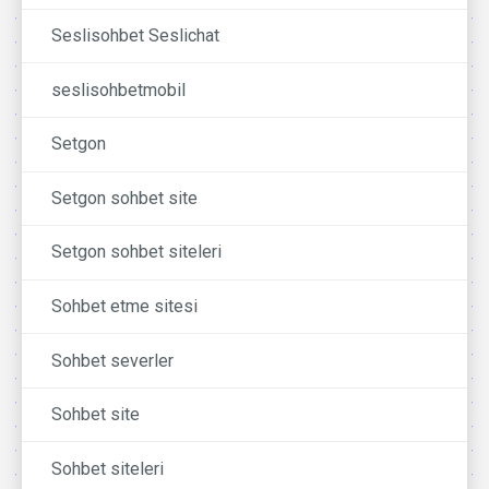
Seslisohbet Seslichat
seslisohbetmobil
Setgon
Setgon sohbet site
Setgon sohbet siteleri
Sohbet etme sitesi
Sohbet severler
Sohbet site
Sohbet siteleri