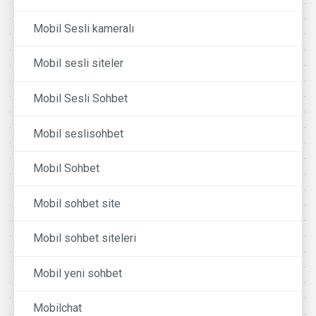
Mobil Sesli kameralı
Mobil sesli siteler
Mobil Sesli Sohbet
Mobil seslisohbet
Mobil Sohbet
Mobil sohbet site
Mobil sohbet siteleri
Mobil yeni sohbet
Mobilchat