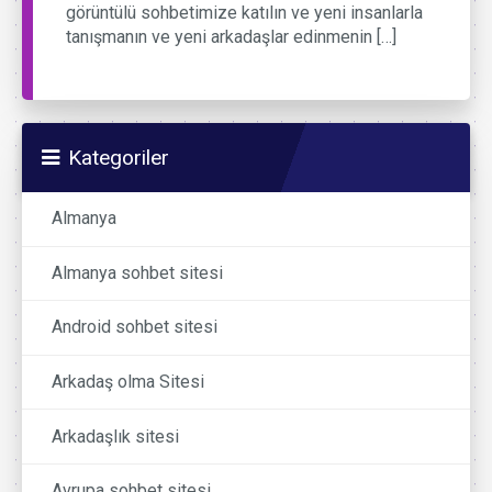
görüntülü sohbetimize katılın ve yeni insanlarla
tanışmanın ve yeni arkadaşlar edinmenin […]
Kategoriler
Almanya
Almanya sohbet sitesi
Android sohbet sitesi
Arkadaş olma Sitesi
Arkadaşlık sitesi
Avrupa sohbet sitesi