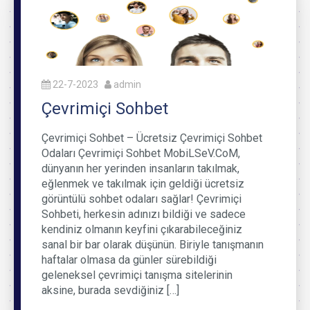
22-7-2023
admin
Çevrimiçi Sohbet
Çevrimiçi Sohbet – Ücretsiz Çevrimiçi Sohbet
Odaları Çevrimiçi Sohbet MobiLSeV.CoM,
dünyanın her yerinden insanların takılmak,
eğlenmek ve takılmak için geldiği ücretsiz
görüntülü sohbet odaları sağlar! Çevrimiçi
Sohbeti, herkesin adınızı bildiği ve sadece
kendiniz olmanın keyfini çıkarabileceğiniz
sanal bir bar olarak düşünün. Biriyle tanışmanın
haftalar olmasa da günler sürebildiği
geleneksel çevrimiçi tanışma sitelerinin
aksine, burada sevdiğiniz […]