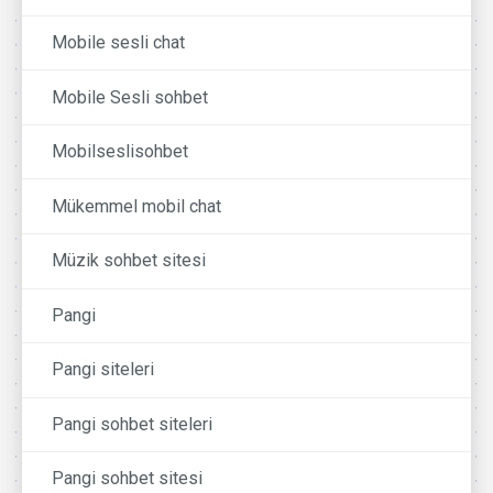
Mobile sesli chat
Mobile Sesli sohbet
Mobilseslisohbet
Mükemmel mobil chat
Müzik sohbet sitesi
Pangi
Pangi siteleri
Pangi sohbet siteleri
Pangi sohbet sitesi