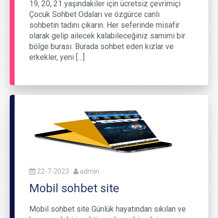
19, 20, 21 yaşındakiler için ücretsiz çevrimiçi
Çocuk Sohbet Odaları ve özgürce canlı
sohbetin tadını çıkarın. Her seferinde misafir
olarak gelip ailecek kalabileceğiniz samimi bir
bölge burası. Burada sohbet eden kızlar ve
erkekler, yeni […]
22-7-2023
admin
Mobil sohbet site
Mobil sohbet site Günlük hayatından sıkılan ve