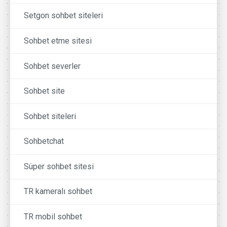
Setgon sohbet siteleri
Sohbet etme sitesi
Sohbet severler
Sohbet site
Sohbet siteleri
Sohbetchat
Süper sohbet sitesi
TR kameralı sohbet
TR mobil sohbet