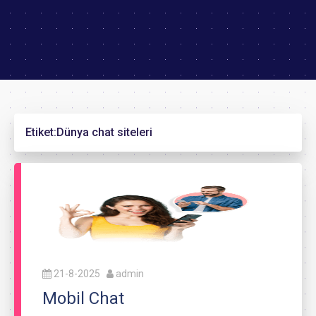
Etiket:
Dünya chat siteleri
21-8-2025
admin
Mobil Chat