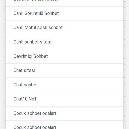
Canlı Görüntülü Sohbet
Canlı Mobil sesli sohbet
Canlı sohbet sitesi
Çevrimiçi Sohbet
Chat sitesi
Chat sohbet
Chat10.NeT
Çocuk sohbet odaları
Cocuk sohbet odaları