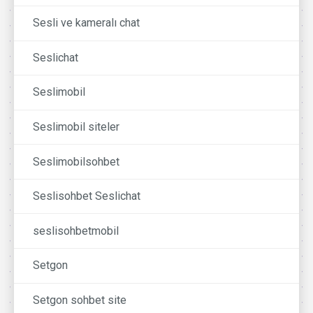
Sesli ve kameralı chat
Seslichat
Seslimobil
Seslimobil siteler
Seslimobilsohbet
Seslisohbet Seslichat
seslisohbetmobil
Setgon
Setgon sohbet site