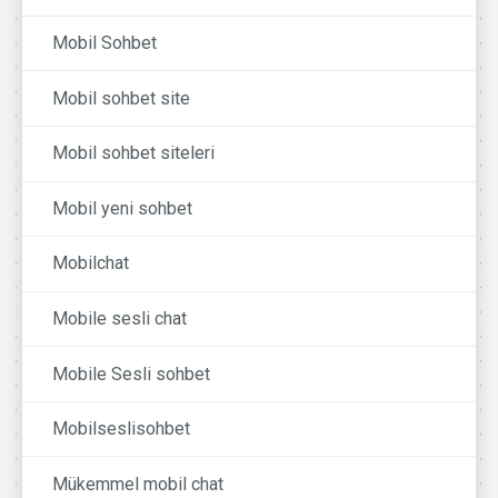
Mobil Sohbet
Mobil sohbet site
Mobil sohbet siteleri
Mobil yeni sohbet
Mobilchat
Mobile sesli chat
Mobile Sesli sohbet
Mobilseslisohbet
Mükemmel mobil chat