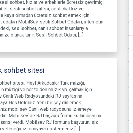
 seslisohbet, kızlar ve erkeklerle ücretsiz çevrimiçi
hbet, sesli sohbet sitesi, seslichat kız ve
le kayıt olmadan ücretsiz sohbet etmek için.
t odaları MobilSev, sesli Sohbet Odaları, internetin
ndeki, seslisohbet, canlı sohbet insanlarıyla
ıza olanak tanır. Sesli Sohbet Odası, […]
 sohbet sitesi
hbet sitesi, Hey! Arkadaşlar Türk müziği,
nin müziği ve her telden müzik vb. çalmak için
v Canlı Web Radyosundaki RJ sayfasına
ya Hoş Geldiniz. Yeni bir şey dinlemek
anız mobilsev Canlı web radyosunu izlemeye
in. Mobilsev`de RJ başvuru formu kullanıcılarına
şansı verdi. Mobilsev RJ formuna başvurun, siz
a yeteneğinizi dünyaya göstermeniz […]