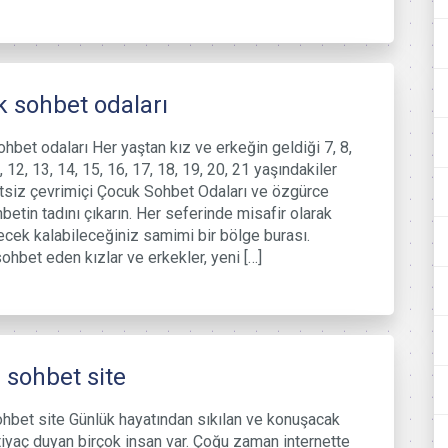
 sohbet odaları
hbet odaları Her yaştan kız ve erkeğin geldiği 7, 8,
, 12, 13, 14, 15, 16, 17, 18, 19, 20, 21 yaşındakiler
etsiz çevrimiçi Çocuk Sohbet Odaları ve özgürce
hbetin tadını çıkarın. Her seferinde misafir olarak
lecek kalabileceğiniz samimi bir bölge burası.
ohbet eden kızlar ve erkekler, yeni […]
 sohbet site
hbet site Günlük hayatından sıkılan ve konuşacak
htiyaç duyan birçok insan var. Çoğu zaman internette