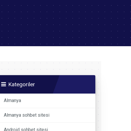
Kategoriler
Almanya
Almanya sohbet sitesi
Android sohbet sitesi