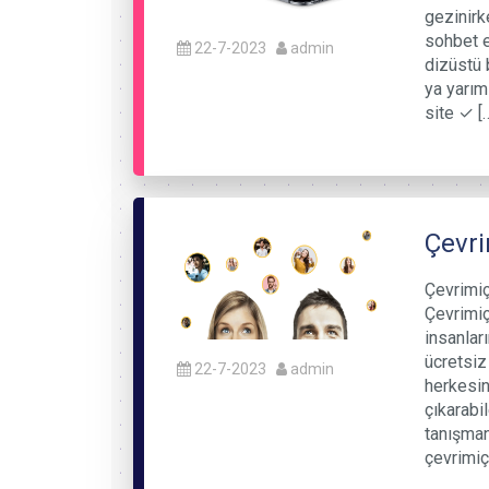
gezinirke
sohbet e
22-7-2023
admin
dizüstü 
ya yarım
site ✓ [
Çevri
Çevrimiç
Çevrimi
insanlar
ücretsiz
22-7-2023
admin
herkesin
çıkarabi
tanışman
çevrimiç