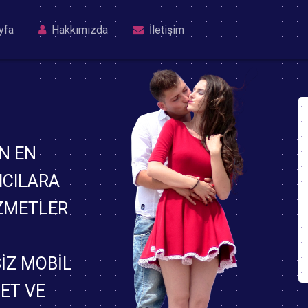
yfa
Hakkımızda
İletişim
N EN
ICILARA
IZMETLER
IZ MOBIL
BET VE