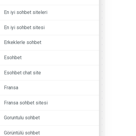
En iyi sohbet siteleri
En iyi sohbet sitesi
Erkeklerle sohbet
Esohbet
Esohbet chat site
Fransa
Fransa sohbet sitesi
Goruntulu sohbet
Görüntülü sohbet