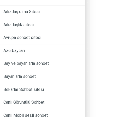
Arkadaş olma Sitesi
Arkadaşlık sitesi
Avrupa sohbet sitesi
Azerbaycan
Bay ve bayanlarla sohbet
Bayanlarla sohbet
Bekarlar Sohbet sitesi
Canlı Görüntülü Sohbet
Canlı Mobil sesli sohbet