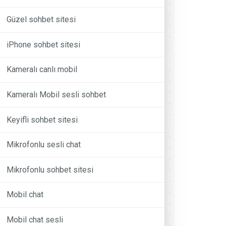
Güzel sohbet sitesi
iPhone sohbet sitesi
Kameralı canlı mobil
Kameralı Mobil sesli sohbet
Keyifli sohbet sitesi
Mikrofonlu sesli chat
Mikrofonlu sohbet sitesi
Mobil chat
Mobil chat sesli