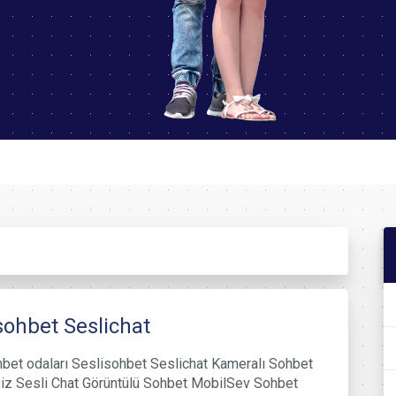
sohbet Seslichat
bet odaları Seslisohbet Seslichat Kameralı Sohbet
iz Sesli Chat Görüntülü Sohbet MobilSev Sohbet