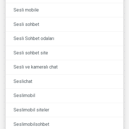
Sesli mobile
Sesli sohbet
Sesli Sohbet odaları
Sesli sohbet site
Sesli ve kameralı chat
Seslichat
Seslimobil
Seslimobil siteler
Seslimobilsohbet