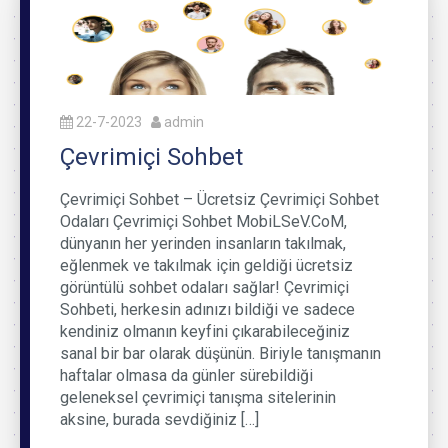
22-7-2023
admin
Çevrimiçi Sohbet
Çevrimiçi Sohbet – Ücretsiz Çevrimiçi Sohbet
Odaları Çevrimiçi Sohbet MobiLSeV.CoM,
dünyanın her yerinden insanların takılmak,
eğlenmek ve takılmak için geldiği ücretsiz
görüntülü sohbet odaları sağlar! Çevrimiçi
Sohbeti, herkesin adınızı bildiği ve sadece
kendiniz olmanın keyfini çıkarabileceğiniz
sanal bir bar olarak düşünün. Biriyle tanışmanın
haftalar olmasa da günler sürebildiği
geleneksel çevrimiçi tanışma sitelerinin
aksine, burada sevdiğiniz […]