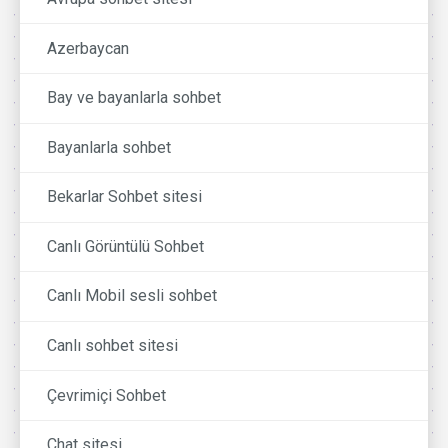
Azerbaycan
Bay ve bayanlarla sohbet
Bayanlarla sohbet
Bekarlar Sohbet sitesi
Canlı Görüntülü Sohbet
Canlı Mobil sesli sohbet
Canlı sohbet sitesi
Çevrimiçi Sohbet
Chat sitesi