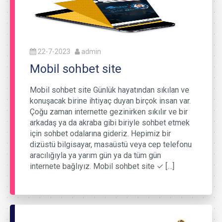
22-7-2023
admin
Mobil sohbet site
Mobil sohbet site Günlük hayatından sıkılan ve
konuşacak birine ihtiyaç duyan birçok insan var.
Çoğu zaman internette gezinirken sıkılır ve bir
arkadaş ya da akraba gibi biriyle sohbet etmek
için sohbet odalarına gideriz. Hepimiz bir
dizüstü bilgisayar, masaüstü veya cep telefonu
aracılığıyla ya yarım gün ya da tüm gün
internete bağlıyız. Mobil sohbet site ✓ […]