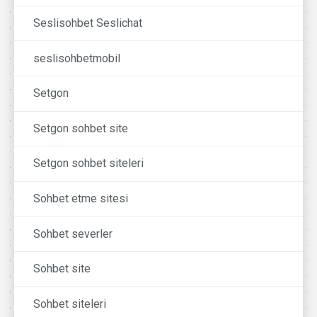
Seslisohbet Seslichat
seslisohbetmobil
Setgon
Setgon sohbet site
Setgon sohbet siteleri
Sohbet etme sitesi
Sohbet severler
Sohbet site
Sohbet siteleri