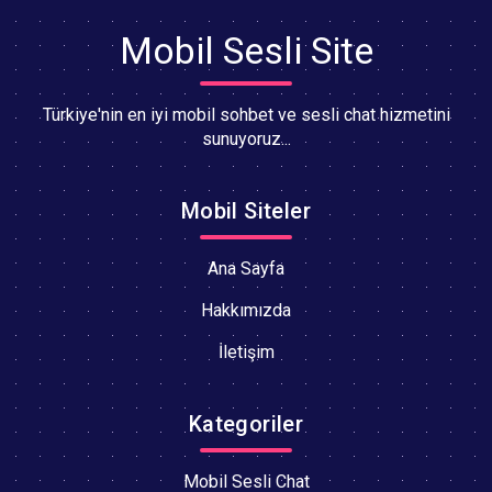
Mobil Sesli Site
Türkiye'nin en iyi mobil sohbet ve sesli chat hizmetini
sunuyoruz...
Mobil Siteler
Ana Sayfa
Hakkımızda
İletişim
Kategoriler
Mobil Sesli Chat