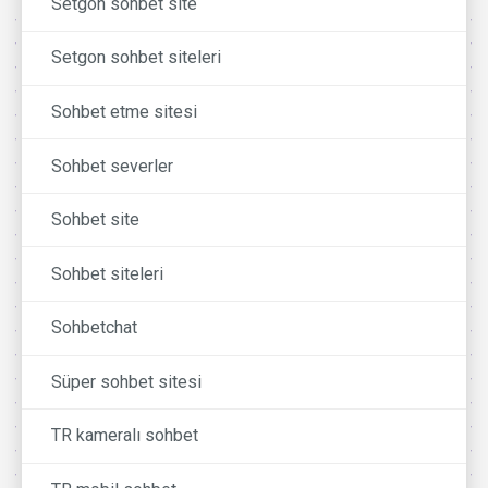
Setgon sohbet site
Setgon sohbet siteleri
Sohbet etme sitesi
Sohbet severler
Sohbet site
Sohbet siteleri
Sohbetchat
Süper sohbet sitesi
TR kameralı sohbet