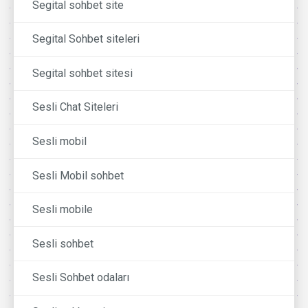
Segital sohbet site
Segital Sohbet siteleri
Segital sohbet sitesi
Sesli Chat Siteleri
Sesli mobil
Sesli Mobil sohbet
Sesli mobile
Sesli sohbet
Sesli Sohbet odaları