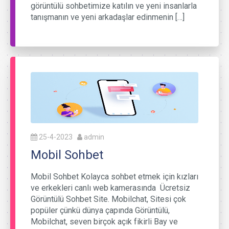
görüntülü sohbetimize katılın ve yeni insanlarla
tanışmanın ve yeni arkadaşlar edinmenin […]
25-4-2023
admin
Mobil Sohbet
Mobil Sohbet Kolayca sohbet etmek için kızları
ve erkekleri canlı web kamerasında Ücretsiz
Görüntülü Sohbet Site. Mobilchat, Sitesi çok
popüler çünkü dünya çapında Görüntülü,
Mobilchat, seven birçok açık fikirli Bay ve