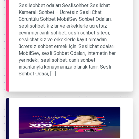
Seslisohbet odaları Seslisohbet Seslichat
Kameralı Sohbet – Ücretsiz Sesli Chat
Görüntülü Sohbet MobilSev Sohbet Odaları,
seslisohbet, kızlar ve erkeklerle ücretsiz
çevrimiçi canlı sohbet, sesli sohbet sitesi,
seslichat kız ve erkeklerle kayıt olmadan
ücretsiz sohbet etmek için. Seslichat odaları
MobilSev, sesli Sohbet Odaları, internetin her
yerindeki, seslisohbet, canlı sohbet
insanlarıyla konuşmanıza olanak tanır. Sesli
Sohbet Odası, […]