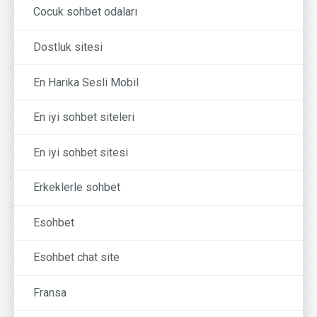
Cocuk sohbet odaları
Dostluk sitesi
En Harika Sesli Mobil
En iyi sohbet siteleri
En iyi sohbet sitesi
Erkeklerle sohbet
Esohbet
Esohbet chat site
Fransa