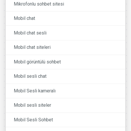
Mikrofonlu sohbet sitesi
Mobil chat
Mobil chat sesli
Mobil chat siteleri
Mobil görüntülü sohbet
Mobil sesli chat
Mobil Sesli kameralı
Mobil sesli siteler
Mobil Sesli Sohbet