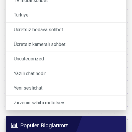
TR mobil sohbet
Türkiye
Ücretsiz bedava sohbet
Ücretsiz kameralı sohbet
Uncategorized
Yazılı chat nedir
Yeni seslichat
Zirvenin sahibi mobilsev
Popüler Bloglarımız