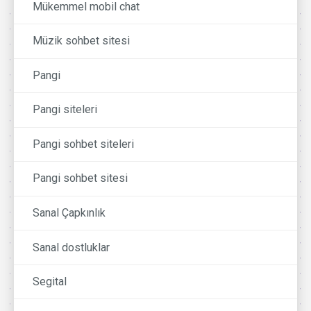
Mükemmel mobil chat
Müzik sohbet sitesi
Pangi
Pangi siteleri
Pangi sohbet siteleri
Pangi sohbet sitesi
Sanal Çapkınlık
Sanal dostluklar
Segital