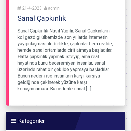
21-4-2023
admin
Sanal Çapkınlık
Sanal Çapkınlık Nasıl Yapılır. Sanal Çapkınların
kol gezdigi ülkemizde son yıllarda internetin
yaygınlaşması ile birlikte, çapkınlar hem realde,
hemde sanal ortamlarda cirit atmaya başladılar.
Hatta çapkınlık yapmak isteyip, ama real
hayatında bunu beceremiyen insanlar, sanal
üzerinde rahat bir şekilde yapmaya başladılar.
Bunun nedeni ise insanların karşı, karşıya
geldiğinde çekinerek yüzüne karşı
konuşamaması. Bu nedenle sanal […]
Kategoriler