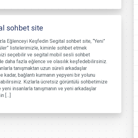
al sohbet site
la Eğlenceyi Keşfedin Segital sohbet site, “Yeni”
ler” listelerimizle, kiminle sohbet etmek
nizi seçebilir ve segital mobil sesli sohbet
e daha fazla eğlence ve olasılık keşfedebilirsiniz.
anlarla tanışmaktan uzun süreli arkadaşlar
 kadar, bağlantı kurmanın yepyeni bir yolunu
abilirsiniz. Kızlarla ücretsiz görüntülü sohbetimize
ve yeni insanlarla tanışmanın ve yeni arkadaşlar
n […]