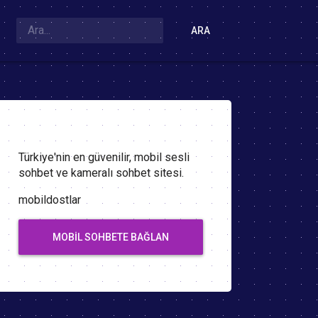
ARA
Türkiye'nin en güvenilir, mobil sesli
sohbet ve kameralı sohbet sitesi.
mobildostlar
MOBIL SOHBETE BAĞLAN