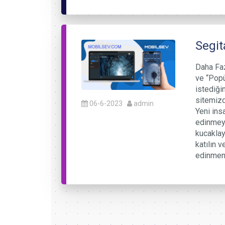
Segit
Daha Faz
ve “Popü
istediği
sitemizd
06-6-2023
admin
Yeni ins
edinmeye
kucaklay
katılın 
edinmeni