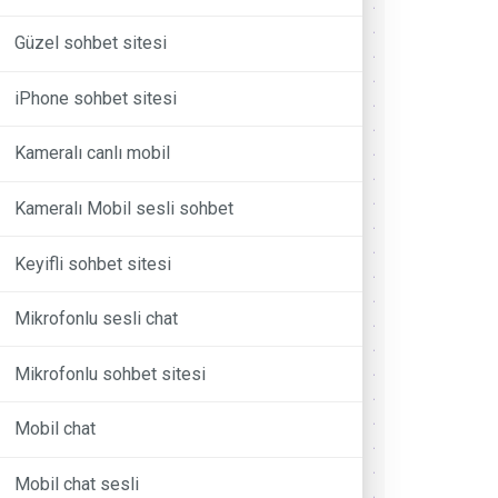
Güzel sohbet sitesi
iPhone sohbet sitesi
Kameralı canlı mobil
Kameralı Mobil sesli sohbet
Keyifli sohbet sitesi
Mikrofonlu sesli chat
Mikrofonlu sohbet sitesi
Mobil chat
Mobil chat sesli