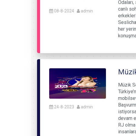
Odaları,
canlı so
08-8-2024
admin
erkekler
Seslicha
her yeri
konuşman
Müzik
Müzik So
Türkiye’
mobilse
Başvurma
24-8-2023
admin
istiyors
devam ed
RJ olma 
insanlar