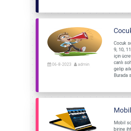
Cocuk
Cocuk so
9, 10, 11
için ücr
canlı so
06-8-2023
admin
gelip ai
Burada s
Mobil
Mobil so
birine i