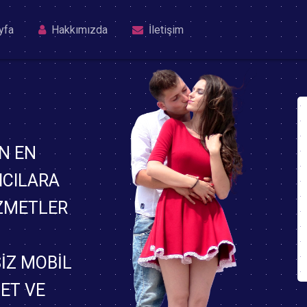
yfa
Hakkımızda
İletişim
N EN
ICILARA
IZMETLER
IZ MOBIL
BET VE