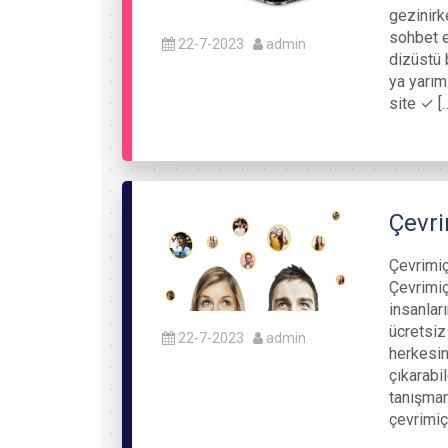
gezinirke
sohbet e
22-7-2023
admin
dizüstü 
ya yarım
site ✓ [
Çevri
Çevrimiç
Çevrimi
insanlar
ücretsiz
22-7-2023
admin
herkesin
çıkarabi
tanışman
çevrimiç