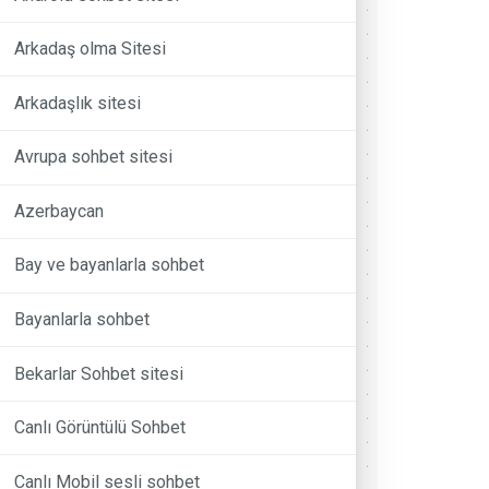
Arkadaş olma Sitesi
Arkadaşlık sitesi
Avrupa sohbet sitesi
Azerbaycan
Bay ve bayanlarla sohbet
Bayanlarla sohbet
Bekarlar Sohbet sitesi
Canlı Görüntülü Sohbet
Canlı Mobil sesli sohbet