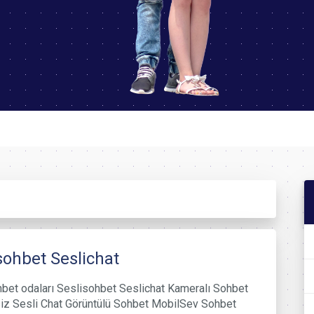
sohbet Seslichat
bet odaları Seslisohbet Seslichat Kameralı Sohbet
iz Sesli Chat Görüntülü Sohbet MobilSev Sohbet