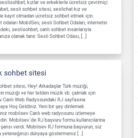
 seslisohbet, kızlar ve erkeklerle ücretsiz çevrimiçi
hbet, sesli sohbet sitesi, seslichat kız ve
le kayıt olmadan ücretsiz sohbet etmek için.
t odaları MobilSev, sesli Sohbet Odaları, internetin
ndeki, seslisohbet, canlı sohbet insanlarıyla
ıza olanak tanır. Sesli Sohbet Odası, […]
 sohbet sitesi
hbet sitesi, Hey! Arkadaşlar Türk müziği,
nin müziği ve her telden müzik vb. çalmak için
v Canlı Web Radyosundaki RJ sayfasına
ya Hoş Geldiniz. Yeni bir şey dinlemek
anız mobilsev Canlı web radyosunu izlemeye
in. Mobilsev`de RJ başvuru formu kullanıcılarına
şansı verdi. Mobilsev RJ formuna başvurun, siz
a yeteneğinizi dünyaya göstermeniz […]