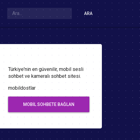
ARA
Türkiye'nin en güvenilir, mobil sesli
sohbet ve kameralı sohbet sitesi.
mobildostlar
MOBIL SOHBETE BAĞLAN