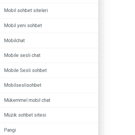
Mobil sohbet siteleri
Mobil yeni sohbet
Mobilchat
Mobile sesli chat
Mobile Sesli sohbet
Mobilseslisohbet
Mükemmel mobil chat
Müzik sohbet sitesi
Pangi