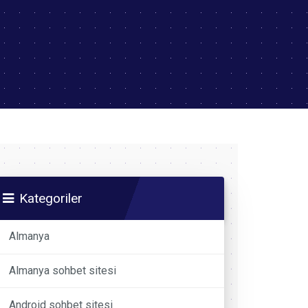
Kategoriler
Almanya
Almanya sohbet sitesi
Android sohbet sitesi