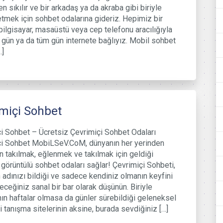
n sıkılır ve bir arkadaş ya da akraba gibi biriyle
tmek için sohbet odalarına gideriz. Hepimiz bir
bilgisayar, masaüstü veya cep telefonu aracılığıyla
 gün ya da tüm gün internete bağlıyız. Mobil sohbet
…]
miçi Sohbet
i Sohbet – Ücretsiz Çevrimiçi Sohbet Odaları
çi Sohbet MobiLSeV.CoM, dünyanın her yerinden
ın takılmak, eğlenmek ve takılmak için geldiği
 görüntülü sohbet odaları sağlar! Çevrimiçi Sohbeti,
 adınızı bildiği ve sadece kendiniz olmanın keyfini
leceğiniz sanal bir bar olarak düşünün. Biriyle
ın haftalar olmasa da günler sürebildiği geleneksel
i tanışma sitelerinin aksine, burada sevdiğiniz […]