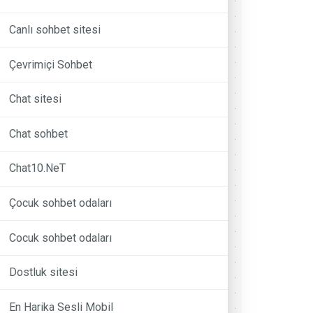
Canlı sohbet sitesi
Çevrimiçi Sohbet
Chat sitesi
Chat sohbet
Chat10.NeT
Çocuk sohbet odaları
Cocuk sohbet odaları
Dostluk sitesi
En Harika Sesli Mobil