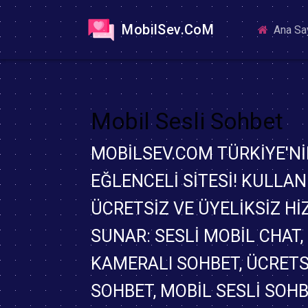
MobilSev.CoM
Ana Sa
Mobil Sesli Sohbet
MOBILSEV.COM TÜRKIYE'NI
EĞLENCELI SITESI! KULLAN
ÜCRETSIZ VE ÜYELIKSIZ H
SUNAR: SESLI MOBIL CHAT,
KAMERALI SOHBET, ÜCRETS
SOHBET, MOBIL SESLI SOH