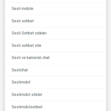
Sesli mobile
Sesli sohbet
Sesli Sohbet odaları
Sesli sohbet site
Sesli ve kameralı chat
Seslichat
Seslimobil
Seslimobil siteler
Seslimobilsohbet