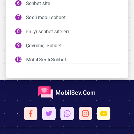
Sohbet site
Sesli mobil sohbet
En iyi sohbet siteleri
Çevrimiçi Sohbet
Mobil Sesli Sohbet
MobilSev.Com