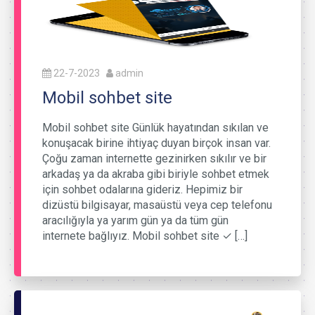
22-7-2023
admin
Mobil sohbet site
Mobil sohbet site Günlük hayatından sıkılan ve
konuşacak birine ihtiyaç duyan birçok insan var.
Çoğu zaman internette gezinirken sıkılır ve bir
arkadaş ya da akraba gibi biriyle sohbet etmek
için sohbet odalarına gideriz. Hepimiz bir
dizüstü bilgisayar, masaüstü veya cep telefonu
aracılığıyla ya yarım gün ya da tüm gün
internete bağlıyız. Mobil sohbet site ✓ […]