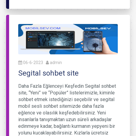
06-6-2023
admin
Segital sohbet site
Daha Fazla Eğlenceyi Keşfedin Segital sohbet
site, “Yeni” ve “Popüler” listelerimizle, kiminle
sohbet etmek istediğinizi seçebilir ve segital
mobil sesli sohbet sitemizde daha fazla
eğlence ve olasılık keşfedebilirsiniz. Yeni
insanlarla tanışmaktan uzun süreli arkadaşlar
edinmeye kadar, bağlantı kurmanın yepyeni bir
yolunu kucaklayabilirsiniz. Kızlarla ücretsiz