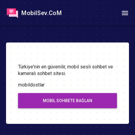
MobilSev.CoM
Türkiye'nin en güvenilir, mobil sesli sohbet ve
kameralı sohbet sitesi.
mobildostlar
MOBIL SOHBETE BAĞLAN