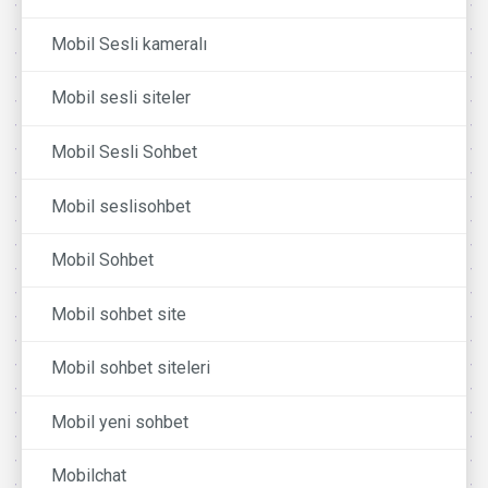
Mobil Sesli kameralı
Mobil sesli siteler
Mobil Sesli Sohbet
Mobil seslisohbet
Mobil Sohbet
Mobil sohbet site
Mobil sohbet siteleri
Mobil yeni sohbet
Mobilchat