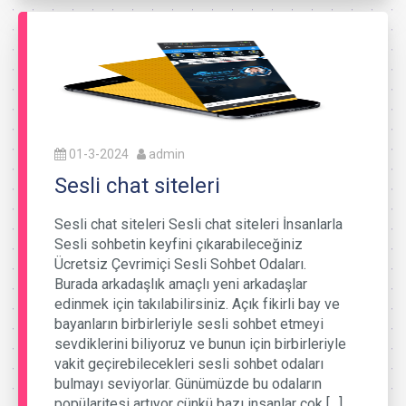
01-3-2024
admin
Sesli chat siteleri
Sesli chat siteleri Sesli chat siteleri İnsanlarla
Sesli sohbetin keyfini çıkarabileceğiniz
Ücretsiz Çevrimiçi Sesli Sohbet Odaları.
Burada arkadaşlık amaçlı yeni arkadaşlar
edinmek için takılabilirsiniz. Açık fikirli bay ve
bayanların birbirleriyle sesli sohbet etmeyi
sevdiklerini biliyoruz ve bunun için birbirleriyle
vakit geçirebilecekleri sesli sohbet odaları
bulmayı seviyorlar. Günümüzde bu odaların
popülaritesi artıyor çünkü bazı insanlar çok […]