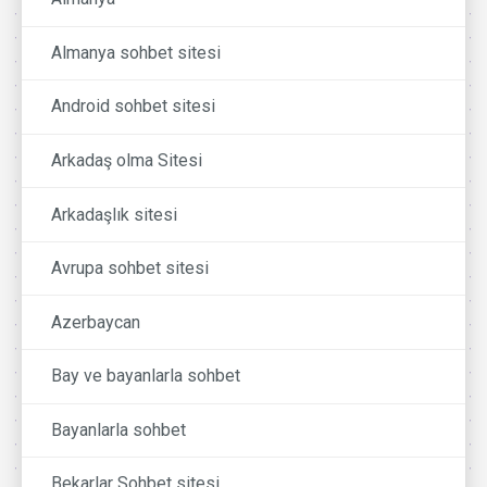
Almanya sohbet sitesi
Android sohbet sitesi
Arkadaş olma Sitesi
Arkadaşlık sitesi
Avrupa sohbet sitesi
Azerbaycan
Bay ve bayanlarla sohbet
Bayanlarla sohbet
Bekarlar Sohbet sitesi