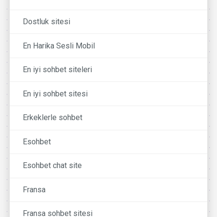
Dostluk sitesi
En Harika Sesli Mobil
En iyi sohbet siteleri
En iyi sohbet sitesi
Erkeklerle sohbet
Esohbet
Esohbet chat site
Fransa
Fransa sohbet sitesi