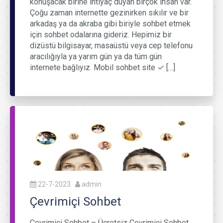
konuşacak birine ihtiyaç duyan birçok insan var.
Çoğu zaman internette gezinirken sıkılır ve bir
arkadaş ya da akraba gibi biriyle sohbet etmek
için sohbet odalarına gideriz. Hepimiz bir
dizüstü bilgisayar, masaüstü veya cep telefonu
aracılığıyla ya yarım gün ya da tüm gün
internete bağlıyız. Mobil sohbet site ✓ […]
22-7-2023
admin
Çevrimiçi Sohbet
Çevrimiçi Sohbet – Ücretsiz Çevrimiçi Sohbet