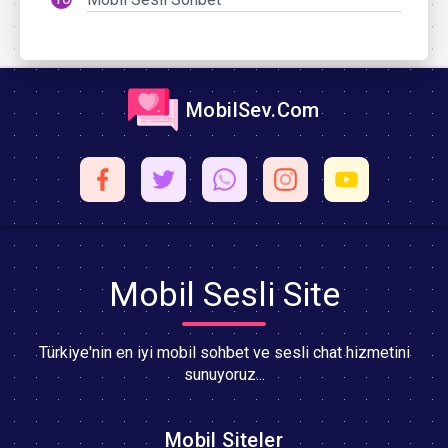
MobilSev.Com
Mobil Sesli Site
Türkiye'nin en iyi mobil sohbet ve sesli chat hizmetini
sunuyoruz...
Mobil Siteler