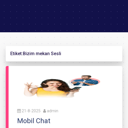
Etiket:
Bizim mekan Sesli
21-8-2025
admin
Mobil Chat