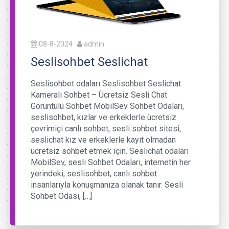
08-8-2024
admin
Seslisohbet Seslichat
Seslisohbet odaları Seslisohbet Seslichat
Kameralı Sohbet – Ücretsiz Sesli Chat
Görüntülü Sohbet MobilSev Sohbet Odaları,
seslisohbet, kızlar ve erkeklerle ücretsiz
çevrimiçi canlı sohbet, sesli sohbet sitesi,
seslichat kız ve erkeklerle kayıt olmadan
ücretsiz sohbet etmek için. Seslichat odaları
MobilSev, sesli Sohbet Odaları, internetin her
yerindeki, seslisohbet, canlı sohbet
insanlarıyla konuşmanıza olanak tanır. Sesli
Sohbet Odası, […]