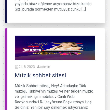
yayında biraz eğlence arıyorsanız bize katılın.
Sizi burada görmekten mutluyuz çünkü […]
24-8-2023
admin
Müzik sohbet sitesi
Müzik Sohbet sitesi, Hey! Arkadaşlar Türk
müziği, Türkiye’nin müziği ve her telden müzik
vb. çalmak için mobilsev Canlı Web
Radyosundaki RJ sayfasına Başvurmaya Hoş
Geldiniz. Yeni bir şey dinlemek istiyorsanız