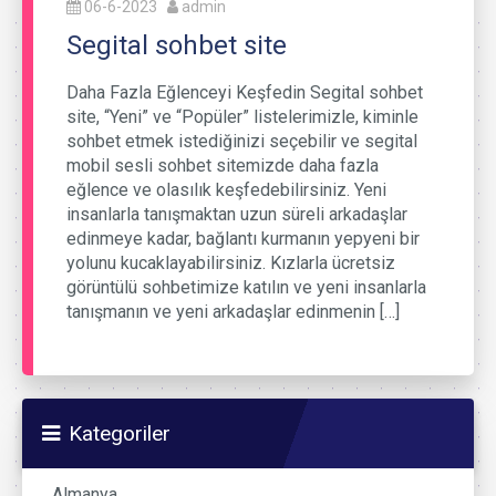
06-6-2023
admin
Segital sohbet site
Daha Fazla Eğlenceyi Keşfedin Segital sohbet
site, “Yeni” ve “Popüler” listelerimizle, kiminle
sohbet etmek istediğinizi seçebilir ve segital
mobil sesli sohbet sitemizde daha fazla
eğlence ve olasılık keşfedebilirsiniz. Yeni
insanlarla tanışmaktan uzun süreli arkadaşlar
edinmeye kadar, bağlantı kurmanın yepyeni bir
yolunu kucaklayabilirsiniz. Kızlarla ücretsiz
görüntülü sohbetimize katılın ve yeni insanlarla
tanışmanın ve yeni arkadaşlar edinmenin […]
Kategoriler
Almanya