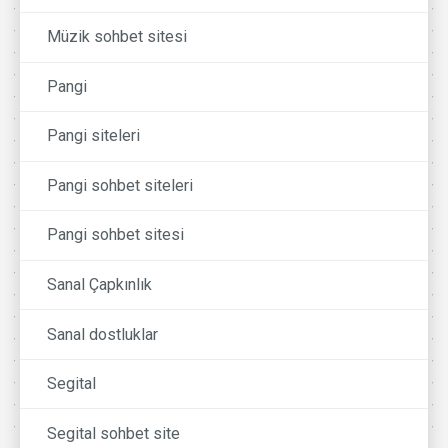
Müzik sohbet sitesi
Pangi
Pangi siteleri
Pangi sohbet siteleri
Pangi sohbet sitesi
Sanal Çapkınlık
Sanal dostluklar
Segital
Segital sohbet site