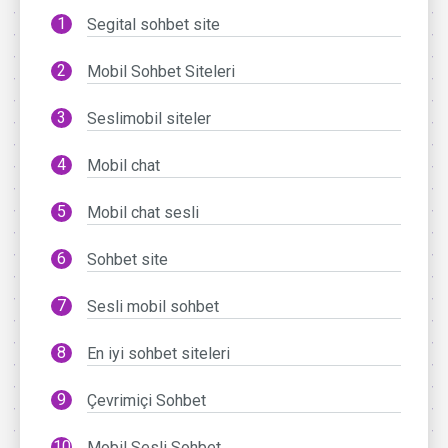
Segital sohbet site
Mobil Sohbet Siteleri
Seslimobil siteler
Mobil chat
Mobil chat sesli
Sohbet site
Sesli mobil sohbet
En iyi sohbet siteleri
Çevrimiçi Sohbet
Mobil Sesli Sohbet