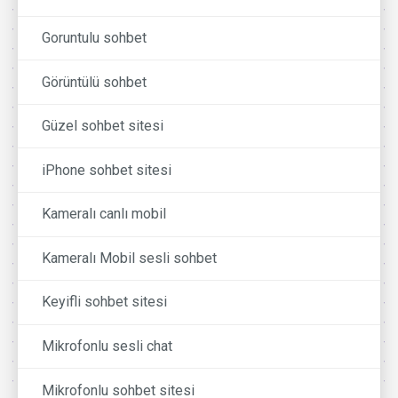
Goruntulu sohbet
Görüntülü sohbet
Güzel sohbet sitesi
iPhone sohbet sitesi
Kameralı canlı mobil
Kameralı Mobil sesli sohbet
Keyifli sohbet sitesi
Mikrofonlu sesli chat
Mikrofonlu sohbet sitesi