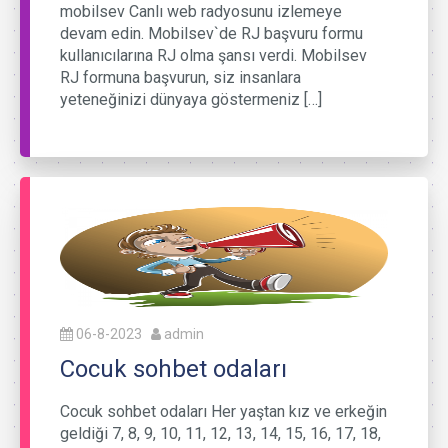
mobilsev Canlı web radyosunu izlemeye
devam edin. Mobilsev`de RJ başvuru formu
kullanıcılarına RJ olma şansı verdi. Mobilsev
RJ formuna başvurun, siz insanlara
yeteneğinizi dünyaya göstermeniz […]
06-8-2023
admin
Cocuk sohbet odaları
Cocuk sohbet odaları Her yaştan kız ve erkeğin
geldiği 7, 8, 9, 10, 11, 12, 13, 14, 15, 16, 17, 18,