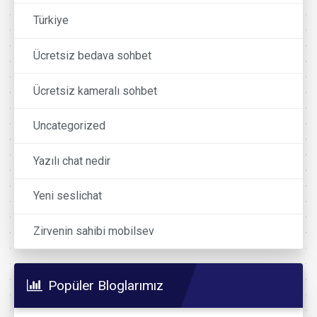
Türkiye
Ücretsiz bedava sohbet
Ücretsiz kameralı sohbet
Uncategorized
Yazılı chat nedir
Yeni seslichat
Zirvenin sahibi mobilsev
Popüler Bloglarımız