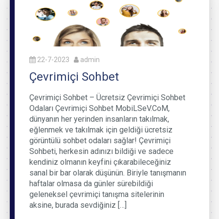
22-7-2023
admin
Çevrimiçi Sohbet
Çevrimiçi Sohbet – Ücretsiz Çevrimiçi Sohbet
Odaları Çevrimiçi Sohbet MobiLSeV.CoM,
dünyanın her yerinden insanların takılmak,
eğlenmek ve takılmak için geldiği ücretsiz
görüntülü sohbet odaları sağlar! Çevrimiçi
Sohbeti, herkesin adınızı bildiği ve sadece
kendiniz olmanın keyfini çıkarabileceğiniz
sanal bir bar olarak düşünün. Biriyle tanışmanın
haftalar olmasa da günler sürebildiği
geleneksel çevrimiçi tanışma sitelerinin
aksine, burada sevdiğiniz […]