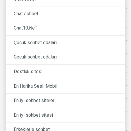
Chat sohbet
Chat10.NeT
Çocuk sohbet odaları
Cocuk sohbet odaları
Dostluk sitesi
En Harika Sesli Mobil
En iyi sohbet siteleri
En iyi sohbet sitesi
Erkeklerle sohbet