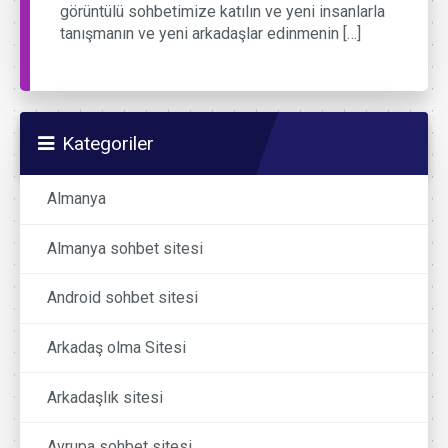
görüntülü sohbetimize katılın ve yeni insanlarla
tanışmanın ve yeni arkadaşlar edinmenin […]
Kategoriler
Almanya
Almanya sohbet sitesi
Android sohbet sitesi
Arkadaş olma Sitesi
Arkadaşlık sitesi
Avrupa sohbet sitesi