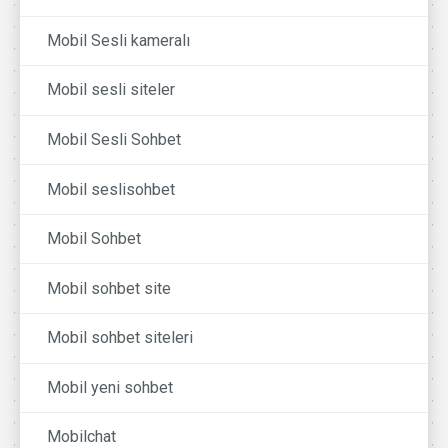
Mobil Sesli kameralı
Mobil sesli siteler
Mobil Sesli Sohbet
Mobil seslisohbet
Mobil Sohbet
Mobil sohbet site
Mobil sohbet siteleri
Mobil yeni sohbet
Mobilchat