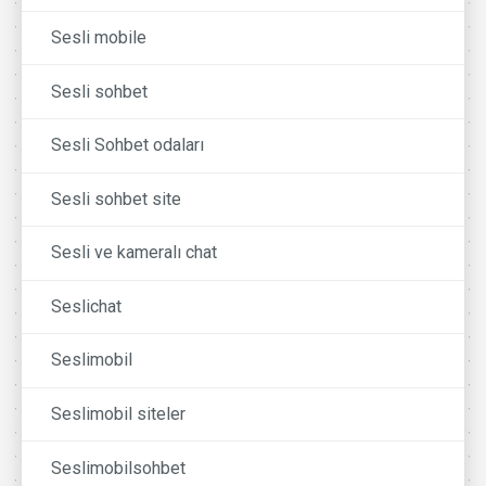
Sesli mobile
Sesli sohbet
Sesli Sohbet odaları
Sesli sohbet site
Sesli ve kameralı chat
Seslichat
Seslimobil
Seslimobil siteler
Seslimobilsohbet