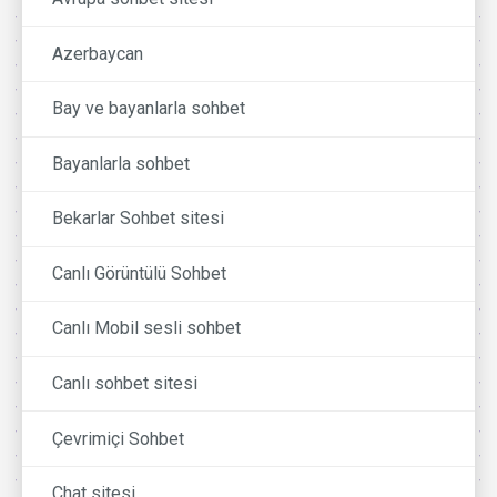
Azerbaycan
Bay ve bayanlarla sohbet
Bayanlarla sohbet
Bekarlar Sohbet sitesi
Canlı Görüntülü Sohbet
Canlı Mobil sesli sohbet
Canlı sohbet sitesi
Çevrimiçi Sohbet
Chat sitesi