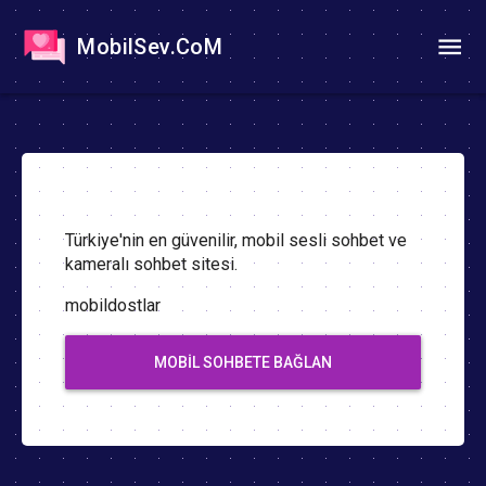
MobilSev.CoM
Türkiye'nin en güvenilir, mobil sesli sohbet ve
kameralı sohbet sitesi.
mobildostlar
MOBIL SOHBETE BAĞLAN