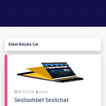
Etiket:
Belçika Çet
08-8-2024
admin
Seslisohbet Seslichat