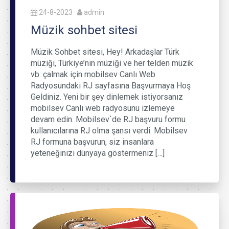
24-8-2023
admin
Müzik sohbet sitesi
Müzik Sohbet sitesi, Hey! Arkadaşlar Türk
müziği, Türkiye’nin müziği ve her telden müzik
vb. çalmak için mobilsev Canlı Web
Radyosundaki RJ sayfasına Başvurmaya Hoş
Geldiniz. Yeni bir şey dinlemek istiyorsanız
mobilsev Canlı web radyosunu izlemeye
devam edin. Mobilsev`de RJ başvuru formu
kullanıcılarına RJ olma şansı verdi. Mobilsev
RJ formuna başvurun, siz insanlara
yeteneğinizi dünyaya göstermeniz […]