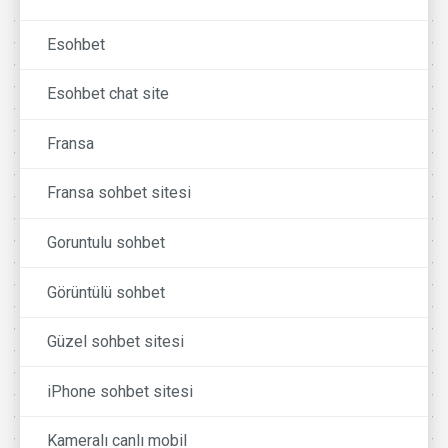
Esohbet
Esohbet chat site
Fransa
Fransa sohbet sitesi
Goruntulu sohbet
Görüntülü sohbet
Güzel sohbet sitesi
iPhone sohbet sitesi
Kameralı canlı mobil