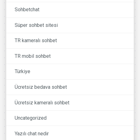
Sohbetchat
Süper sohbet sitesi
TR kameralı sohbet
TR mobil sohbet
Türkiye
Ücretsiz bedava sohbet
Ücretsiz kameralı sohbet
Uncategorized
Yazılı chat nedir