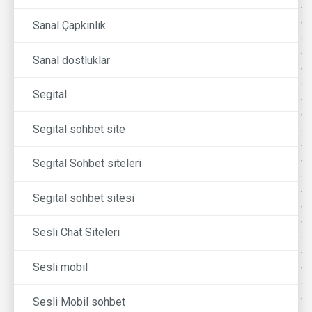
Sanal Çapkınlık
Sanal dostluklar
Segital
Segital sohbet site
Segital Sohbet siteleri
Segital sohbet sitesi
Sesli Chat Siteleri
Sesli mobil
Sesli Mobil sohbet